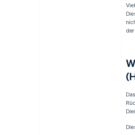
Vie
Die
nic
de
W
(
Das
Rüc
Die
Die