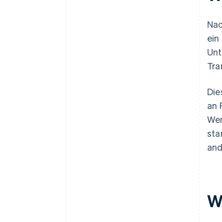
Na
ein
Unt
Tra
Die
an 
Wen
sta
and
W