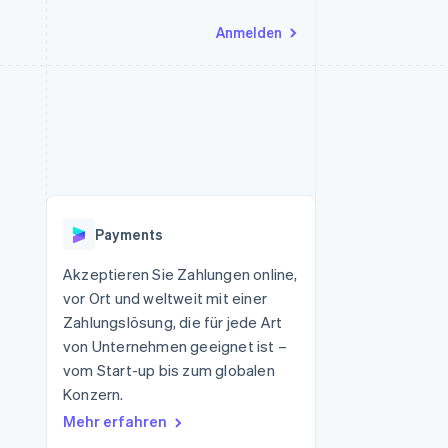
Anmelden
Ressourcen
Ecosystem
Kontakt
nd Marktplätze
Mehr
App-Integrationen
Partner
Sales-Team kontaktieren
Product roadmap
Code-Beispiele
Stripe App-Marktplatz
Partner werden
Ausblick
 Plattformen
Entwickler-Blog
 platforms
eit
API-Status
Radar
Betrugsprävention
eistungen
Payments
Atlas
onen
virtuelle Karten
Start-up-Gründung
Akzeptieren Sie Zahlungen online,
vor Ort und weltweit mit einer
Climate
CO₂-Entnahme
Zahlungslösung, die für jede Art
von Unternehmen geeignet ist –
Identity
Online-Identitätsprüfung
vom Start-up bis zum globalen
Konzern.
Mehr erfahren