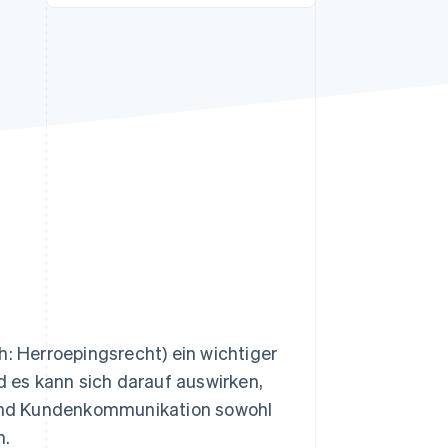
Stripe-Sessions 2026
Erfahren Sie, wie Stripe
Lösungen für die
Wirtschaftsinfrastruktur
für KI aufbaut.
Jetzt ansehen
h: Herroepingsrecht) ein wichtiger
 es kann sich darauf auswirken,
und Kundenkommunikation sowohl
.