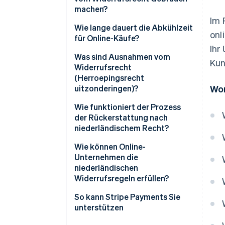
machen?
Im 
Wie lange dauert die Abkühlzeit
onl
für Online-Käufe?
Ihr
Was sind Ausnahmen vom
Kun
Widerrufsrecht
(Herroepingsrecht
uitzonderingen)?
Wor
Wie funktioniert der Prozess
der Rückerstattung nach
niederländischem Recht?
Wie können Online-
Unternehmen die
niederländischen
Widerrufsregeln erfüllen?
Im Voraus sein
So kann Stripe Payments Sie
unterstützen
Zeitpläne nachverfolgen