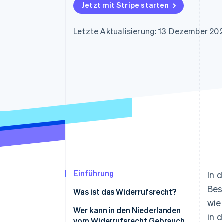
Optimierung der
Datensynchronisier
Jetzt mit Stripe starten
Autorisierungsraten
Link
Beschleunigter Bezahlvorgang
Letzte Aktualisierung: 13. Dezember 20
Financial Connections
Verbundene Finanzdaten
Einführung
In 
Bes
Was ist das Widerrufsrecht?
wie
Wer kann in den Niederlanden
in 
vom Widerrufsrecht Gebrauch