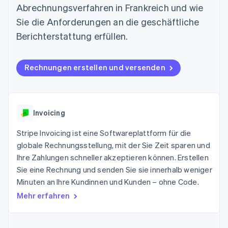
Data Pipeline
Abrechnungsverfahren in Frankreich und wie
Geldmanagement
Marktplatz auf
Zugriff auf mehr als
Datensynchronisierung
Produkt-Roadmap
Plattformen
Grundlagen der
Sie die Anforderungen an die geschäftliche
125
Stripe Sessions
SaaS
Abonnementverwaltung
Terminal
Karriere
Berichterstattung erfüllen.
Zahlungen vor Ort
Newsroom
So setzen Sie
Authorization
Stripe Press
nutzungsbasierte
Boost
Abrechnung um
Rechnungen erstellen und versenden
Nach Branche
Optimierung der
Stablecoin-gestützte
Autorisierungsraten
Karten ausgeben: So
Link
KI-Unternehmen
Kontakt
geht´s
Beschleunigter
Creator Economy
Bereitstellung und
Bezahlvorgang
Gaming
Verwaltung von
Sales-Team
Invoicing
Financial
Bewirtung, Reisen und
Diensten mit Agenten
kontaktieren
Connections
Freizeit
Partner werden
Stripe Invoicing ist eine Softwareplattform für die
Verbundene
Versicherungen
Medien und
Finanzdaten
globale Rechnungsstellung, mit der Sie Zeit sparen und
Unterhaltung
Ihre Zahlungen schneller akzeptieren können. Erstellen
Ressourcen
Gemeinnützige
Sie eine Rechnung und senden Sie sie innerhalb weniger
Organisationen
Fachdienstleistungen
App-Integrationen
Minuten an Ihre Kundinnen und Kunden – ohne Code.
Mehr
Öffentlicher Sektor
Code-Beispiele
Mehr erfahren
Product roadmap
Einzelhandel
Entwickler-Blog
Ausblick
API-Status
Radar