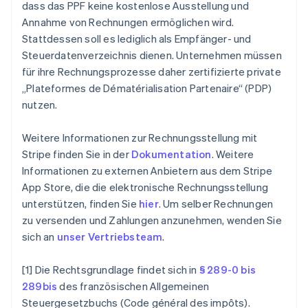
dass das PPF keine kostenlose Ausstellung und
English
Belgien
Annahme von Rechnungen ermöglichen wird.
Nederlands
Français
Deutsch
English
Stattdessen soll es lediglich als Empfänger- und
Brasilien
Steuerdatenverzeichnis dienen. Unternehmen müssen
Português
English
für ihre Rechnungsprozesse daher zertifizierte private
Bulgarien
„Plateformes de Dématérialisation Partenaire“ (PDP)
English
Dänemark
nutzen.
English
Deutschland
Weitere Informationen zur Rechnungsstellung mit
Deutsch
English
Stripe finden Sie in der
Dokumentation
. Weitere
Estland
Informationen zu externen Anbietern aus dem Stripe
English
Festlandchina
App Store, die die elektronische Rechnungsstellung
简体中文
English
unterstützen, finden Sie
hier
. Um selber Rechnungen
Finnland
zu versenden und Zahlungen anzunehmen, wenden Sie
English
Svenska
sich an
unser Vertriebsteam
.
Frankreich
Français
English
Gibraltar
[1] Die Rechtsgrundlage findet sich in
§ 289-0 bis
English
289bis
des französischen Allgemeinen
Griechenland
Steuergesetzbuchs (Code général des impôts).