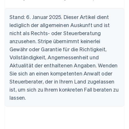
English
Indien
English
Stand: 6. Januar 2025. Dieser Artikel dient
Irland
lediglich der allgemeinen Auskunft und ist
English
Italien
nicht als Rechts- oder Steuerberatung
Italiano
English
anzusehen. Stripe übernimmt keinerlei
Japan
Gewähr oder Garantie für die Richtigkeit,
日本語
English
Kanada
Vollständigkeit, Angemessenheit und
English
Français
Aktualität der enthaltenen Angaben. Wenden
Kroatien
Sie sich an einen kompetenten Anwalt oder
English
Italiano
Lettland
Steuerberater, der in Ihrem Land zugelassen
English
ist, um sich zu Ihrem konkreten Fall beraten zu
Liechtenstein
Deutsch
English
lassen.
Litauen
English
Luxemburg
Français
Deutsch
English
Malaysia