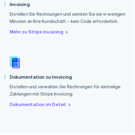
Deutsch
Français
Italiano
English
Invoicing
Singapur
English
简体中文
Erstellen Sie Rechnungen und senden Sie sie in wenigen
Slowakei
Minuten an Ihre Kundschaft – kein Code erforderlich.
English
Mehr zu Stripe Invoicing
Slowenien
English
Italiano
Sonderverwaltungsregion Hongkong,
China
English
简体中文
Spanien
Español
English
Dokumentation zu Invoicing
Thailand
ไทย
English
Erstellen und verwalten Sie Rechnungen für einmalige
Tschechische Republik
Zahlungen mit Stripe Invoicing.
English
Ungarn
Dokumentation im Detail
English
Vereinigte Arabische Emirate
English
Vereinigte Staaten
English
Español
简体中文