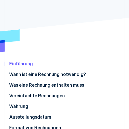
Betrugsprävention
Ecosystem
Atlas
Start-up-Gründung
Partner
Stripe App-Marktplatz
Climate
CO₂-Entnahme
Identity
Online-Identitätsprüfung
Einführung
Wann ist eine Rechnung notwendig?
Stripe-Sessions 2026
Erfahren Sie, wie Stripe Lösungen für die Wirts
Was eine Rechnung enthalten muss
Jetzt ansehen
Vereinfachte Rechnungen
Währung
Ausstellungsdatum
Format von Rechnungen