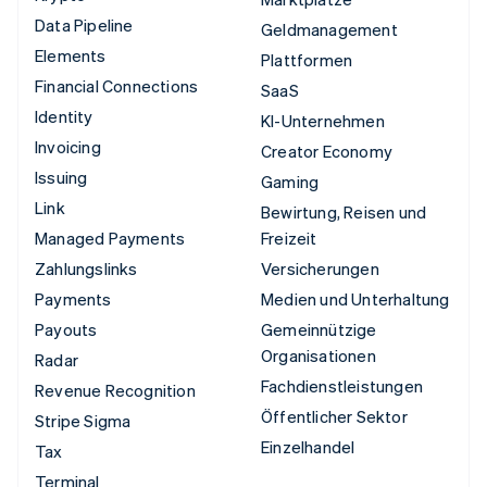
Data Pipeline
Geldmanagement
Elements
Plattformen
Financial Connections
SaaS
Identity
KI-Unternehmen
Invoicing
Creator Economy
Issuing
Gaming
Link
Bewirtung, Reisen und
Managed Payments
Freizeit
Zahlungslinks
Versicherungen
Payments
Medien und Unterhaltung
Payouts
Gemeinnützige
Organisationen
Radar
Fachdienstleistungen
Revenue Recognition
Öffentlicher Sektor
Stripe Sigma
Einzelhandel
Tax
Terminal