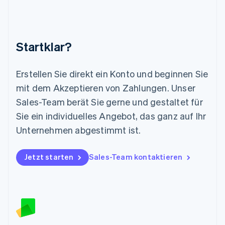
English
简体中文
Malta
English
Mexiko
Startklar?
Español
English
Neuseeland
English
Erstellen Sie direkt ein Konto und beginnen Sie
Niederlande
mit dem Akzeptieren von Zahlungen. Unser
Nederlands
English
Norwegen
Sales-Team berät Sie gerne und gestaltet für
English
Sie ein individuelles Angebot, das ganz auf Ihr
Österreich
Deutsch
English
Unternehmen abgestimmt ist.
Polen
English
Portugal
Jetzt starten
Sales-Team kontaktieren
Português
English
Rumänien
English
Schweden
Svenska
English
Schweiz