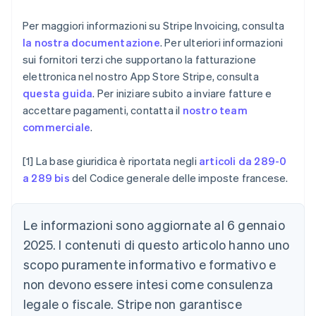
Brasile
Português
English
Per maggiori informazioni su Stripe Invoicing, consulta
Bulgaria
la nostra documentazione
. Per ulteriori informazioni
English
Canada
sui fornitori terzi che supportano la fatturazione
English
Français
elettronica nel nostro App Store Stripe, consulta
Cina continentale
questa guida
. Per iniziare subito a inviare fatture e
简体中文
English
accettare pagamenti, contatta il
nostro team
Cipro
commerciale
.
English
Croazia
English
Italiano
[1] La base giuridica è riportata negli
articoli da 289-0
Danimarca
a 289 bis
del Codice generale delle imposte francese.
English
Emirati Arabi Uniti
English
Le informazioni sono aggiornate al 6 gennaio
Estonia
2025. I contenuti di questo articolo hanno uno
English
Finlandia
scopo puramente informativo e formativo e
English
Svenska
non devono essere intesi come consulenza
Francia
legale o fiscale. Stripe non garantisce
Français
English