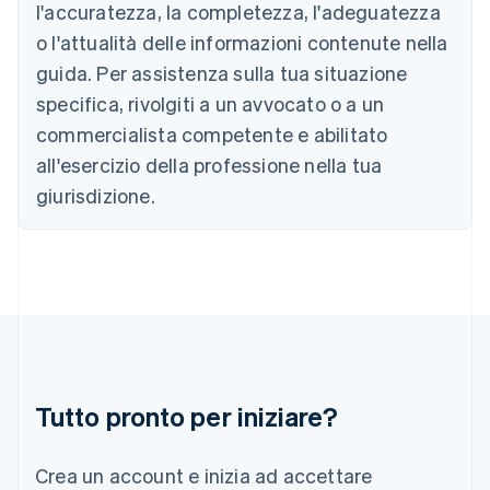
Germania
l'accuratezza, la completezza, l'adeguatezza
Deutsch
English
o l'attualità delle informazioni contenute nella
Giappone
guida. Per assistenza sulla tua situazione
日本語
English
Gibilterra
specifica, rivolgiti a un avvocato o a un
English
commercialista competente e abilitato
Grecia
English
all'esercizio della professione nella tua
India
giurisdizione.
English
Irlanda
English
Italia
Italiano
English
Lettonia
English
Liechtenstein
Deutsch
English
Lituania
Tutto pronto per iniziare?
English
Lussemburgo
Crea un account e inizia ad accettare
Français
Deutsch
English