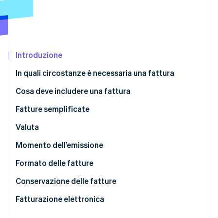
Scopri cosa ti aspetta
Radar
Ecosistema
Prevenzione delle frodi
Partner
Atlas
Stripe App Marketplace
Costituzione di start-up
Introduzione
Climate
In quali circostanze è necessaria una fattura
Rimozione del carbonio
Cosa deve includere una fattura
Identity
Verifica online dell'identità
Fatture semplificate
Valuta
Momento dell’emissione
Stripe Sessions 2026
Formato delle fatture
Scopri come Stripe sta costruendo l'infrastruttura economi
Guarda ora
Conservazione delle fatture
Fatturazione elettronica