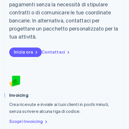
Malaysia
pagamenti senza la necessità di stipulare
English
简体中文
contratti o di comunicare le tue coordinate
Malta
English
bancarie. In alternativa, contattaci per
Messico
progettare un pacchetto personalizzato per la
Español
English
Norvegia
tua attività.
English
Nuova Zelanda
Inizia ora
Contattaci
English
Paesi Bassi
Nederlands
English
Polonia
English
Portogallo
Português
English
RAS di Hong Kong, Cina
Invoicing
English
简体中文
Crea ricevute e inviale ai tuoi clienti in pochi minuti,
Regno Unito
English
senza scrivere alcuna riga di codice.
Repubblica Ceca
Scopri Invoicing
English