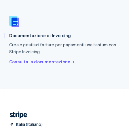
Romania
English
Singapore
English
简体中文
Slovacchia
English
Documentazione di Invoicing
Slovenia
English
Italiano
Crea e gestisci fatture per pagamenti una tantum con
Spagna
Stripe Invoicing.
Español
English
Stati Uniti
Consulta la documentazione
English
Español
简体中文
Svezia
Svenska
English
Svizzera
Deutsch
Français
Italiano
English
Thailandia
ไทย
English
Ungheria
English
Italia (Italiano)