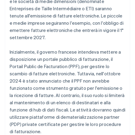
e le società di medie dimensioni (denominate
Entreprises de Taille Intermédiaire
o ETI) saranno
tenute all'emissione di fatture elettroniche. Le piccole
e medie imprese seguiranno l'esempio, con l'obbligo di
emettere fatture elettroniche che entrerà in vigore il 1°
settembre 2027.
Inizialmente, il governo francese intendeva mettere a
disposizione un portale pubblico di fatturazione, il
Portail Public de Facturation (PPF), per gestire lo
scambio di fatture elettroniche. Tuttavia, nell'ottobre
2024 è stato annunciato che il PPF non avrebbe
funzionato come strumento gratuito per l'emissione o
la ricezione di fatture. Al contrario, il suo ruolo si limiterà
Australia
al mantenimento di un elenco di destinatari e alla
English
funzione di hub di dati fiscali. Le attività dovranno quindi
Austria
utilizzare piattaforme di dematerializzazione partner
Deutsch
English
Belgio
(PDP) private certificate per gestire le loro procedure
Nederlands
Français
Deutsch
English
di fatturazione.