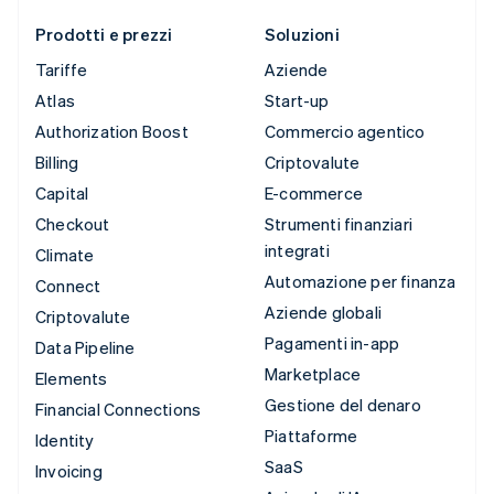
Prodotti e prezzi
Soluzioni
Tariffe
Aziende
Atlas
Start-up
Authorization Boost
Commercio agentico
Billing
Criptovalute
Capital
E-commerce
Checkout
Strumenti finanziari
integrati
Climate
Automazione per finanza
Connect
Aziende globali
Criptovalute
Pagamenti in-app
Data Pipeline
Marketplace
Elements
Gestione del denaro
Financial Connections
Piattaforme
Identity
SaaS
Invoicing