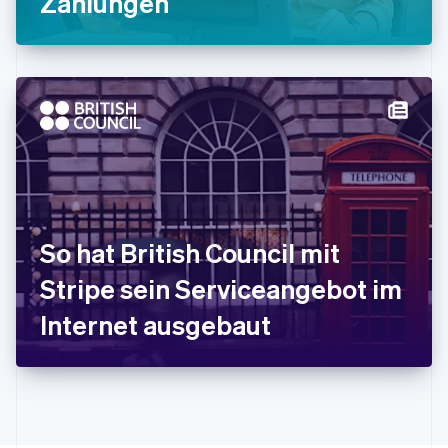
Zahlungen
Italien
Italiano
English
Japan
日本語
English
Kanada
English
Français
Kroatien
English
Italiano
Lettland
English
Liechtenstein
Deutsch
English
So hat British Council mit
Litauen
Stripe sein Serviceangebot im
English
Luxemburg
Internet ausgebaut
Français
Deutsch
English
Malaysia
English
简体中文
Malta
English
Mexiko
Español
English