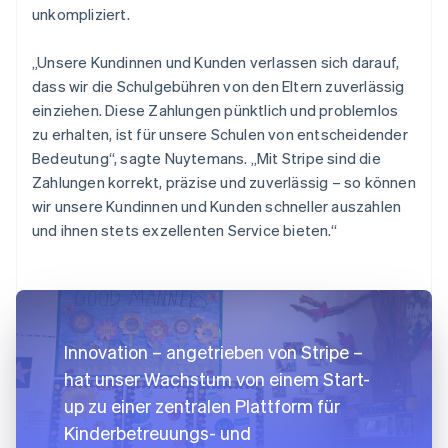
unkompliziert.
„Unsere Kundinnen und Kunden verlassen sich darauf,
dass wir die Schulgebühren von den Eltern zuverlässig
einziehen. Diese Zahlungen pünktlich und problemlos
zu erhalten, ist für unsere Schulen von entscheidender
Bedeutung“, sagte Nuytemans. „Mit Stripe sind die
Zahlungen korrekt, präzise und zuverlässig – so können
wir unsere Kundinnen und Kunden schneller auszahlen
und ihnen stets exzellenten Service bieten.“
Innovation – angetrieben von Stripe –
hat unser Wachstum von einem Start-
up zu einer zentralen Plattform für
Kinderbetreuungs- und