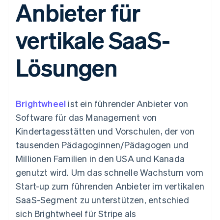
Anbieter für
Data Pipeline
Geldmanagement
Marktplatz auf
Zugriff auf mehr als
Datensynchronisierung
Produkt-Roadmap
Plattformen
Grundlagen der
125
Stripe Sessions
SaaS
Abonnementverwaltung
vertikale SaaS-
Terminal
Karriere
Zahlungen vor Ort
Newsroom
So setzen Sie
Authorization
Stripe Press
nutzungsbasierte
Lösungen
Boost
Abrechnung um
Nach Branche
Optimierung der
Stablecoin-gestützte
Autorisierungsraten
Karten ausgeben: So
Link
KI-Unternehmen
Kontakt
geht´s
Beschleunigter
Creator Economy
Bereitstellung und
Brightwheel
Bezahlvorgang
ist ein führender Anbieter von
Gaming
Verwaltung von
Sales-Team
Financial
Bewirtung, Reisen und
Diensten mit Agenten
kontaktieren
Software für das Management von
Connections
Freizeit
Partner werden
Verbundene
Versicherungen
Kindertagesstätten und Vorschulen, der von
Medien und
Finanzdaten
tausenden Pädagoginnen/Pädagogen und
Unterhaltung
Ressourcen
Gemeinnützige
Millionen Familien in den USA und Kanada
Organisationen
genutzt wird. Um das schnelle Wachstum vom
Fachdienstleistungen
App-Integrationen
Mehr
Öffentlicher Sektor
Code-Beispiele
Start-up zum führenden Anbieter im vertikalen
Product roadmap
Einzelhandel
Entwickler-Blog
SaaS-Segment zu unterstützen, entschied
Ausblick
API-Status
sich Brightwheel für Stripe als
Radar