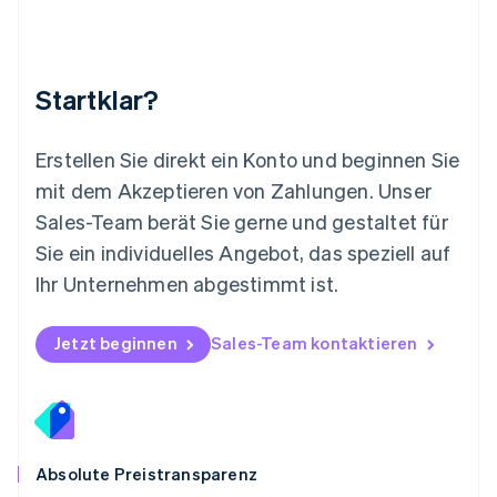
Neuseeland
English
Niederlande
Nederlands
English
Startklar?
Norwegen
English
Österreich
Erstellen Sie direkt ein Konto und beginnen Sie
Deutsch
English
mit dem Akzeptieren von Zahlungen. Unser
Polen
Sales-Team berät Sie gerne und gestaltet für
English
Portugal
Sie ein individuelles Angebot, das speziell auf
Português
English
Ihr Unternehmen abgestimmt ist.
Rumänien
English
Schweden
Jetzt beginnen
Sales-Team kontaktieren
Svenska
English
Schweiz
Deutsch
Français
Italiano
English
Singapur
English
简体中文
Slowakei
Absolute Preistransparenz
English