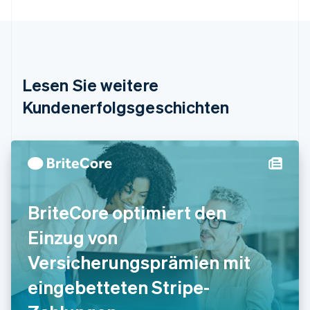
Bulgarien
English
Dänemark
English
Deutschland
Lesen Sie weitere
Deutsch
English
Estland
Kundenerfolgsgeschichten
English
Festlandchina
简体中文
English
Finnland
English
Svenska
Frankreich
Français
English
BriteCore optimiert den
Gibraltar
English
Einzug von
Griechenland
English
Versicherungsprämien mit
Indien
eingebetteten Stripe-
English
Irland
English