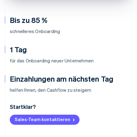
Bis zu 85 %
schnelleres Onboarding
1 Tag
für das Onboarding neuer Unternehmen
Einzahlungen am nächsten Tag
helfen Ihnen, den Cashflow zu steigern
Startklar?
Australien
English
Belgien
Sales-Team kontaktieren
Nederlands
Français
Deutsch
English
Brasilien
Português
English