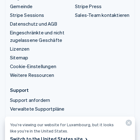
Gemeinde
Stripe Press
Stripe Sessions
Sales-Team kontaktieren
Datenschutz und AGB
Eingeschränkte und nicht
zugelassene Geschäfte
Lizenzen
Sitemap
Cookie-Einstellungen
Weitere Ressourcen
Support
Support anfordern
Verwaltete Supportpläne
You’re viewing our website for Luxembourg, but it looks
© 2026 Stripe, LLC
like you’re in the United States.
Switch to the United States site