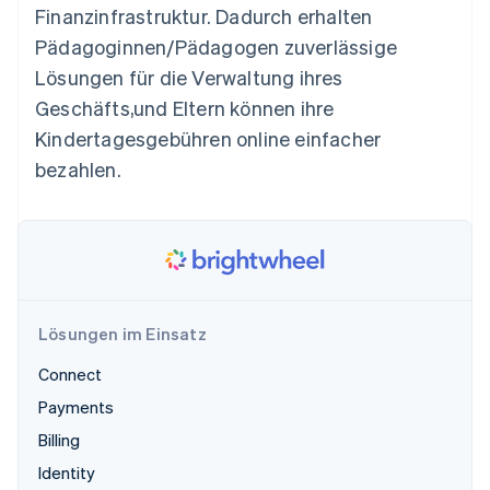
Betrugsprävention
Finanzinfrastruktur. Dadurch erhalten
Ecosystem
Atlas
Pädagoginnen/Pädagogen zuverlässige
Start-up-Gründung
Partner
Lösungen für die Verwaltung ihres
Stripe App-Marktplatz
Climate
Geschäfts,und Eltern können ihre
CO₂-Entnahme
Kindertagesgebühren online einfacher
Identity
bezahlen.
Online-Identitätsprüfung
Stripe-Sessions 2026
Erfahren Sie, wie Stripe Lösungen für die Wirts
Lösungen im Einsatz
Jetzt ansehen
Connect
Payments
Billing
Identity