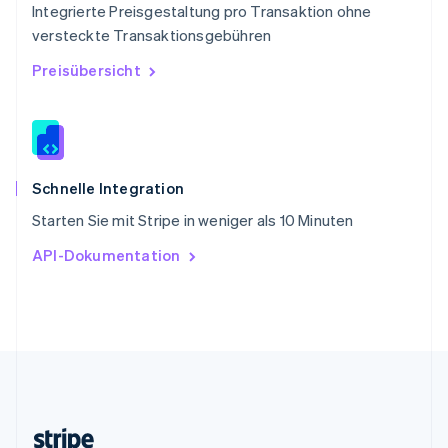
Integrierte Preisgestaltung pro Transaktion ohne
Slowenien
versteckte Transaktionsgebühren
English
Italiano
Sonderverwaltungsregion Hongkong,
Preisübersicht
China
English
简体中文
Spanien
Español
English
Thailand
ไทย
English
Schnelle Integration
Tschechische Republik
Starten Sie mit Stripe in weniger als 10 Minuten
English
Ungarn
API-Dokumentation
English
Vereinigte Arabische Emirate
English
Vereinigte Staaten
English
Español
简体中文
Vereinigtes Königreich
English
Zypern
English