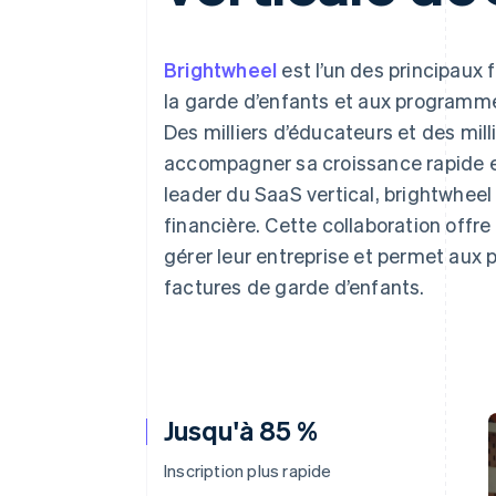
Authorization Boost
Acceptation optimisée
Link
Paiements accélérés
Brightwheel
est l’un des principaux 
Financial Connections
la garde d’enfants et aux programme
Comptes financiers associés
Des milliers d’éducateurs et des mill
accompagner sa croissance rapide et
leader du SaaS vertical, brightwheel
financière. Cette collaboration offr
gérer leur entreprise et permet aux 
factures de garde d’enfants.
Jusqu'à 85 %
Inscription plus rapide