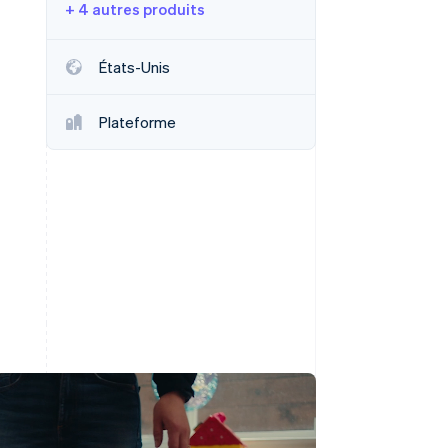
+ 4 autres produits
États-Unis
Stripe Sessions 2026
Découvrez comment
Plateforme
Stripe construit
l’infrastructure
économique de l’IA.
Regarder la vidéo