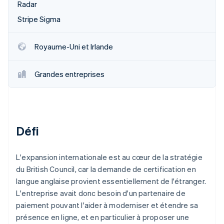
Radar
Découvrez les prochaines évolutions
Commerce en ligne
Stripe Sigma
Radar
Prévention de la fraude
Écosystème
Atlas
Royaume-Uni et Irlande
Constitution de start-up
Partenaires
Climate
Stripe App Marketplace
Grandes entreprises
Élimination du carbone
Identity
Vérification de l'identité
Défi
L'expansion internationale est au cœur de la stratégie
Stripe Sessions 2026
du British Council, car la demande de certification en
Découvrez comment Stripe construit l’infrastructure écono
langue anglaise provient essentiellement de l'étranger.
Regarder la vidéo
L'entreprise avait donc besoin d'un partenaire de
paiement pouvant l'aider à moderniser et étendre sa
présence en ligne, et en particulier à proposer une