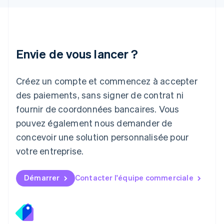
Japon
日本語
English
Lettonie
English
Liechtenstein
Envie de vous lancer ?
Deutsch
English
Lituanie
English
Créez un compte et commencez à accepter
Luxembourg
des paiements, sans signer de contrat ni
Français
Deutsch
English
Malaisie
fournir de coordonnées bancaires. Vous
English
简体中文
pouvez également nous demander de
Malte
concevoir une solution personnalisée pour
English
Mexique
votre entreprise.
Español
English
Norvège
English
Démarrer
Contacter l'équipe commerciale
Nouvelle-Zélande
English
Pays-Bas
Nederlands
English