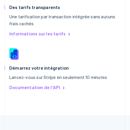
Pologne
English
Des tarifs transparents
Portugal
Une tarification par transaction intégrée sans aucuns
Português
English
frais cachés
R.A.S. de Hong Kong, Chine
English
简体中文
Informations sur les tarifs
République tchèque
English
Roumanie
English
Royaume-Uni
English
Démarrez votre intégration
Singapour
Lancez-vous sur Stripe en seulement 10 minutes
English
简体中文
Slovaquie
Documentation de l'API
English
Slovénie
English
Italiano
Suède
Svenska
English
Suisse
Deutsch
Français
Italiano
English