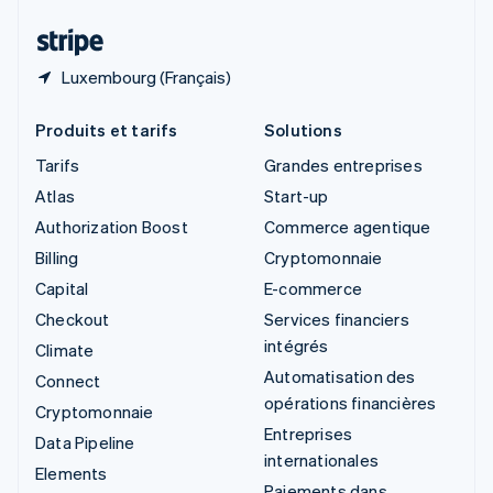
Thaïlande
ไทย
English
Luxembourg (Français)
Produits et tarifs
Solutions
Tarifs
Grandes entreprises
Atlas
Start-up
Authorization Boost
Commerce agentique
Billing
Cryptomonnaie
Capital
E-commerce
Checkout
Services financiers
intégrés
Climate
Automatisation des
Connect
opérations financières
Cryptomonnaie
Entreprises
Data Pipeline
internationales
Elements
Paiements dans