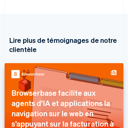
Australie
English
Autriche
Deutsch
English
Belgique
Nederlands
Français
Deutsch
English
Brésil
Lire plus de témoignages de notre
Português
English
clientèle
Bulgarie
English
Canada
English
Français
Chine continentale
简体中文
English
Chypre
English
Browserbase facilite aux
Croatie
English
Italiano
agents d’IA et applications la
Danemark
navigation sur le web en
English
Émirats arabes unis
s’appuyant sur la facturation à
English