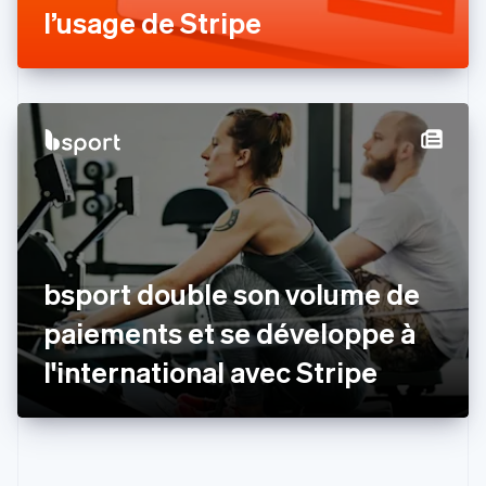
Espagne
l’usage de Stripe
Español
English
Estonie
English
États-Unis
English
Español
简体中文
Finlande
English
Svenska
France
Français
English
Gibraltar
English
Grèce
bsport double son volume de
English
Hongrie
paiements et se développe à
English
Inde
l'international avec Stripe
English
Irlande
English
Italie
Italiano
English