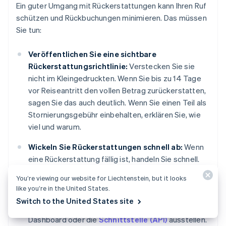
Ein guter Umgang mit Rückerstattungen kann Ihren Ruf
schützen und Rückbuchungen minimieren. Das müssen
Sie tun:
Veröffentlichen Sie eine sichtbare
Rückerstattungsrichtlinie:
Verstecken Sie sie
nicht im Kleingedruckten. Wenn Sie bis zu 14 Tage
vor Reiseantritt den vollen Betrag zurückerstatten,
sagen Sie das auch deutlich. Wenn Sie einen Teil als
Stornierungsgebühr einbehalten, erklären Sie, wie
viel und warum.
Wickeln Sie Rückerstattungen schnell ab:
Wenn
eine Rückerstattung fällig ist, handeln Sie schnell.
Selbst wenn die Bank ein paar Tage braucht, um die
You’re viewing our website for Liechtenstein, but it looks
Gelder zu verbuchen, ist Ihr schnelles Handeln viel
like you’re in the United States.
wert. Mit Stripe können Sie vollständige oder
Switch to the United States site
teilweise Rückerstattungen direkt über das Stripe-
Dashboard oder die
Schnittstelle (API)
ausstellen.