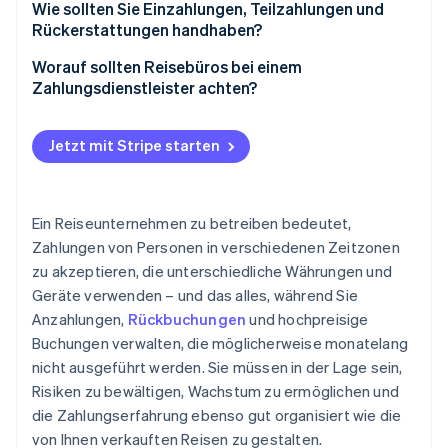
Jetzt kaufen, später bezahlen (Buy now, pay later,
Intelligente Betrugsprogramme nutzen
Wie sollten Sie Einzahlungen, Teilzahlungen und
BNPL) und Raten
Rückerstattungen handhaben?
3DS selektiv hinzufügen
Lokale Zahlungsmethoden
Anzahlungen und Teilzahlungen
Worauf sollten Reisebüros bei einem
Kartenverifizierungswerte (CVVs) verlangen und
Zahlungsdienstleister achten?
Adressverifizierungsdienst (AVS) nutzen
Rückerstattungen (vollständig und teilweise)
Betrugstrends immer einen Schritt voraus bleiben
Jetzt mit Stripe starten
Machen Sie Ihre Richtlinien transparent und seien
Sie konsequent
Ein Reiseunternehmen zu betreiben bedeutet,
Gründliche Aufzeichnungen führen
Zahlungen von Personen in verschiedenen Zeitzonen
zu akzeptieren, die unterschiedliche Währungen und
Geräte verwenden – und das alles, während Sie
Anzahlungen,
Rückbuchungen
und hochpreisige
Buchungen verwalten, die möglicherweise monatelang
nicht ausgeführt werden. Sie müssen in der Lage sein,
Risiken zu bewältigen, Wachstum zu ermöglichen und
die Zahlungserfahrung ebenso gut organisiert wie die
von Ihnen verkauften Reisen zu gestalten.