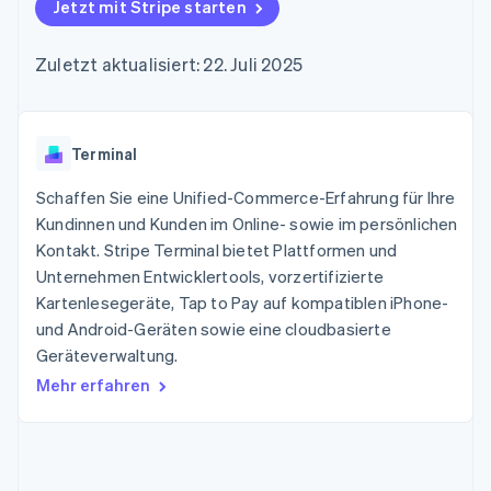
Data Pipeline
Jetzt mit Stripe starten
Geldmanagement
Marktplatz auf
Zugriff auf mehr als
Datensynchronisierung
Produkt-Roadmap
Plattformen
Grundlagen der
125
Stripe Sessions
SaaS
Abonnementverwaltung
Zuletzt aktualisiert: 22. Juli 2025
Terminal
Karriere
Zahlungen vor Ort
Newsroom
So setzen Sie
Authorization
Stripe Press
nutzungsbasierte
Boost
Abrechnung um
Nach Branche
Optimierung der
Terminal
Stablecoin-gestützte
Autorisierungsraten
Karten ausgeben: So
Link
KI-Unternehmen
Kontakt
geht´s
Schaffen Sie eine Unified-Commerce-Erfahrung für Ihre
Beschleunigter
Creator Economy
Bereitstellung und
Kundinnen und Kunden im Online- sowie im persönlichen
Bezahlvorgang
Gaming
Verwaltung von
Sales-Team
Kontakt. Stripe Terminal bietet Plattformen und
Financial
Bewirtung, Reisen und
Diensten mit Agenten
kontaktieren
Connections
Freizeit
Unternehmen Entwicklertools, vorzertifizierte
Partner werden
Verbundene
Versicherungen
Kartenlesegeräte, Tap to Pay auf kompatiblen iPhone-
Medien und
Finanzdaten
und Android-Geräten sowie eine cloudbasierte
Unterhaltung
Ressourcen
Gemeinnützige
Geräteverwaltung.
Organisationen
Mehr erfahren
Fachdienstleistungen
App-Integrationen
Mehr
Öffentlicher Sektor
Code-Beispiele
Product roadmap
Einzelhandel
Entwickler-Blog
Ausblick
API-Status
Radar