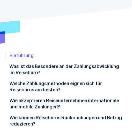
Betrugsprävention
Ecosystem
Atlas
Start-up-Gründung
Partner
Stripe App-Marktplatz
Climate
CO₂-Entnahme
Einführung
Stripe-Sessions 2026
Was ist das Besondere an der Zahlungsabwicklung
Erfahren Sie, wie Stripe Lösungen für die Wirtschaft
im Reisebüro?
Jetzt ansehen
Welche Zahlungsmethoden eignen sich für
Reisebüros am besten?
Kredit- und Debitkarten
Wie akzeptieren Reiseunternehmen internationale
und mobile Zahlungen?
Digital Wallets
Internationale Zahlungen
Wie können Reisebüros Rückbuchungen und Betrug
Banküberweisungen
reduzieren?
Mobile Zahlungen