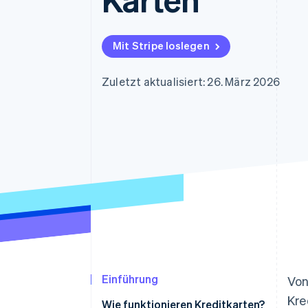
Optimierung der
Datensynchronisier
Autorisierungsraten
Link
Beschleunigter Bezahlvorgang
Mit Stripe loslegen
Financial Connections
Verbundene Finanzdaten
Zuletzt aktualisiert: 26. März 2026
Einführung
Von
Kre
Wie funktionieren Kreditkarten?