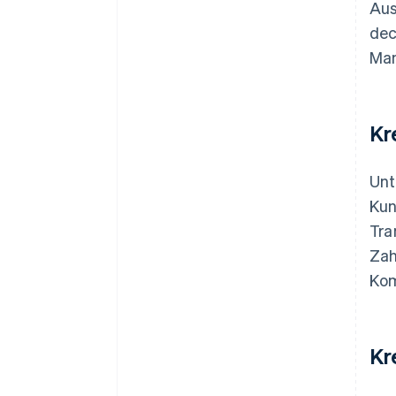
Aus
dec
Man
Kr
Unt
Kun
Tra
Zah
Kom
Kr