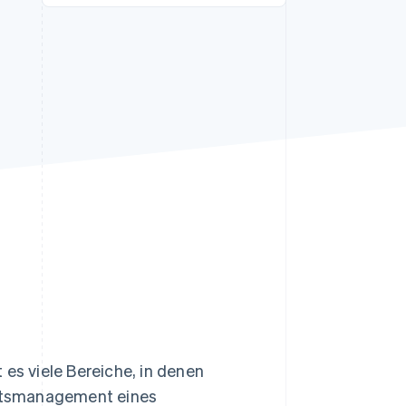
Stripe-Sessions 2026
Erfahren Sie, wie Stripe
Lösungen für die
Wirtschaftsinfrastruktur
für KI aufbaut.
Jetzt ansehen
s viele Bereiche, in denen
itätsmanagement eines