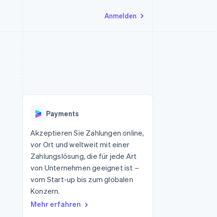
Anmelden
Ressourcen
Ecosystem
Kontakt
nd Marktplätze
Mehr
App-Integrationen
Partner
Sales-Team kontaktieren
Product roadmap
Code-Beispiele
Stripe App-Marktplatz
Partner werden
Ausblick
 Plattformen
Entwickler-Blog
eit
API-Status
Radar
Betrugsprävention
Payments
Atlas
onen
Start-up-Gründung
Akzeptieren Sie Zahlungen online,
vor Ort und weltweit mit einer
Climate
CO₂-Entnahme
Zahlungslösung, die für jede Art
von Unternehmen geeignet ist –
vom Start-up bis zum globalen
Konzern.
Mehr erfahren