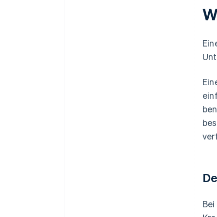
W
Ein
Unt
Ein
ein
ben
bes
ver
De
Bei