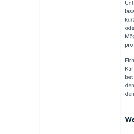
Unt
las
kur
ode
Mög
pro
Fir
Kar
bet
den
den
We