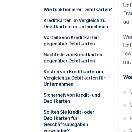
Unt
Kreditkarten von
Wie funktionieren Debitkarten?
Tra
Kundinnen/Kunden akzeptieren
Debitkarten von
Kreditkarten im Vergleich zu
auf
Kreditkarten für
Kundinnen/Kunden akzeptieren
Debitkarten für Unternehmen
Geschäftsausgaben verwenden
Wen
Debitkarten für
Kreditkarten
Vorteile von Kreditkarten
Wesentliche Vorteile von
Geschäftsausgaben verwenden
gegenüber Debitkarten
Unt
Debitkarte
Kreditkarten
jew
Wesentliche Vorteile von
Vorteile von Kreditkarten
Nachteile von Kreditkarten
Debitkarten
gegenüber Debitkarten
mit
Vorteile von Debitkarten
Nachteile von Kreditkarten
Kosten von Kreditkarten im
Wor
Vergleich zu Debitkarten für
Nachteile von Debitkarten
Unternehmen
Kosten für geschäftlich
Sicherheit von Kredit- und
genutzte Kreditkarten
Debitkarten
Kosten für geschäftlich
Sicherheit und Schutz von
Sollten Sie Kredit- oder
genutzte Debitkarten
Kreditkarten
Debitkarten für
Geschäftsausgaben
Sicherheit und Schutz von
verwenden?