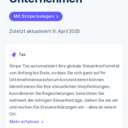
Data Pipeline
Geldmanagement
Marktplatz auf
Zugriff auf mehr als
Datensynchronisierung
Produkt-Roadmap
Plattformen
Grundlagen der
125
Stripe Sessions
SaaS
Abonnementverwaltung
Mit Stripe loslegen
Terminal
Karriere
Zahlungen vor Ort
Newsroom
So setzen Sie
Authorization
Stripe Press
nutzungsbasierte
Zuletzt aktualisiert: 6. April 2025
Boost
Abrechnung um
Nach Branche
Optimierung der
Stablecoin-gestützte
Autorisierungsraten
Karten ausgeben: So
Link
KI-Unternehmen
Kontakt
geht´s
Beschleunigter
Tax
Creator Economy
Bereitstellung und
Bezahlvorgang
Gaming
Verwaltung von
Sales-Team
Financial
Bewirtung, Reisen und
Stripe Tax automatisiert Ihre globale Steuerkonformität
Diensten mit Agenten
kontaktieren
Connections
Freizeit
Partner werden
von Anfang bis Ende, sodass Sie sich ganz auf Ihr
Verbundene
Versicherungen
Unternehmenswachstum konzentrieren können.
Medien und
Finanzdaten
Unterhaltung
Identifizieren Sie Ihre steuerlichen Verpflichtungen,
Ressourcen
Gemeinnützige
koordinieren Sie Registrierungen, berechnen Sie
Organisationen
weltweit die richtigen Steuerbeträge, ziehen Sie sie ein
Fachdienstleistungen
App-Integrationen
Mehr
Öffentlicher Sektor
Code-Beispiele
und reichen Sie Steuererklärungen ein – alles an einem
Product roadmap
Einzelhandel
Entwickler-Blog
Ort.
Ausblick
API-Status
Mehr erfahren
Radar