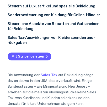
Bekleidung
Häufige Beispiele für steuerpflichtige
Kleidungsstücke
Beispiele für Freistellungen von der Sales Tax für
Steuern auf Luxusartikel und spezielle Bekleidung
Bekleidung im Jahr 2025
Häufige Beispiele für nicht steuerpflichtige
Luxusartikel
Sonderbesteuerung von Kleidung für Online-Händler
Kleidungsstücke
Sonderbesteuerung von Kleidung
Steuerliche Aspekte von Rabatten und Gutscheinen
für Bekleidung
Rabatte
Sales Tax-Auswirkungen von Kleiderspenden und -
rückgaben
Gutscheine
Spenden
Beispiel für eine Sales Tax auf vergünstigte Kleidung
Mit Stripe loslegen
Rückgaben
Die Anwendung der
Sales Tax
auf Bekleidung hängt
davon ab, wo in den USA diese verkauft wird. Einige
Bundesstaaten – wie Minnesota und New Jersey –
erheben auf die meisten Kleidungsstücke keine Sales
Tax, was Kundinnen und Kunden anlocken und den
Umsatz für lokale Unternehmen steigern kann.