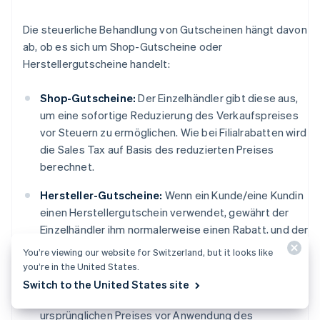
Die steuerliche Behandlung von Gutscheinen hängt davon
ab, ob es sich um Shop-Gutscheine oder
Herstellergutscheine handelt:
Shop-Gutscheine:
Der Einzelhändler gibt diese aus,
um eine sofortige Reduzierung des Verkaufspreises
vor Steuern zu ermöglichen. Wie bei Filialrabatten wird
die Sales Tax auf Basis des reduzierten Preises
berechnet.
Hersteller-Gutscheine:
Wenn ein Kunde/eine Kundin
einen Herstellergutschein verwendet, gewährt der
Einzelhändler ihm normalerweise einen Rabatt, und der
Hersteller erstattet dem Händler dann den Kaufpreis
You’re viewing our website for Switzerland, but it looks like
zurück. Für Sales Tax-Zwecke wird dieses Szenario in
you’re in the United States.
vielen Bundesstaaten anders gehandhabt. An einigen
Switch to the United States site
Orten wird die Steuer auf der Grundlage des
ursprünglichen Preises vor Anwendung des