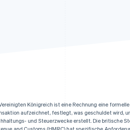
ung
Vereinigten Königreich ist eine Rechnung eine formell
nsaktion aufzeichnet, festlegt, was geschuldet wird, u
hhaltungs- und Steuerzwecke erstellt. Die britische S
enue and Customs (HMRC) hat spezifische Anforderu