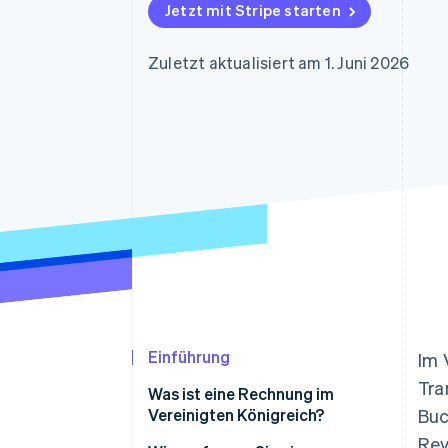
Optimierung der
Datensynchronisier
Jetzt mit Stripe starten
Autorisierungsraten
Link
Beschleunigter Bezahlvorgang
Zuletzt aktualisiert am 1. Juni 2026
Financial Connections
Verbundene Finanzdaten
Einführung
Im 
Tra
Was ist eine Rechnung im
Vereinigten Königreich?
Buc
Rev