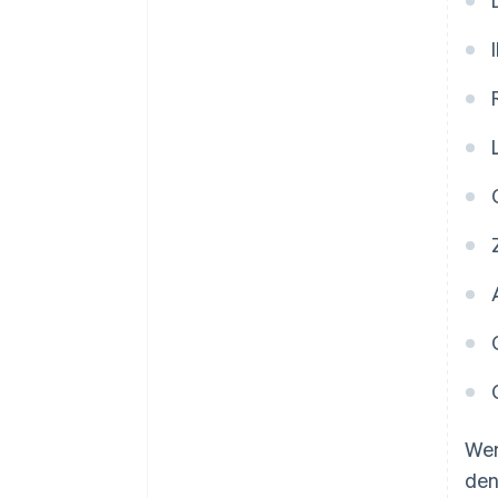
We
den