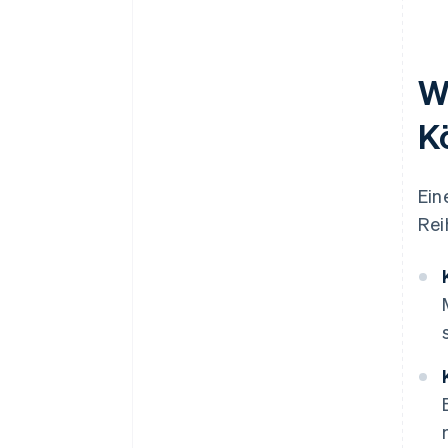
W
K
Ein
Rei