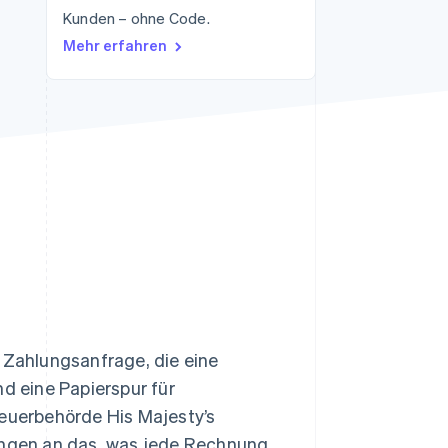
Kunden – ohne Code.
Mehr erfahren
Stripe-Sessions 2026
Erfahren Sie, wie Stripe
Lösungen für die
Wirtschaftsinfrastruktur
für KI aufbaut.
Jetzt ansehen
e Zahlungsanfrage, die eine
nd eine Papierspur für
teuerbehörde His Majesty’s
ngen an das, was jede Rechnung