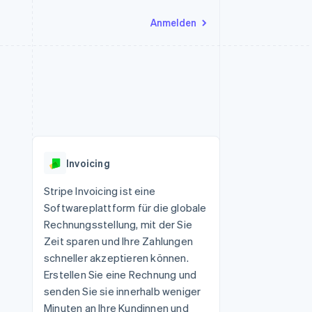
Anmelden
Ressourcen
Ecosystem
Kontakt
nd Marktplätze
Mehr
App-Integrationen
Partner
Sales-Team kontaktieren
Product roadmap
Code-Beispiele
Stripe App-Marktplatz
Partner werden
Ausblick
 Plattformen
Entwickler-Blog
eit
API-Status
Radar
Betrugsprävention
Invoicing
Atlas
onen
Start-up-Gründung
Stripe Invoicing ist eine
Softwareplattform für die globale
Climate
CO₂-Entnahme
Rechnungsstellung, mit der Sie
Zeit sparen und Ihre Zahlungen
Identity
Online-Identitätsprüfung
schneller akzeptieren können.
Erstellen Sie eine Rechnung und
senden Sie sie innerhalb weniger
Minuten an Ihre Kundinnen und