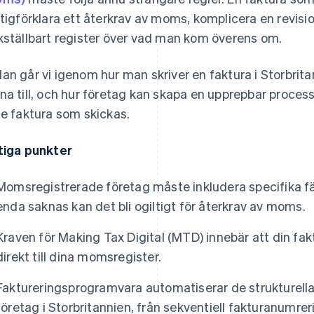
ltigförklara ett återkrav av moms, komplicera en revisio
kställbart register över vad man kom överens om.
an går vi igenom hur man skriver en faktura i Storbrit
na till, och hur företag kan skapa en upprepbar process 
je faktura som skickas.
tiga punkter
Momsregistrerade företag måste inkludera specifika fäl
enda saknas kan det bli ogiltigt för återkrav av moms.
Kraven för Making Tax Digital (MTD) innebär att din fa
direkt till dina momsregister.
Faktureringsprogramvara automatiserar de strukturell
företag i Storbritannien, från sekventiell fakturanumre