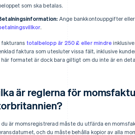
beloppet som ska betalas.
Betalningsinformation:
Ange bankkontouppgifter eller 
betalningsvillkor
.
fakturans
totalbelopp är 250 £ eller mindre
inklusive
enklad faktura som utesluter vissa fält, inklusive kun
 här formatet är dock bara giltigt om du inte är en deta
lka är reglerna för momsfaktur
torbritannien?
du är momsregistrerad måste du utfärda en momsfak
eransdatumet, och du måste behålla kopior av alla mo