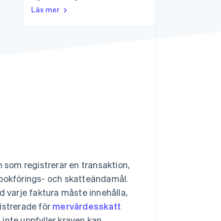
Läs mer
Stripe Sessions 2026
Se hur Stripe bygger den
ekonomiska
infrastrukturen för AI.
Titta nu
n som registrerar en transaktion,
 bokförings- och skatteändamål.
d varje faktura måste innehålla,
istrerade för
mervärdesskatt
 inte uppfyller kraven kan