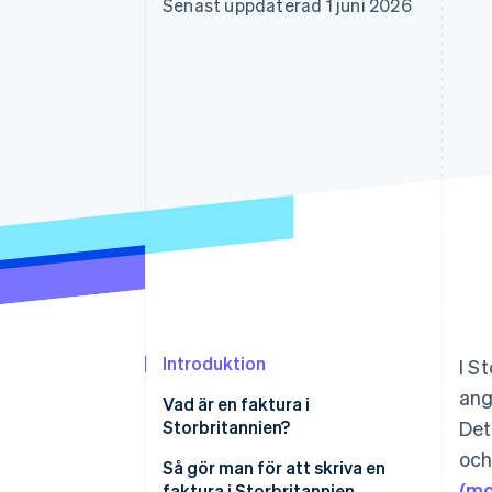
Senast uppdaterad 1 juni 2026
Accelererad kassaprocess
Financial Connections
Länkade finanskontodata
Introduktion
I S
ang
Vad är en faktura i
Storbritannien?
Det
oc
Så gör man för att skriva en
(m
faktura i Storbritannien