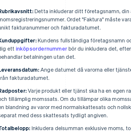
Rubrikavsnitt:
Detta inkluderar ditt företagsnamn, din 
momsregistreringsnummer. Ordet "Faktura" måste vara 
unikt fakturanummer och fakturadatumet.
Kunduppgifter:
Kundens fullständiga företagsnamn oc
dig ett
inköpsordernummer
bör du inkludera det, eft
behandlar betalningen utan det.
Leveransdatum:
Ange datumet då varorna eller tjänste
från fakturadatumet.
Radposter:
Varje produkt eller tjänst ska ha en egen r
och tillämplig momssats. Om du tillämpar olika momssat
en blandning av varor med normalskattesats och nollsk
separat med dess skattesats tydligt angiven.
Totalbelopp:
Inkludera delsumman exklusive moms, tot