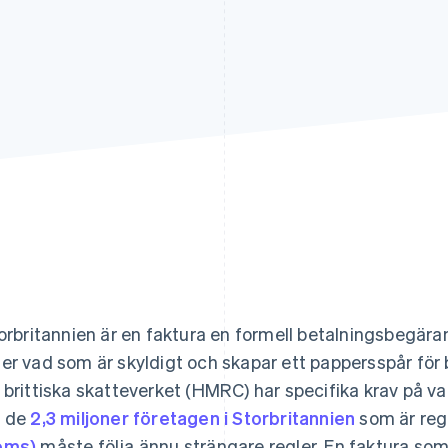
torbritannien är en faktura en formell betalningsbegära
er vad som är skyldigt och skapar ett pappersspår för
 brittiska skatteverket (HMRC) har specifika krav på va
h de
2,3 miljoner företagen i Storbritannien
som är reg
oms)
måste följa ännu strängare regler. En faktura som