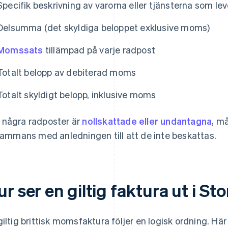
Specifik beskrivning av varorna eller tjänsterna som le
Delsumma (det skyldiga beloppet exklusive moms)
Momssats
tillämpad på varje radpost
Totalt belopp av debiterad moms
Totalt skyldigt belopp, inklusive moms
några radposter är
nollskattade eller undantagna
, m
lsammans med anledningen till att de inte beskattas.
r ser en giltig faktura ut i St
giltig brittisk momsfaktura följer en logisk ordning. Här 