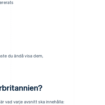
vererats
åste du ändå visa dem,
orbritannien?
är vad varje avsnitt ska innehålla: