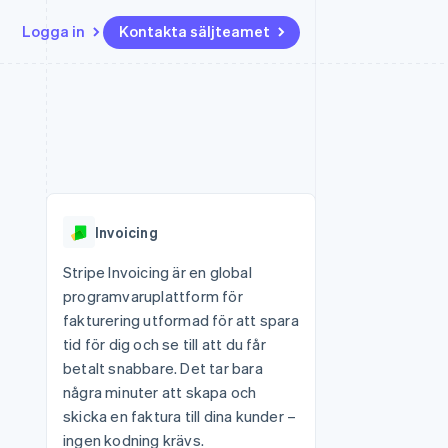
Logga in
Kontakta säljteamet
Resurser
Ecosystem
Kontakt
ch
Mer
er
Appintegrationer
Partner
Kontakta säljteamet
Product roadmap
Kodexempel
Stripe App Marketplace
Bli partner
Se vad som kommer härnäst
Utvecklarblogg
r plattformar
tid
API-status
Radar
 plattformar
Bedrägeribekämpning
nanstjänster
Invoicing
Atlas
tuella kort
Bolagsbildning för startups
Stripe Invoicing är en global
programvaruplattform för
Climate
Koldioxidinfångning
fakturering utformad för att spara
tid för dig och se till att du får
Identity
Identitetsverifiering online
betalt snabbare. Det tar bara
några minuter att skapa och
skicka en faktura till dina kunder –
ingen kodning krävs.