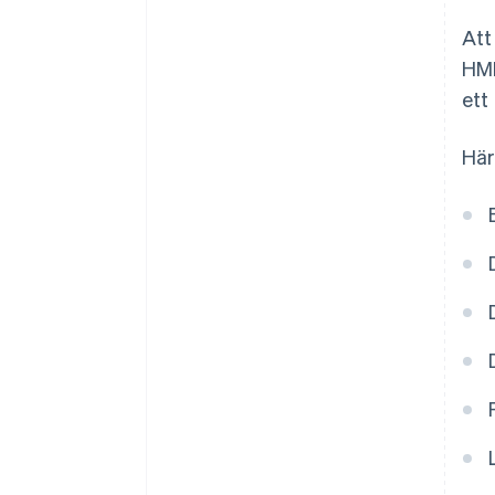
Att
HMR
ett
Här