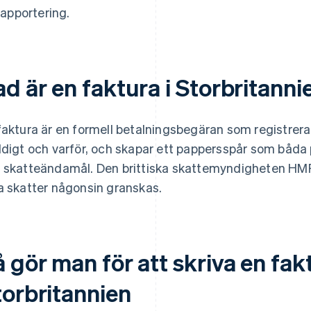
rapportering.
d är en faktura i Storbritanni
faktura är en formell betalningsbegäran som registrera
ldigt och varför, och skapar ett pappersspår som båda p
 skatteändamål. Den brittiska skattemyndigheten H
a skatter någonsin granskas.
 gör man för att skriva en fakt
torbritannien