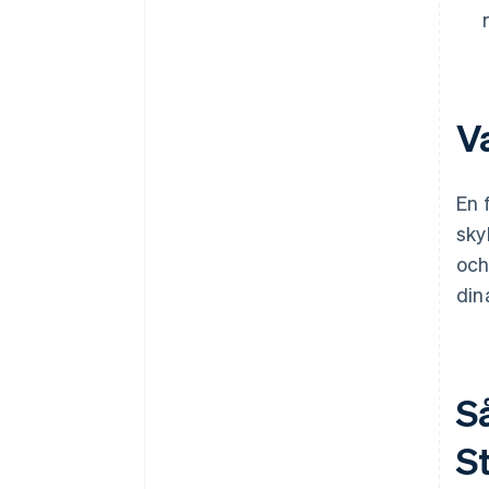
Va
En 
sky
och
din
Så
S