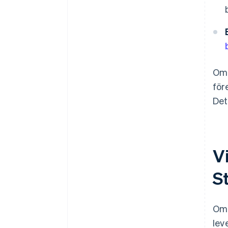
Om 
för
Det
Vi
S
Om 
lev