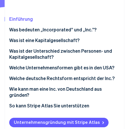
Betrugsprävention
Ecosystem
Atlas
Start-up-Gründung
Partner
Einführung
Stripe App-Marktplatz
Climate
Was bedeuten „Incorporated” und „Inc.”?
CO₂-Entnahme
Identity
Was ist eine Kapitalgesellschaft?
Online-Identitätsprüfung
Was ist der Unterschied zwischen Personen- und
Kapitalgesellschaft?
Rechtliche Stellung
Welche Unternehmensformen gibt es in den USA?
Stripe-Sessions 2026
Haftung
Sole Proprietorship
Welche deutsche Rechtsform entspricht der Inc.?
Erfahren Sie, wie Stripe Lösungen für die Wirtschaft
Jetzt ansehen
Steuerliche Behandlung
General Partnership
Wie kann man eine Inc. von Deutschland aus
gründen?
Limited Liability Partnership (LLP)
Bundesstaat und Firmenname wählen
So kann Stripe Atlas Sie unterstützen
Limited Liability Company (LLC)
Articles of Incorporation einreichen
Gründen mit Atlas
Unternehmensgründung mit Stripe Atlas
Registered Agent benennen
Zahlungen und Bankgeschäfte vor Erhalt der EIN