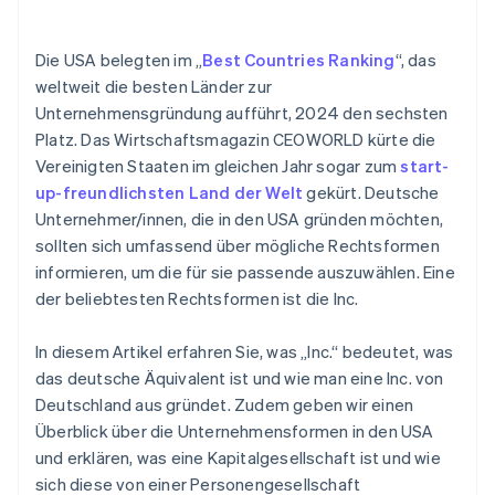
Gründungsversammlung abhalten
Gründeraktien ohne Geldeinsatz
Die USA belegten im „
Best Countries Ranking
“, das
EIN beantragen
Automatische Einreichung des Steuereinbehalts
weltweit die besten Länder zur
nach Artikel 83(b)
Unternehmensgründung aufführt, 2024 den sechsten
Geschäftskonto eröffnen
Erstklassige juristische Unternehmensdokumente
Platz. Das Wirtschaftsmagazin CEOWORLD kürte die
Lizenzen, Genehmigungen und Visa prüfen
Vereinigten Staaten im gleichen Jahr sogar zum
start-
Ein Jahr Stripe Payments gratis, plus 50.000 $ in
up-freundlichsten Land der Welt
gekürt. Deutsche
Besteuerung in Deutschland klären
Partnerguthaben
Unternehmer/innen, die in den USA gründen möchten,
sollten sich umfassend über mögliche Rechtsformen
informieren, um die für sie passende auszuwählen. Eine
der beliebtesten Rechtsformen ist die Inc.
In diesem Artikel erfahren Sie, was „Inc.“ bedeutet, was
das deutsche Äquivalent ist und wie man eine Inc. von
Deutschland aus gründet. Zudem geben wir einen
Überblick über die Unternehmensformen in den USA
und erklären, was eine Kapitalgesellschaft ist und wie
sich diese von einer Personengesellschaft