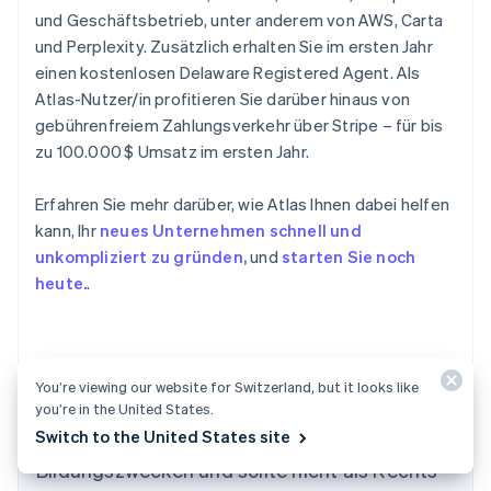
und Geschäftsbetrieb, unter anderem von AWS, Carta
und Perplexity. Zusätzlich erhalten Sie im ersten Jahr
einen kostenlosen Delaware Registered Agent. Als
Atlas-Nutzer/in profitieren Sie darüber hinaus von
gebührenfreiem Zahlungsverkehr über Stripe – für bis
zu 100.000 $ Umsatz im ersten Jahr.
Erfahren Sie mehr darüber, wie Atlas Ihnen dabei helfen
kann, Ihr
neues Unternehmen schnell und
unkompliziert zu gründen,
und
starten Sie noch
heute.
.
You’re viewing our website for Switzerland, but it looks like
Der Inhalt dieses Artikels dient nur zu
you’re in the United States.
Switch to the United States site
allgemeinen Informations- und
Bildungszwecken und sollte nicht als Rechts-
Australien