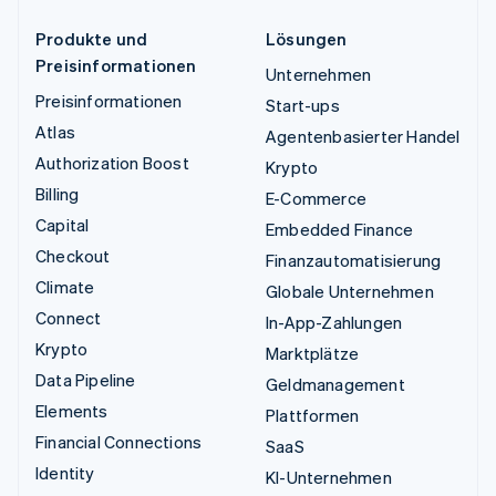
Produkte und
Lösungen
Preisinformationen
Unternehmen
Preisinformationen
Start-ups
Atlas
Agentenbasierter Handel
Authorization Boost
Krypto
Billing
E-Commerce
Capital
Embedded Finance
Checkout
Finanzautomatisierung
Climate
Globale Unternehmen
Connect
In-App-Zahlungen
Krypto
Marktplätze
Data Pipeline
Geldmanagement
Elements
Plattformen
Financial Connections
SaaS
Identity
KI-Unternehmen