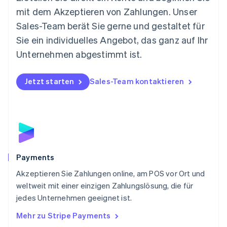
English
mit dem Akzeptieren von Zahlungen. Unser
Niederlande
Nederlands
English
Sales-Team berät Sie gerne und gestaltet für
Norwegen
Sie ein individuelles Angebot, das ganz auf Ihr
English
Österreich
Unternehmen abgestimmt ist.
Deutsch
English
Polen
Jetzt starten
Sales-Team kontaktieren
English
Portugal
Português
English
Rumänien
English
Schweden
Svenska
English
Schweiz
Payments
Deutsch
Français
Italiano
English
Akzeptieren Sie Zahlungen online, am POS vor Ort und
Singapur
English
简体中文
weltweit mit einer einzigen Zahlungslösung, die für
Slowakei
jedes Unternehmen geeignet ist.
English
Mehr zu Stripe Payments
Slowenien