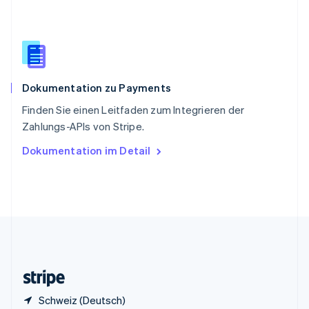
English
Italiano
Sonderverwaltungsregion Hongkong,
China
English
简体中文
Spanien
Español
English
Dokumentation zu Payments
Thailand
ไทย
English
Finden Sie einen Leitfaden zum Integrieren der
Tschechische Republik
Zahlungs-APIs von Stripe.
English
Ungarn
Dokumentation im Detail
English
Vereinigte Arabische Emirate
English
Vereinigte Staaten
English
Español
简体中文
Vereinigtes Königreich
English
Zypern
English
Schweiz (Deutsch)