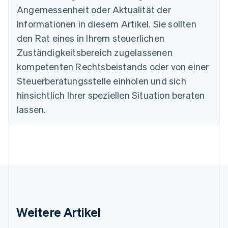
English
Angemessenheit oder Aktualität der
Dänemark
Informationen in diesem Artikel. Sie sollten
English
Deutschland
den Rat eines in Ihrem steuerlichen
Deutsch
English
Zuständigkeitsbereich zugelassenen
Estland
English
kompetenten Rechtsbeistands oder von einer
Festlandchina
Steuerberatungsstelle einholen und sich
简体中文
English
Finnland
hinsichtlich Ihrer speziellen Situation beraten
English
Svenska
lassen.
Frankreich
Français
English
Gibraltar
English
Griechenland
English
Indien
English
Irland
Weitere Artikel
English
Italien