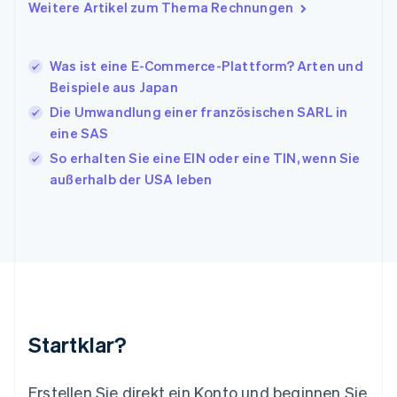
Italiano
English
Weitere Artikel zum Thema Rechnungen
Japan
日本語
English
Kanada
Was ist eine E-Commerce-Plattform? Arten und
English
Français
Beispiele aus Japan
Kroatien
English
Italiano
Die Umwandlung einer französischen SARL in
Lettland
eine SAS
English
So erhalten Sie eine EIN oder eine TIN, wenn Sie
Liechtenstein
außerhalb der USA leben
Deutsch
English
Litauen
English
Luxemburg
Français
Deutsch
English
Malaysia
English
简体中文
Malta
English
Startklar?
Mexiko
Español
English
Neuseeland
Erstellen Sie direkt ein Konto und beginnen Sie