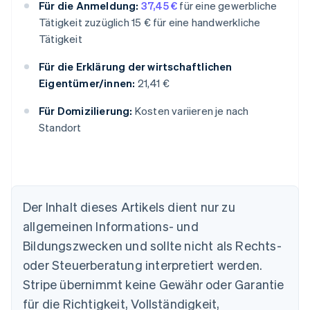
Für die Anmeldung:
37,45 €
für eine gewerbliche
Tätigkeit zuzüglich 15 € für eine handwerkliche
Tätigkeit
Für die Erklärung der wirtschaftlichen
Eigentümer/innen:
21,41 €
Für Domizilierung:
Kosten variieren je nach
Standort
Der Inhalt dieses Artikels dient nur zu
Australien
allgemeinen Informations- und
English
Belgien
Bildungszwecken und sollte nicht als Rechts-
Nederlands
Français
Deutsch
English
oder Steuerberatung interpretiert werden.
Brasilien
Stripe übernimmt keine Gewähr oder Garantie
Português
English
Bulgarien
für die Richtigkeit, Vollständigkeit,