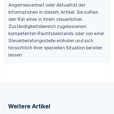
English
Angemessenheit oder Aktualität der
Dänemark
Informationen in diesem Artikel. Sie sollten
English
Deutschland
den Rat eines in Ihrem steuerlichen
Deutsch
English
Zuständigkeitsbereich zugelassenen
Estland
English
kompetenten Rechtsbeistands oder von einer
Festlandchina
Steuerberatungsstelle einholen und sich
简体中文
English
Finnland
hinsichtlich Ihrer speziellen Situation beraten
English
Svenska
lassen.
Frankreich
Français
English
Gibraltar
English
Griechenland
English
Indien
English
Irland
Weitere Artikel
English
Italien