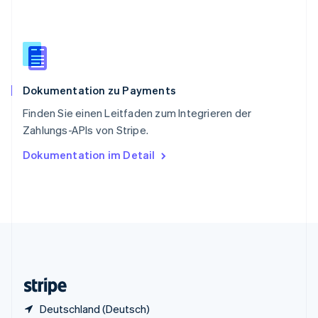
English
Italiano
Sonderverwaltungsregion Hongkong,
China
English
简体中文
Spanien
Español
English
Dokumentation zu Payments
Thailand
ไทย
English
Finden Sie einen Leitfaden zum Integrieren der
Tschechische Republik
Zahlungs-APIs von Stripe.
English
Ungarn
Dokumentation im Detail
English
Vereinigte Arabische Emirate
English
Vereinigte Staaten
English
Español
简体中文
Vereinigtes Königreich
English
Zypern
English
Deutschland (Deutsch)