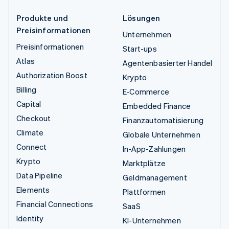
Produkte und
Lösungen
Preisinformationen
Unternehmen
Preisinformationen
Start-ups
Atlas
Agentenbasierter Handel
Authorization Boost
Krypto
Billing
E-Commerce
Capital
Embedded Finance
Checkout
Finanzautomatisierung
Climate
Globale Unternehmen
Connect
In-App-Zahlungen
Krypto
Marktplätze
Data Pipeline
Geldmanagement
Elements
Plattformen
Financial Connections
SaaS
Identity
KI-Unternehmen