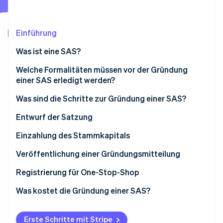
Betrugsprävention
Ecosystem
Atlas
Start-up-Gründung
Partner
Einführung
Stripe App-Marktplatz
Climate
Was ist eine SAS?
CO₂-Entnahme
Identity
Welche Formalitäten müssen vor der Gründung
Online-Identitätsprüfung
einer SAS erledigt werden?
Was sind die Schritte zur Gründung einer SAS?
Entwurf der Satzung
Stripe-Sessions 2026
Wahl des Unternehmensnamens
Einzahlung des Stammkapitals
Erfahren Sie, wie Stripe Lösungen für die W
Jetzt ansehen
Wahl des Firmensitzes
Bewertung von Sacheinlagen
Veröffentlichung einer Gründungsmitteilung
Registrierung für One-Stop-Shop
Was kostet die Gründung einer SAS?
Erste Schritte mit Stripe