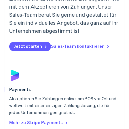
English
mit dem Akzeptieren von Zahlungen. Unser
Niederlande
Nederlands
English
Sales-Team berät Sie gerne und gestaltet für
Norwegen
Sie ein individuelles Angebot, das ganz auf Ihr
English
Österreich
Unternehmen abgestimmt ist.
Deutsch
English
Polen
Jetzt starten
Sales-Team kontaktieren
English
Portugal
Português
English
Rumänien
English
Schweden
Svenska
English
Schweiz
Payments
Deutsch
Français
Italiano
English
Akzeptieren Sie Zahlungen online, am POS vor Ort und
Singapur
English
简体中文
weltweit mit einer einzigen Zahlungslösung, die für
Slowakei
jedes Unternehmen geeignet ist.
English
Mehr zu Stripe Payments
Slowenien