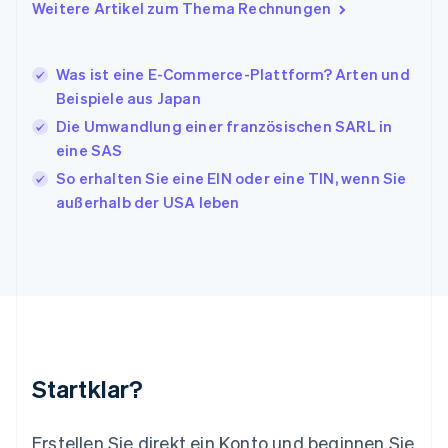
Italiano
English
Weitere Artikel zum Thema Rechnungen
Japan
日本語
English
Kanada
Was ist eine E-Commerce-Plattform? Arten und
English
Français
Beispiele aus Japan
Kroatien
English
Italiano
Die Umwandlung einer französischen SARL in
Lettland
eine SAS
English
So erhalten Sie eine EIN oder eine TIN, wenn Sie
Liechtenstein
außerhalb der USA leben
Deutsch
English
Litauen
English
Luxemburg
Français
Deutsch
English
Malaysia
English
简体中文
Malta
English
Startklar?
Mexiko
Español
English
Neuseeland
Erstellen Sie direkt ein Konto und beginnen Sie