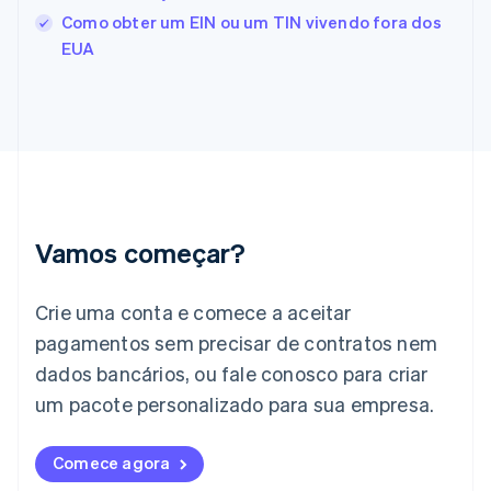
França
Como obter um EIN ou um TIN vivendo fora dos
Français
English
EUA
Gibraltar
English
Grécia
English
Hungria
English
Índia
English
Irlanda
Vamos começar?
English
Itália
Crie uma conta e comece a aceitar
Italiano
English
Japão
pagamentos sem precisar de contratos nem
日本語
English
dados bancários, ou fale conosco para criar
Letônia
English
um pacote personalizado para sua empresa.
Liechtenstein
Deutsch
English
Comece agora
Lituânia
English