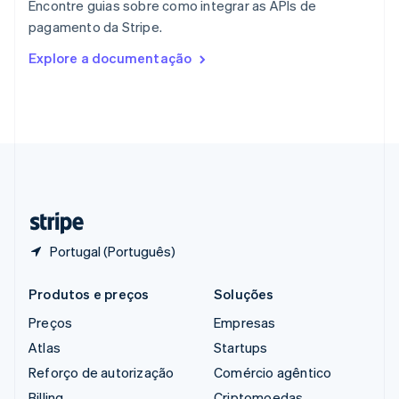
Encontre guias sobre como integrar as APIs de
República Tcheca
pagamento da Stripe.
English
Romênia
Explore a documentação
English
Singapura
English
简体中文
Suécia
Svenska
English
Suíça
Deutsch
Français
Italiano
English
Tailândia
ไทย
English
Portugal (Português)
Produtos e preços
Soluções
Preços
Empresas
Atlas
Startups
Reforço de autorização
Comércio agêntico
Billing
Criptomoedas