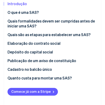
Veja o que está chegando
Introdução
Radar
Ecossistema
O que é uma SAS?
Prevenção de fraudes
Quais formalidades devem ser cumpridas antes de
Parceiros
Atlas
Stripe App Marketplace
iniciar uma SAS?
Incorporação de startups
Climate
Quais são as etapas para estabelecer uma SAS?
Remoção de carbono
Elaboração do contrato social
Identity
Verificação de identidade
Escolha do nome da empresa
Depósito do capital social
Escolha da sede social
Avaliação das contribuições em espécie
Publicação de um aviso de constituição
Cadastro no balcão único
Stripe Sessions 2026
Quanto custa para montar uma SAS?
Veja como a Stripe está construindo a infraestrutura econ
Assista agora
Comece já com a Stripe