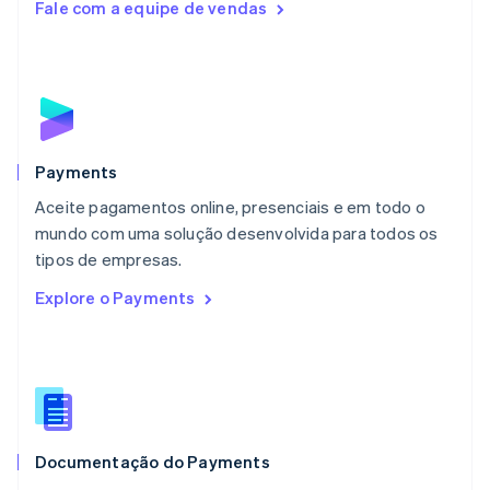
Fale com a equipe de vendas
Luxemburgo
Français
Deutsch
English
Malásia
English
简体中文
Malta
English
México
Español
English
Payments
Noruega
Aceite pagamentos online, presenciais e em todo o
English
mundo com uma solução desenvolvida para todos os
Nova Zelândia
English
tipos de empresas.
Países Baixos
Explore o Payments
Nederlands
English
Polônia
English
Portugal
Português
English
RAE de Hong Kong, China
English
简体中文
Documentação do Payments
Reino Unido
English