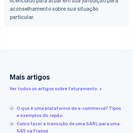
licenciado para atuar em sua jurisdição para
China continental
aconselhamento sobre sua situação
简体中文
English
Chipre
particular.
English
Croácia
English
Italiano
Dinamarca
English
Emirados Árabes Unidos
English
Eslováquia
English
Mais artigos
Eslovênia
English
Italiano
Ver todos os artigos sobre faturamento
Espanha
Español
English
Estados Unidos
O que é uma plataforma de e-commerce? Tipos
English
Español
简体中文
Estônia
e exemplos do Japão
English
Como fazer a transição de uma SARL para uma
Finlândia
SAS na França
English
Svenska