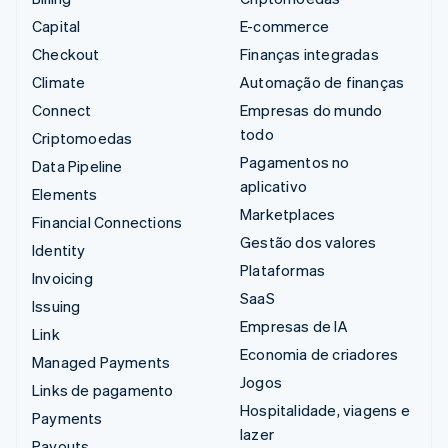
Capital
E-commerce
Checkout
Finanças integradas
Climate
Automação de finanças
Connect
Empresas do mundo
todo
Criptomoedas
Pagamentos no
Data Pipeline
aplicativo
Elements
Marketplaces
Financial Connections
Gestão dos valores
Identity
Plataformas
Invoicing
SaaS
Issuing
Empresas de IA
Link
Economia de criadores
Managed Payments
Jogos
Links de pagamento
Hospitalidade, viagens e
Payments
lazer
Payouts