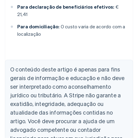
Para declaração de beneficiários efetivos:
€
21,41
Para domiciliação:
O custo varia de acordo com a
localização
Alemanha
Deutsch
English
Austrália
O conteúdo deste artigo é apenas para fins
English
gerais de informação e educação e não deve
Áustria
ser interpretado como aconselhamento
Deutsch
English
Bélgica
jurídico ou tributário. A Stripe não garante a
Nederlands
Français
Deutsch
English
exatidão, integridade, adequação ou
Brasil
atualidade das informações contidas no
Português
English
Bulgária
artigo. Você deve procurar a ajuda de um
English
advogado competente ou contador
Canadá
English
Français