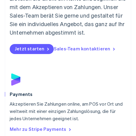
English
mit dem Akzeptieren von Zahlungen. Unser
Niederlande
Nederlands
English
Sales-Team berät Sie gerne und gestaltet für
Norwegen
Sie ein individuelles Angebot, das ganz auf Ihr
English
Österreich
Unternehmen abgestimmt ist.
Deutsch
English
Polen
Jetzt starten
Sales-Team kontaktieren
English
Portugal
Português
English
Rumänien
English
Schweden
Svenska
English
Schweiz
Payments
Deutsch
Français
Italiano
English
Akzeptieren Sie Zahlungen online, am POS vor Ort und
Singapur
English
简体中文
weltweit mit einer einzigen Zahlungslösung, die für
Slowakei
jedes Unternehmen geeignet ist.
English
Mehr zu Stripe Payments
Slowenien