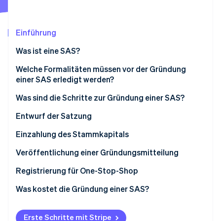
Betrugsprävention
Ecosystem
Atlas
Start-up-Gründung
Partner
Einführung
Stripe App-Marktplatz
Climate
Was ist eine SAS?
CO₂-Entnahme
Identity
Welche Formalitäten müssen vor der Gründung
Online-Identitätsprüfung
einer SAS erledigt werden?
Was sind die Schritte zur Gründung einer SAS?
Entwurf der Satzung
Stripe-Sessions 2026
Wahl des Unternehmensnamens
Einzahlung des Stammkapitals
Erfahren Sie, wie Stripe Lösungen für die Wirts
Jetzt ansehen
Wahl des Firmensitzes
Bewertung von Sacheinlagen
Veröffentlichung einer Gründungsmitteilung
Registrierung für One-Stop-Shop
Was kostet die Gründung einer SAS?
Erste Schritte mit Stripe