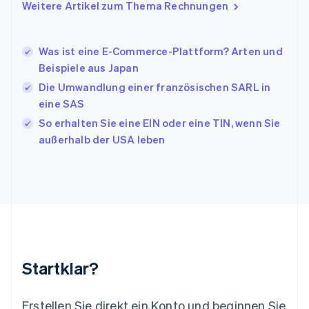
Italiano
English
Weitere Artikel zum Thema Rechnungen
Japan
日本語
English
Kanada
Was ist eine E-Commerce-Plattform? Arten und
English
Français
Beispiele aus Japan
Kroatien
English
Italiano
Die Umwandlung einer französischen SARL in
Lettland
eine SAS
English
So erhalten Sie eine EIN oder eine TIN, wenn Sie
Liechtenstein
außerhalb der USA leben
Deutsch
English
Litauen
English
Luxemburg
Français
Deutsch
English
Malaysia
English
简体中文
Malta
English
Startklar?
Mexiko
Español
English
Neuseeland
Erstellen Sie direkt ein Konto und beginnen Sie