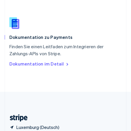
English
Italiano
Sonderverwaltungsregion Hongkong,
China
English
简体中文
Spanien
Español
English
Dokumentation zu Payments
Thailand
ไทย
English
Finden Sie einen Leitfaden zum Integrieren der
Tschechische Republik
Zahlungs-APIs von Stripe.
English
Ungarn
Dokumentation im Detail
English
Vereinigte Arabische Emirate
English
Vereinigte Staaten
English
Español
简体中文
Vereinigtes Königreich
English
Zypern
English
Luxemburg (Deutsch)