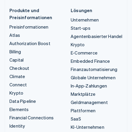
Produkte und
Lösungen
Preisinformationen
Unternehmen
Preisinformationen
Start-ups
Atlas
Agentenbasierter Handel
Authorization Boost
Krypto
Billing
E-Commerce
Capital
Embedded Finance
Checkout
Finanzautomatisierung
Climate
Globale Unternehmen
Connect
In-App-Zahlungen
Krypto
Marktplätze
Data Pipeline
Geldmanagement
Elements
Plattformen
Financial Connections
SaaS
Identity
KI-Unternehmen