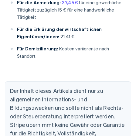
Für die Anmeldung:
37,45 €
für eine gewerbliche
Tätigkeit zuzüglich 15 € für eine handwerkliche
Tätigkeit
Für die Erklärung der wirtschaftlichen
Eigentümer/innen:
21,41 €
Für Domizilierung:
Kosten variieren je nach
Standort
Der Inhalt dieses Artikels dient nur zu
Australien
allgemeinen Informations- und
English
Belgien
Bildungszwecken und sollte nicht als Rechts-
Nederlands
Français
Deutsch
English
oder Steuerberatung interpretiert werden.
Brasilien
Stripe übernimmt keine Gewähr oder Garantie
Português
English
Bulgarien
für die Richtigkeit, Vollständigkeit,