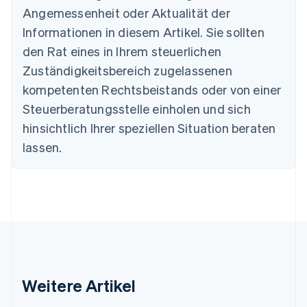
English
Angemessenheit oder Aktualität der
Dänemark
Informationen in diesem Artikel. Sie sollten
English
Deutschland
den Rat eines in Ihrem steuerlichen
Deutsch
English
Zuständigkeitsbereich zugelassenen
Estland
English
kompetenten Rechtsbeistands oder von einer
Festlandchina
Steuerberatungsstelle einholen und sich
简体中文
English
Finnland
hinsichtlich Ihrer speziellen Situation beraten
English
Svenska
lassen.
Frankreich
Français
English
Gibraltar
English
Griechenland
English
Indien
English
Irland
Weitere Artikel
English
Italien