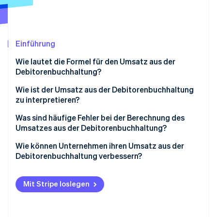
Betrugsprävention
Ecosystem
Atlas
Start-up-Gründung
Partner
Stripe App-Marktplatz
Climate
Einführung
CO₂-Entnahme
Wie lautet die Formel für den Umsatz aus der
Identity
Debitorenbuchhaltung?
Online-Identitätsprüfung
Nettokreditverkäufe
Wie ist der Umsatz aus der Debitorenbuchhaltung
zu interpretieren?
Durchschnittliche Forderungen aus Lieferungen und
Leistungen
Was sind häufige Fehler bei der Berechnung des
Umsatzes aus der Debitorenbuchhaltung?
Stripe-Sessions 2026
Erfahren Sie, wie Stripe Lösungen für die Wirtschaft
Wie können Unternehmen ihren Umsatz aus der
Jetzt ansehen
Debitorenbuchhaltung verbessern?
Mit Stripe loslegen