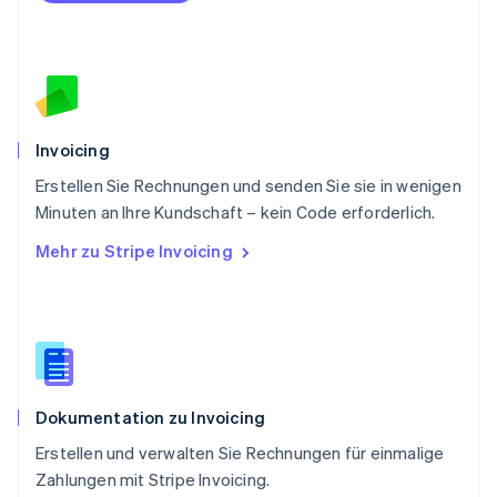
Português
English
Rumänien
English
Schweden
Svenska
English
Schweiz
Deutsch
Français
Italiano
English
Invoicing
Singapur
English
简体中文
Erstellen Sie Rechnungen und senden Sie sie in wenigen
Slowakei
Minuten an Ihre Kundschaft – kein Code erforderlich.
English
Mehr zu Stripe Invoicing
Slowenien
English
Italiano
Sonderverwaltungsregion Hongkong,
China
English
简体中文
Spanien
Español
English
Dokumentation zu Invoicing
Thailand
ไทย
English
Erstellen und verwalten Sie Rechnungen für einmalige
Tschechische Republik
Zahlungen mit Stripe Invoicing.
English