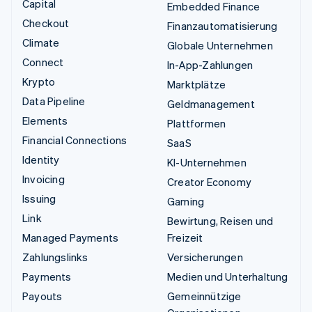
Capital
Embedded Finance
Checkout
Finanzautomatisierung
Climate
Globale Unternehmen
Connect
In-App-Zahlungen
Krypto
Marktplätze
Data Pipeline
Geldmanagement
Elements
Plattformen
Financial Connections
SaaS
Identity
KI-Unternehmen
Invoicing
Creator Economy
Issuing
Gaming
Link
Bewirtung, Reisen und
Managed Payments
Freizeit
Zahlungslinks
Versicherungen
Payments
Medien und Unterhaltung
Payouts
Gemeinnützige