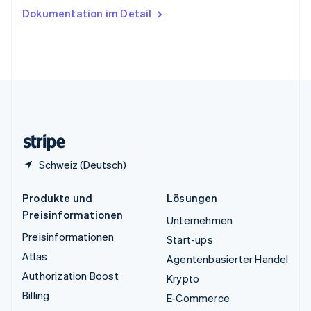
Ungarn
Dokumentation im Detail
English
Vereinigte Arabische Emirate
English
Vereinigte Staaten
English
Español
简体中文
Vereinigtes Königreich
English
Zypern
English
Schweiz (Deutsch)
Produkte und
Lösungen
Preisinformationen
Unternehmen
Preisinformationen
Start-ups
Atlas
Agentenbasierter Handel
Authorization Boost
Krypto
Billing
E-Commerce