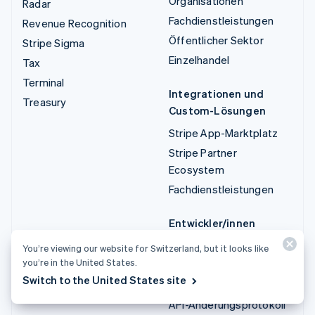
Organisationen
Radar
Fachdienstleistungen
Revenue Recognition
Öffentlicher Sektor
Stripe Sigma
Einzelhandel
Tax
Terminal
Integrationen und
Treasury
Custom-Lösungen
Stripe App-Marktplatz
Stripe Partner
Ecosystem
Fachdienstleistungen
Entwickler/innen
Dokumentation
You’re viewing our website for Switzerland, but it looks like
you’re in the United States.
API-Referenz
Switch to the United States site
API-Status
API-Änderungsprotokoll