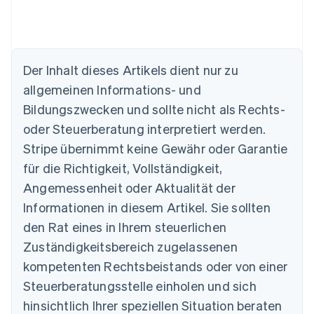
Der Inhalt dieses Artikels dient nur zu
Australien
allgemeinen Informations- und
English
Belgien
Bildungszwecken und sollte nicht als Rechts-
Nederlands
Français
Deutsch
English
oder Steuerberatung interpretiert werden.
Brasilien
Stripe übernimmt keine Gewähr oder Garantie
Português
English
Bulgarien
für die Richtigkeit, Vollständigkeit,
English
Angemessenheit oder Aktualität der
Dänemark
Informationen in diesem Artikel. Sie sollten
English
Deutschland
den Rat eines in Ihrem steuerlichen
Deutsch
English
Zuständigkeitsbereich zugelassenen
Estland
English
kompetenten Rechtsbeistands oder von einer
Festlandchina
Steuerberatungsstelle einholen und sich
简体中文
English
Finnland
hinsichtlich Ihrer speziellen Situation beraten