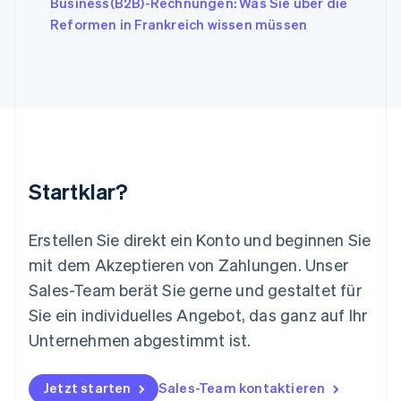
Business(B2B)-Rechnungen: Was Sie über die
Deutsch
English
Litauen
Reformen in Frankreich wissen müssen
English
Luxemburg
Français
Deutsch
English
Malaysia
English
简体中文
Malta
English
Mexiko
Startklar?
Español
English
Neuseeland
English
Erstellen Sie direkt ein Konto und beginnen Sie
Niederlande
mit dem Akzeptieren von Zahlungen. Unser
Nederlands
English
Norwegen
Sales-Team berät Sie gerne und gestaltet für
English
Sie ein individuelles Angebot, das ganz auf Ihr
Österreich
Deutsch
English
Unternehmen abgestimmt ist.
Polen
English
Portugal
Jetzt starten
Sales-Team kontaktieren