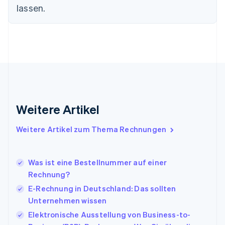
English
Svenska
lassen.
Frankreich
Français
English
Gibraltar
English
Griechenland
English
Indien
English
Irland
Weitere Artikel
English
Italien
Italiano
English
Weitere Artikel zum Thema Rechnungen
Japan
日本語
English
Kanada
Was ist eine Bestellnummer auf einer
English
Français
Rechnung?
Kroatien
English
Italiano
E-Rechnung in Deutschland: Das sollten
Lettland
Unternehmen wissen
English
Elektronische Ausstellung von Business-to-
Liechtenstein