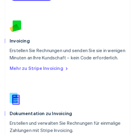
Português
English
Rumänien
English
Schweden
Svenska
English
Schweiz
Deutsch
Français
Italiano
English
Invoicing
Singapur
English
简体中文
Erstellen Sie Rechnungen und senden Sie sie in wenigen
Slowakei
Minuten an Ihre Kundschaft – kein Code erforderlich.
English
Mehr zu Stripe Invoicing
Slowenien
English
Italiano
Sonderverwaltungsregion Hongkong,
China
English
简体中文
Spanien
Español
English
Dokumentation zu Invoicing
Thailand
ไทย
English
Erstellen und verwalten Sie Rechnungen für einmalige
Tschechische Republik
Zahlungen mit Stripe Invoicing.
English