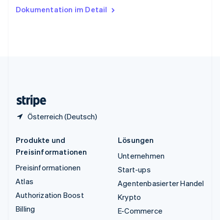
Ungarn
Dokumentation im Detail
English
Vereinigte Arabische Emirate
English
Vereinigte Staaten
English
Español
简体中文
Vereinigtes Königreich
English
Zypern
English
Österreich (Deutsch)
Produkte und
Lösungen
Preisinformationen
Unternehmen
Preisinformationen
Start-ups
Atlas
Agentenbasierter Handel
Authorization Boost
Krypto
Billing
E-Commerce