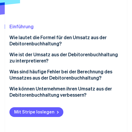
Betrugsprävention
Ecosystem
Atlas
Start-up-Gründung
Partner
Stripe App-Marktplatz
Climate
Einführung
CO₂-Entnahme
Wie lautet die Formel für den Umsatz aus der
Identity
Debitorenbuchhaltung?
Online-Identitätsprüfung
Nettokreditverkäufe
Wie ist der Umsatz aus der Debitorenbuchhaltung
zu interpretieren?
Durchschnittliche Forderungen aus Lieferungen und
Leistungen
Was sind häufige Fehler bei der Berechnung des
Umsatzes aus der Debitorenbuchhaltung?
Stripe-Sessions 2026
Erfahren Sie, wie Stripe Lösungen für die Wirts
Wie können Unternehmen ihren Umsatz aus der
Jetzt ansehen
Debitorenbuchhaltung verbessern?
Mit Stripe loslegen