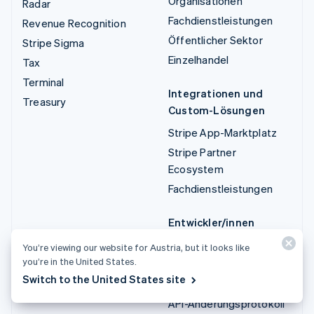
Organisationen
Radar
Fachdienstleistungen
Revenue Recognition
Öffentlicher Sektor
Stripe Sigma
Einzelhandel
Tax
Terminal
Integrationen und
Treasury
Custom-Lösungen
Stripe App-Marktplatz
Stripe Partner
Ecosystem
Fachdienstleistungen
Entwickler/innen
Dokumentation
You’re viewing our website for Austria, but it looks like
you’re in the United States.
API-Referenz
Switch to the United States site
API-Status
API-Änderungsprotokoll