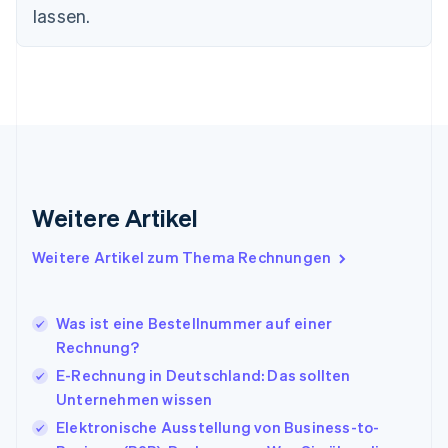
English
Svenska
lassen.
Frankreich
Français
English
Gibraltar
English
Griechenland
English
Indien
English
Irland
Weitere Artikel
English
Italien
Italiano
English
Weitere Artikel zum Thema Rechnungen
Japan
日本語
English
Kanada
Was ist eine Bestellnummer auf einer
English
Français
Rechnung?
Kroatien
English
Italiano
E-Rechnung in Deutschland: Das sollten
Lettland
Unternehmen wissen
English
Elektronische Ausstellung von Business-to-
Liechtenstein