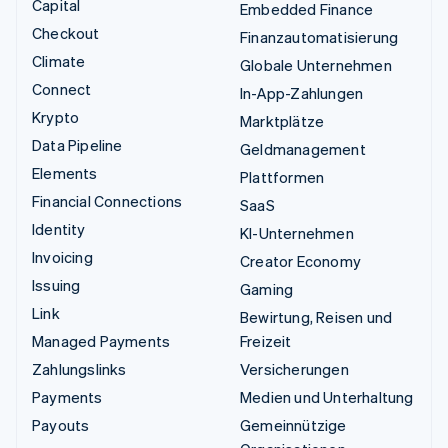
Capital
Embedded Finance
Checkout
Finanzautomatisierung
Climate
Globale Unternehmen
Connect
In-App-Zahlungen
Krypto
Marktplätze
Data Pipeline
Geldmanagement
Elements
Plattformen
Financial Connections
SaaS
Identity
KI-Unternehmen
Invoicing
Creator Economy
Issuing
Gaming
Link
Bewirtung, Reisen und
Managed Payments
Freizeit
Zahlungslinks
Versicherungen
Payments
Medien und Unterhaltung
Payouts
Gemeinnützige