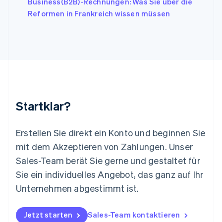
Business(B2B)-Rechnungen: Was Sie über die
Deutsch
English
Litauen
Reformen in Frankreich wissen müssen
English
Luxemburg
Français
Deutsch
English
Malaysia
English
简体中文
Malta
English
Mexiko
Startklar?
Español
English
Neuseeland
English
Erstellen Sie direkt ein Konto und beginnen Sie
Niederlande
mit dem Akzeptieren von Zahlungen. Unser
Nederlands
English
Norwegen
Sales-Team berät Sie gerne und gestaltet für
English
Sie ein individuelles Angebot, das ganz auf Ihr
Österreich
Deutsch
English
Unternehmen abgestimmt ist.
Polen
English
Portugal
Jetzt starten
Sales-Team kontaktieren