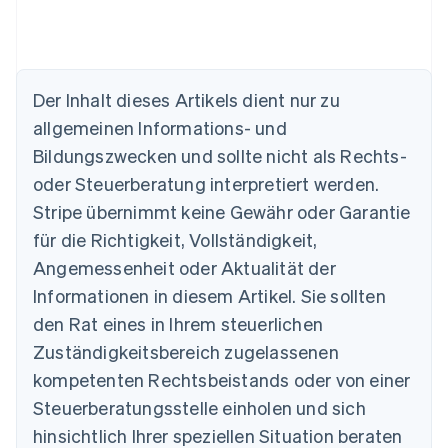
Der Inhalt dieses Artikels dient nur zu
Australien
allgemeinen Informations- und
English
Belgien
Bildungszwecken und sollte nicht als Rechts-
Nederlands
Français
Deutsch
English
oder Steuerberatung interpretiert werden.
Brasilien
Stripe übernimmt keine Gewähr oder Garantie
Português
English
Bulgarien
für die Richtigkeit, Vollständigkeit,
English
Angemessenheit oder Aktualität der
Dänemark
Informationen in diesem Artikel. Sie sollten
English
Deutschland
den Rat eines in Ihrem steuerlichen
Deutsch
English
Zuständigkeitsbereich zugelassenen
Estland
English
kompetenten Rechtsbeistands oder von einer
Festlandchina
Steuerberatungsstelle einholen und sich
简体中文
English
Finnland
hinsichtlich Ihrer speziellen Situation beraten