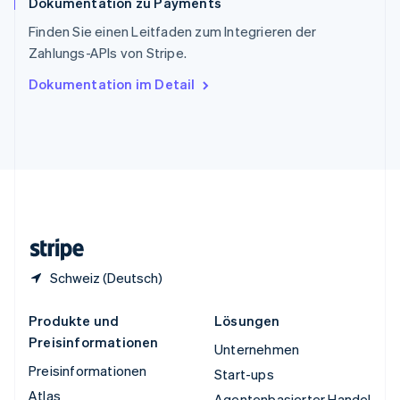
Dokumentation zu Payments
Thailand
ไทย
English
Finden Sie einen Leitfaden zum Integrieren der
Tschechische Republik
Zahlungs-APIs von Stripe.
English
Ungarn
Dokumentation im Detail
English
Vereinigte Arabische Emirate
English
Vereinigte Staaten
English
Español
简体中文
Vereinigtes Königreich
English
Zypern
English
Schweiz (Deutsch)
Produkte und
Lösungen
Preisinformationen
Unternehmen
Preisinformationen
Start-ups
Atlas
Agentenbasierter Handel