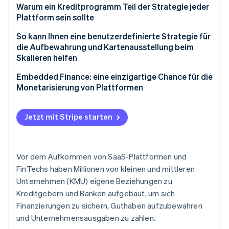
Betrugsprävention
Warum ein Kreditprogramm Teil der Strategie jeder
Ecosystem
Plattform sein sollte
Atlas
Start-up-Gründung
Partner
Die Chance
So kann Ihnen eine benutzerdefinierte Strategie für
Stripe App-Marktplatz
Climate
die Aufbewahrung und Kartenausstellung beim
CO₂-Entnahme
Die Strategie
Skalieren helfen
Identity
Embedded Finance gezielt in Ihre Produktstrategie
Embedded Finance: eine einzigartige Chance für die
Online-Identitätsprüfung
integrieren
Monetarisierung von Plattformen
Wachsende Akzeptanz mit Ihrer
Markteinführungsstrategie
Jetzt mit Stripe starten
Stripe-Sessions 2026
Erfahren Sie, wie Stripe Lösungen für die Wirtschaft
Vor dem Aufkommen von SaaS-Plattformen und
Jetzt ansehen
FinTechs haben Millionen von kleinen und mittleren
Unternehmen (KMU) eigene Beziehungen zu
Kreditgebern und Banken aufgebaut, um sich
Finanzierungen zu sichern, Guthaben aufzubewahren
und Unternehmensausgaben zu zahlen.