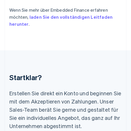
Lettland
Wenn Sie mehr über Embedded Finance erfahren
English
möchten,
laden Sie den vollständigen Leitfaden
Liechtenstein
Deutsch
English
herunter
.
Litauen
English
Luxemburg
Français
Deutsch
English
Malaysia
English
简体中文
Malta
English
Startklar?
Mexiko
Español
English
Neuseeland
Erstellen Sie direkt ein Konto und beginnen Sie
English
mit dem Akzeptieren von Zahlungen. Unser
Niederlande
Nederlands
English
Sales-Team berät Sie gerne und gestaltet für
Norwegen
Sie ein individuelles Angebot, das ganz auf Ihr
English
Österreich
Unternehmen abgestimmt ist.
Deutsch
English