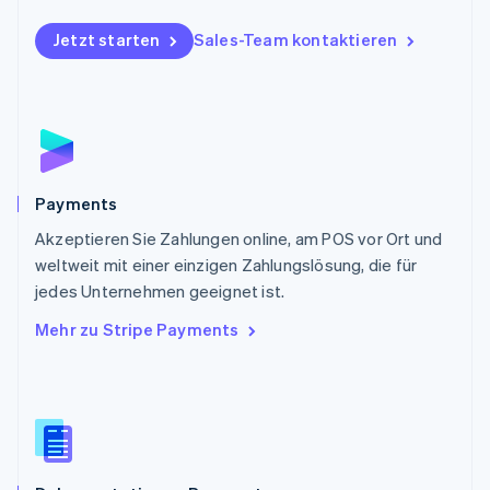
Polen
Jetzt starten
Sales-Team kontaktieren
English
Portugal
Português
English
Rumänien
English
Schweden
Svenska
English
Schweiz
Payments
Deutsch
Français
Italiano
English
Akzeptieren Sie Zahlungen online, am POS vor Ort und
Singapur
English
简体中文
weltweit mit einer einzigen Zahlungslösung, die für
Slowakei
jedes Unternehmen geeignet ist.
English
Mehr zu Stripe Payments
Slowenien
English
Italiano
Sonderverwaltungsregion Hongkong,
China
English
简体中文
Spanien
Español
English