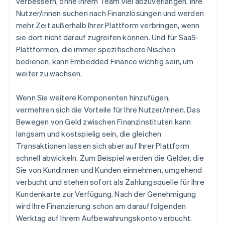
verbessern, ohne Ihrem Team viel abzuverlangen. Ihre
Festlandchina
Nutzer/innen suchen nach Finanzlösungen und werden
简体中文
English
mehr Zeit außerhalb Ihrer Plattform verbringen, wenn
Finnland
sie dort nicht darauf zugreifen können. Und für SaaS-
English
Svenska
Plattformen, die immer spezifischere Nischen
Frankreich
Français
English
bedienen, kann Embedded Finance wichtig sein, um
Gibraltar
weiter zu wachsen.
English
Griechenland
Wenn Sie weitere Komponenten hinzufügen,
English
vermehren sich die Vorteile für Ihre Nutzer/innen. Das
Indien
Bewegen von Geld zwischen Finanzinstituten kann
English
langsam und kostspielig sein, die gleichen
Irland
English
Transaktionen lassen sich aber auf Ihrer Plattform
Italien
schnell abwickeln. Zum Beispiel werden die Gelder, die
Italiano
English
Sie von Kundinnen und Kunden einnehmen, umgehend
Japan
verbucht und stehen sofort als Zahlungsquelle für Ihre
日本語
English
Kundenkarte zur Verfügung. Nach der Genehmigung
Kanada
English
Français
wird Ihre Finanzierung schon am darauffolgenden
Kroatien
Werktag auf Ihrem Aufbewahrungskonto verbucht.
English
Italiano