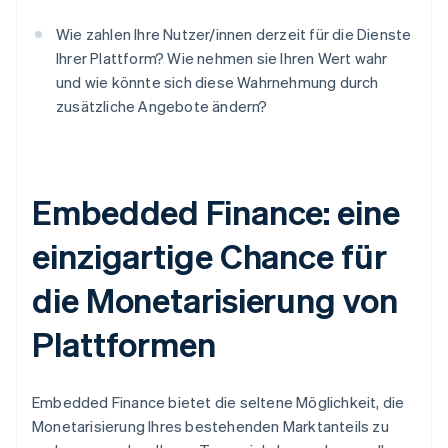
Wie zahlen Ihre Nutzer/innen derzeit für die Dienste
Ihrer Plattform? Wie nehmen sie Ihren Wert wahr
und wie könnte sich diese Wahrnehmung durch
zusätzliche Angebote ändern?
Australien
Embedded Finance: eine
English
Belgien
einzigartige Chance für
Nederlands
Français
Deutsch
English
Brasilien
die Monetarisierung von
Português
English
Bulgarien
English
Plattformen
Dänemark
English
Deutschland
Embedded Finance bietet die seltene Möglichkeit, die
Deutsch
English
Monetarisierung Ihres bestehenden Marktanteils zu
Estland
English