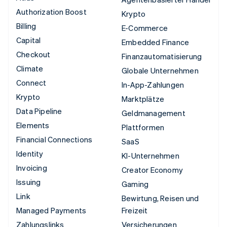
Authorization Boost
Krypto
Billing
E-Commerce
Capital
Embedded Finance
Checkout
Finanzautomatisierung
Climate
Globale Unternehmen
Connect
In-App-Zahlungen
Krypto
Marktplätze
Data Pipeline
Geldmanagement
Elements
Plattformen
Financial Connections
SaaS
Identity
KI-Unternehmen
Invoicing
Creator Economy
Issuing
Gaming
Link
Bewirtung, Reisen und
Managed Payments
Freizeit
Zahlungslinks
Versicherungen