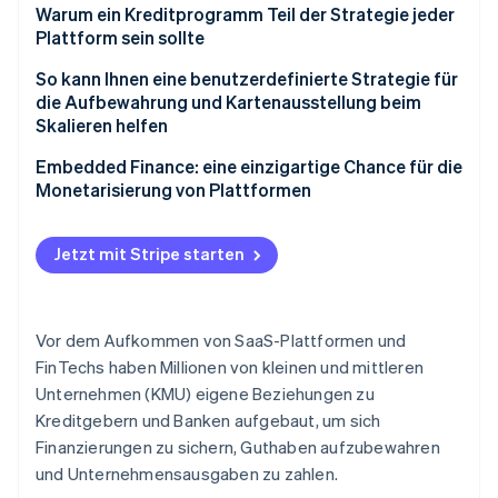
Betrugsprävention
Warum ein Kreditprogramm Teil der Strategie jeder
Ecosystem
Plattform sein sollte
Atlas
Start-up-Gründung
Partner
Die Chance
So kann Ihnen eine benutzerdefinierte Strategie für
Stripe App-Marktplatz
Climate
die Aufbewahrung und Kartenausstellung beim
CO₂-Entnahme
Die Strategie
Skalieren helfen
Embedded Finance gezielt in Ihre Produktstrategie
Embedded Finance: eine einzigartige Chance für die
integrieren
Monetarisierung von Plattformen
Wachsende Akzeptanz mit Ihrer
Stripe-Sessions 2026
Markteinführungsstrategie
Jetzt mit Stripe starten
Erfahren Sie, wie Stripe Lösungen für die Wirtschaft
Jetzt ansehen
Vor dem Aufkommen von SaaS-Plattformen und
FinTechs haben Millionen von kleinen und mittleren
Unternehmen (KMU) eigene Beziehungen zu
Kreditgebern und Banken aufgebaut, um sich
Finanzierungen zu sichern, Guthaben aufzubewahren
und Unternehmensausgaben zu zahlen.