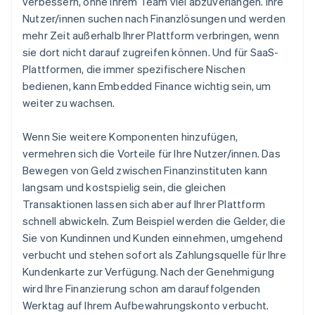
verbessern, ohne Ihrem Team viel abzuverlangen. Ihre
Festlandchina
Nutzer/innen suchen nach Finanzlösungen und werden
简体中文
English
mehr Zeit außerhalb Ihrer Plattform verbringen, wenn
Finnland
sie dort nicht darauf zugreifen können. Und für SaaS-
English
Svenska
Plattformen, die immer spezifischere Nischen
Frankreich
Français
English
bedienen, kann Embedded Finance wichtig sein, um
Gibraltar
weiter zu wachsen.
English
Griechenland
Wenn Sie weitere Komponenten hinzufügen,
English
vermehren sich die Vorteile für Ihre Nutzer/innen. Das
Indien
Bewegen von Geld zwischen Finanzinstituten kann
English
langsam und kostspielig sein, die gleichen
Irland
English
Transaktionen lassen sich aber auf Ihrer Plattform
Italien
schnell abwickeln. Zum Beispiel werden die Gelder, die
Italiano
English
Sie von Kundinnen und Kunden einnehmen, umgehend
Japan
verbucht und stehen sofort als Zahlungsquelle für Ihre
日本語
English
Kundenkarte zur Verfügung. Nach der Genehmigung
Kanada
English
Français
wird Ihre Finanzierung schon am darauffolgenden
Kroatien
Werktag auf Ihrem Aufbewahrungskonto verbucht.
English
Italiano