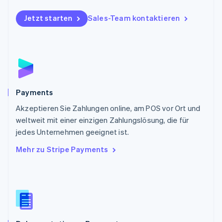
Polen
Jetzt starten
Sales-Team kontaktieren
English
Portugal
Português
English
Rumänien
English
Schweden
Svenska
English
Schweiz
Payments
Deutsch
Français
Italiano
English
Akzeptieren Sie Zahlungen online, am POS vor Ort und
Singapur
English
简体中文
weltweit mit einer einzigen Zahlungslösung, die für
Slowakei
jedes Unternehmen geeignet ist.
English
Mehr zu Stripe Payments
Slowenien
English
Italiano
Sonderverwaltungsregion Hongkong,
China
English
简体中文
Spanien
Español
English