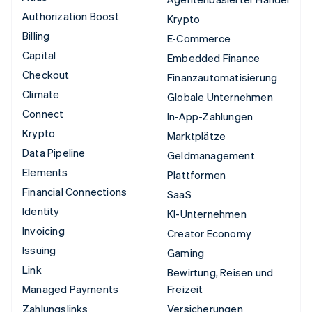
Authorization Boost
Krypto
Billing
E-Commerce
Capital
Embedded Finance
Checkout
Finanzautomatisierung
Climate
Globale Unternehmen
Connect
In-App-Zahlungen
Krypto
Marktplätze
Data Pipeline
Geldmanagement
Elements
Plattformen
Financial Connections
SaaS
Identity
KI-Unternehmen
Invoicing
Creator Economy
Issuing
Gaming
Link
Bewirtung, Reisen und
Managed Payments
Freizeit
Zahlungslinks
Versicherungen