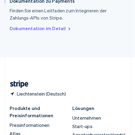
Dokumentation zu Payments
Thailand
ไทย
English
Finden Sie einen Leitfaden zum Integrieren der
Tschechische Republik
Zahlungs-APIs von Stripe.
English
Ungarn
Dokumentation im Detail
English
Vereinigte Arabische Emirate
English
Vereinigte Staaten
English
Español
简体中文
Vereinigtes Königreich
English
Zypern
English
Liechtenstein (Deutsch)
Produkte und
Lösungen
Preisinformationen
Unternehmen
Preisinformationen
Start-ups
Atlas
Agentenbasierter Handel