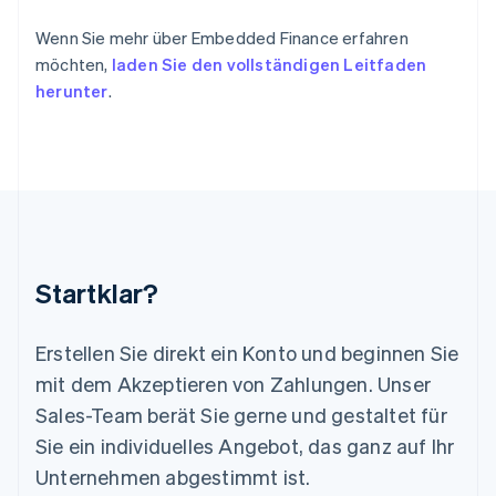
Lettland
Wenn Sie mehr über Embedded Finance erfahren
English
möchten,
laden Sie den vollständigen Leitfaden
Liechtenstein
Deutsch
English
herunter
.
Litauen
English
Luxemburg
Français
Deutsch
English
Malaysia
English
简体中文
Malta
English
Startklar?
Mexiko
Español
English
Neuseeland
Erstellen Sie direkt ein Konto und beginnen Sie
English
mit dem Akzeptieren von Zahlungen. Unser
Niederlande
Nederlands
English
Sales-Team berät Sie gerne und gestaltet für
Norwegen
Sie ein individuelles Angebot, das ganz auf Ihr
English
Österreich
Unternehmen abgestimmt ist.
Deutsch
English