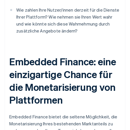
Wie zahlen Ihre Nutzer/innen derzeit für die Dienste
Ihrer Plattform? Wie nehmen sie Ihren Wert wahr
und wie könnte sich diese Wahrnehmung durch
zusätzliche Angebote ändern?
Australien
Embedded Finance: eine
English
Belgien
einzigartige Chance für
Nederlands
Français
Deutsch
English
Brasilien
die Monetarisierung von
Português
English
Bulgarien
English
Plattformen
Dänemark
English
Deutschland
Embedded Finance bietet die seltene Möglichkeit, die
Deutsch
English
Monetarisierung Ihres bestehenden Marktanteils zu
Estland
English