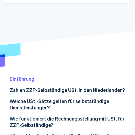
Betrugsprävention
Ecosystem
Atlas
Start-up-Gründung
Partner
Stripe App-Marktplatz
Climate
CO₂-Entnahme
Identity
Online-Identitätsprüfung
Einführung
Stripe-Sessions 2026
Erfahren Sie, wie Stripe Lösungen für die Wirts
Zahlen ZZP-Selbständige USt. in den Niederlanden?
Jetzt ansehen
Welche USt.-Sätze gelten für selbstständige
Dienstleistungen?
Wie funktioniert die Rechnungsstellung mit USt. für
ZZP-Selbständige?