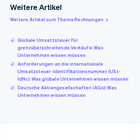
English
Weitere Artikel
Griechenland
English
Weitere Artikel zum Thema Rechnungen
Indien
English
Irland
Globale Umsatzsteuer für
English
grenzüberschreitende Verkäufe: Was
Italien
Unternehmen wissen müssen
Italiano
English
Japan
Anforderungen an die internationale
日本語
English
Umsatzsteuer-Identifikationsnummer (USt-
Kanada
IdNr.): Was globale Unternehmen wissen müssen
English
Français
Kroatien
Deutsche Aktiengesellschaften (AGs): Was
English
Italiano
Unternehmen wissen müssen
Lettland
English
Liechtenstein
Deutsch
English
Litauen
English
Luxemburg