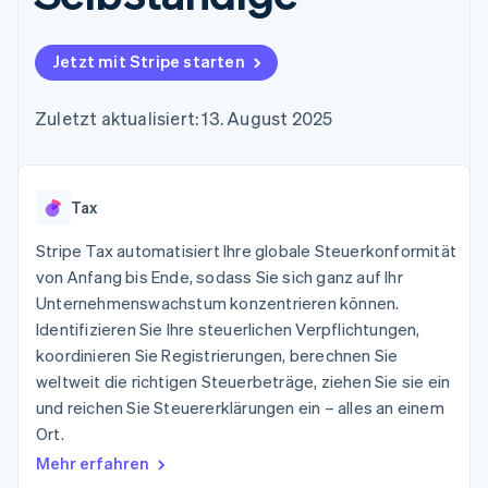
Data Pipeline
Geldmanagement
Marktplatz auf
Zugriff auf mehr als
Datensynchronisierung
Produkt-Roadmap
Plattformen
Grundlagen der
125
Stripe Sessions
SaaS
Abonnementverwaltung
Jetzt mit Stripe starten
Terminal
Karriere
Zahlungen vor Ort
Newsroom
So setzen Sie
Authorization
Stripe Press
nutzungsbasierte
Zuletzt aktualisiert: 13. August 2025
Boost
Abrechnung um
Nach Branche
Optimierung der
Stablecoin-gestützte
Autorisierungsraten
Karten ausgeben: So
Link
KI-Unternehmen
Kontakt
geht´s
Beschleunigter
Tax
Creator Economy
Bereitstellung und
Bezahlvorgang
Gaming
Verwaltung von
Sales-Team
Financial
Bewirtung, Reisen und
Stripe Tax automatisiert Ihre globale Steuerkonformität
Diensten mit Agenten
kontaktieren
Connections
Freizeit
Partner werden
von Anfang bis Ende, sodass Sie sich ganz auf Ihr
Verbundene
Versicherungen
Unternehmenswachstum konzentrieren können.
Medien und
Finanzdaten
Unterhaltung
Identifizieren Sie Ihre steuerlichen Verpflichtungen,
Ressourcen
Gemeinnützige
koordinieren Sie Registrierungen, berechnen Sie
Organisationen
weltweit die richtigen Steuerbeträge, ziehen Sie sie ein
Fachdienstleistungen
App-Integrationen
Mehr
Öffentlicher Sektor
Code-Beispiele
und reichen Sie Steuererklärungen ein – alles an einem
Product roadmap
Einzelhandel
Entwickler-Blog
Ort.
Ausblick
API-Status
Mehr erfahren
Radar