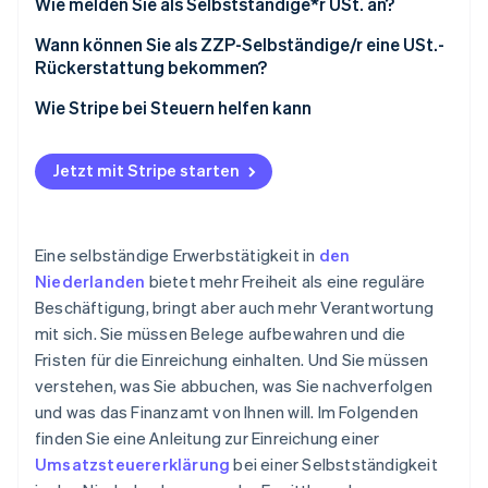
Wie melden Sie als Selbstständige*r USt. an?
Ihre Aufzeichnungen auf dem neuesten Stand
Wann können Sie als ZZP-Selbständige/r eine USt.-
Rückerstattung bekommen?
Anmeldung im Steuerportal
Sie haben mehr ausgegeben, als Sie verdient haben
Wie Stripe bei Steuern helfen kann
Ausfüllen der USt.-Anmeldung
Sie arbeiten hauptsächlich für Nicht-EU-Kundinnen
Steuerschuld bezahlen
und Kunden
Jetzt mit Stripe starten
Aufbewahrung Ihrer Sicherungskopien
Sie erstatten Rechnungen
USt.-Anmeldung für Verkäufe in EU-Länder
Sie verkaufen zum ermäßigten Steuersatz, kaufen
Eine selbständige Erwerbstätigkeit in
den
aber zum Regelsatz
Niederlanden
bietet mehr Freiheit als eine reguläre
Beschäftigung, bringt aber auch mehr Verantwortung
mit sich. Sie müssen Belege aufbewahren und die
Fristen für die Einreichung einhalten. Und Sie müssen
verstehen, was Sie abbuchen, was Sie nachverfolgen
und was das Finanzamt von Ihnen will. Im Folgenden
finden Sie eine Anleitung zur Einreichung einer
Umsatzsteuererklärung
bei einer Selbstständigkeit