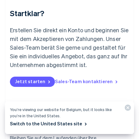
Français
Deutsch
English
Malaysia
Startklar?
English
简体中文
Malta
English
Erstellen Sie direkt ein Konto und beginnen Sie
Mexiko
mit dem Akzeptieren von Zahlungen. Unser
Español
English
Sales-Team berät Sie gerne und gestaltet für
Neuseeland
Sie ein individuelles Angebot, das ganz auf Ihr
English
Niederlande
Unternehmen abgestimmt ist.
Nederlands
English
Norwegen
English
Jetzt starten
Sales-Team kontaktieren
Österreich
Deutsch
English
Polen
English
You’re viewing our website for Belgium, but it looks like
Portugal
you’re in the United States.
Português
English
Rumänien
Switch to the United States site
Tax
English
Schweden
Bleiben Sie auf dem Laufenden über Ihre