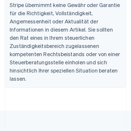
Stripe übernimmt keine Gewähr oder Garantie
Australien
für die Richtigkeit, Vollständigkeit,
English
Angemessenheit oder Aktualität der
Belgien
Informationen in diesem Artikel. Sie sollten
Nederlands
Français
Deutsch
English
Brasilien
den Rat eines in Ihrem steuerlichen
Português
English
Zuständigkeitsbereich zugelassenen
Bulgarien
English
kompetenten Rechtsbeistands oder von einer
Dänemark
Steuerberatungsstelle einholen und sich
English
Deutschland
hinsichtlich Ihrer speziellen Situation beraten
Deutsch
English
lassen.
Estland
English
Festlandchina
简体中文
English
Finnland
English
Svenska
Frankreich
Français
English
Gibraltar