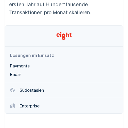
Betrugsprävention
ersten Jahr auf Hunderttausende
Ecosystem
Atlas
Transaktionen pro Monat skalieren.
Start-up-Gründung
Partner
Stripe App-Marktplatz
Climate
CO₂-Entnahme
Identity
Online-Identitätsprüfung
Lösungen im Einsatz
Payments
Radar
Stripe-Sessions 2026
Erfahren Sie, wie Stripe Lösungen für die Wirts
Jetzt ansehen
Südostasien
Enterprise