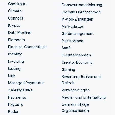
Checkout
Finanzautomatisierung
Climate
Globale Unternehmen
Connect
In-App-Zahlungen
Krypto
Marktplätze
Data Pipeline
Geldmanagement
Elements
Plattformen
Financial Connections
SaaS
Identity
KI-Unternehmen
Invoicing
Creator Economy
Issuing
Gaming
Link
Bewirtung, Reisen und
Managed Payments
Freizeit
Zahlungslinks
Versicherungen
Payments
Medien und Unterhaltung
Payouts
Gemeinnützige
Organisationen
Radar