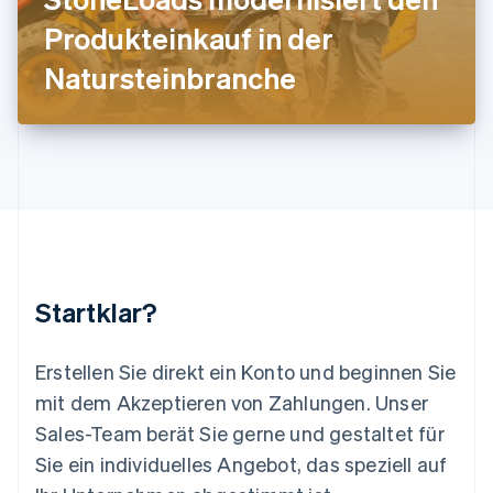
Litauen
Produkteinkauf in der
English
Luxemburg
Natursteinbranche
Français
Deutsch
English
Malaysia
English
简体中文
Malta
English
Mexiko
Español
English
Neuseeland
English
Niederlande
Nederlands
English
Startklar?
Norwegen
English
Österreich
Erstellen Sie direkt ein Konto und beginnen Sie
Deutsch
English
mit dem Akzeptieren von Zahlungen. Unser
Polen
Sales-Team berät Sie gerne und gestaltet für
English
Portugal
Sie ein individuelles Angebot, das speziell auf
Português
English