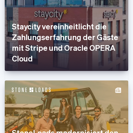
Frankreich
Français
English
Gibraltar
English
Staycity vereinheitlicht die
Griechenland
English
Zahlungserfahrung der Gäste
Indien
mit Stripe und Oracle OPERA
English
Irland
Cloud
English
Italien
Italiano
English
Japan
日本語
English
Kanada
English
Français
Kroatien
English
Italiano
Lettland
English
Liechtenstein
Deutsch
English
StoneLoads modernisiert den