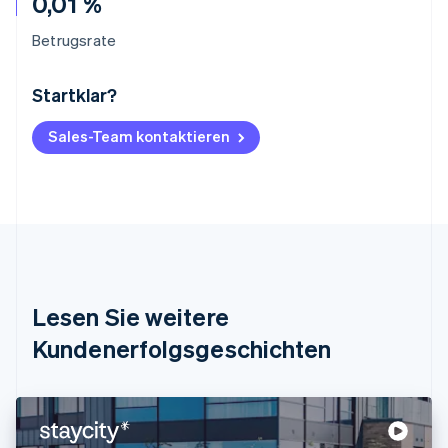
0,01 %
Betrugsrate
Startklar?
Australien
English
Belgien
Sales-Team kontaktieren
Nederlands
Français
Deutsch
English
Brasilien
Português
English
Bulgarien
English
Dänemark
English
Deutschland
Lesen Sie weitere
Deutsch
English
Estland
Kundenerfolgsgeschichten
English
Festlandchina
简体中文
English
Finnland
English
Svenska