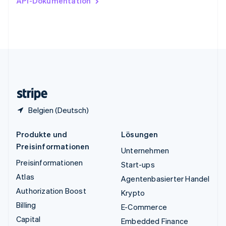
API-Dokumentation
English
Vereinigte Arabische Emirate
English
Vereinigte Staaten
English
Español
简体中文
Vereinigtes Königreich
English
Zypern
English
Belgien (Deutsch)
Produkte und
Lösungen
Preisinformationen
Unternehmen
Preisinformationen
Start-ups
Atlas
Agentenbasierter Handel
Authorization Boost
Krypto
Billing
E-Commerce
Capital
Embedded Finance