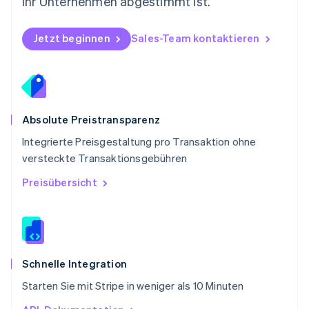
Ihr Unternehmen abgestimmt ist.
Rumänien
English
Schweden
Jetzt beginnen
Sales-Team kontaktieren
Svenska
English
Schweiz
Deutsch
Français
Italiano
English
Singapur
English
简体中文
Slowakei
Absolute Preistransparenz
English
Integrierte Preisgestaltung pro Transaktion ohne
Slowenien
versteckte Transaktionsgebühren
English
Italiano
Sonderverwaltungsregion Hongkong,
Preisübersicht
China
English
简体中文
Spanien
Español
English
Thailand
ไทย
English
Schnelle Integration
Tschechische Republik
Starten Sie mit Stripe in weniger als 10 Minuten
English
Ungarn