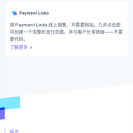
支付成功率优
Stripe Sigma
产品路线图
SaaS
化
自定义报告
Sessions 年度大会
Link
Data Pipeline
Payment Links
招聘
加速结账
数据同步
资讯中心
资源
用 Payment Links 线上销售，不需要网站。几步点击即
Stripe Press
按行业
可创建一个完整的支付页面，并与客户分享链接——不需
应用集成
要代码。
AI 企业
代码示例
更多
创作者经济
开发者博客
联系
了解更多
Product roadmap
游戏
API 状态
了解未来规划
酒店、旅游与休闲
联系销售
保险
Radar
成为合作伙伴
媒体与娱乐
欺诈防范
非营利组织
Atlas
专业服务
初创企业注册
公共部门
零售
Climate
碳移除
生态系统
合作伙伴
Stripe App Marketplace
Stripe Sessions 2026
导言