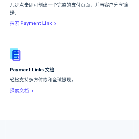
ไทย
English
几步点击即可创建一个完整的支付页面，并与客户分享链
希腊
接。
English
探索 Payment Link
西班牙
Español
English
新加坡
English
简体中文
新西兰
English
匈牙利
English
Payment Links 文档
意大利
轻松支持多方付款和全球提现。
Italiano
English
印度
探索文档
English
英国
English
直布罗陀
English
中国内地
简体中文
English
中国香港特别行政区