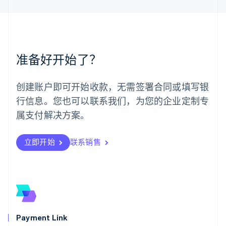
English
简体中文
美国
English
Español
简体中文
墨西哥
Español
English
准备好开始了？
挪威
English
葡萄牙
创建账户即可开始收款，无需签署合同或填写银
Português
English
行信息。您也可以联系我们，为您的企业定制专
日本
日本語
English
属支付解决方案。
瑞典
Svenska
English
瑞士
立即开始
联系销售
Deutsch
Français
Italiano
English
塞浦路斯
English
斯洛伐克
English
斯洛文尼亚
English
Italiano
Payment Link
泰国