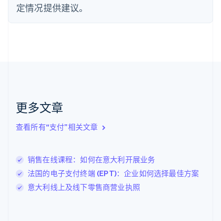
芬兰
定情况提供建议。
English
Svenska
荷兰
Nederlands
English
加拿大
English
Français
捷克
English
克罗地亚
English
Italiano
拉脱维亚
更多文章
English
立陶宛
查看所有“支付”相关文章
English
列支敦士登
Deutsch
English
卢森堡
销售在线课程：如何在意大利开展业务
Français
Deutsch
English
法国的电子支付终端 (EPT)：企业如何选择最佳方案
罗马尼亚
意大利线上及线下零售商营业执照
English
马尔他
English
马来西亚