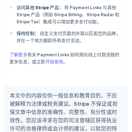
爱尔兰
English
访问其他 Stripe 产品：
将 Payment Links 与其他
爱沙尼亚
Stripe 产品（例如 Stripe Billing、Stripe Radar 和
English
Stripe Tax）集成可以增加更多支付功能。
奥地利
Deutsch
English
保持控制：
自定义支付页面的外观以匹配您的品牌，
澳大利亚
并在一个地方跟踪所有支付活动。
English
巴西
Português
English
了解更多
有关 Payment Links 如何简化线上付款流程的
保加利亚
更多信息，或立即
开始使用
。
English
比利时
Nederlands
Français
Deutsch
English
波兰
English
丹麦
本文中的内容仅供一般信息和教育目的，不应
English
被解释为法律或税务建议。Stripe 不保证或担
德国
保文章中信息的准确性、完整性、充分性或时
Deutsch
English
法国
效性。您应该寻求在您的司法管辖区获得执业
Français
English
许可的合格律师或会计师的建议，以就您的特