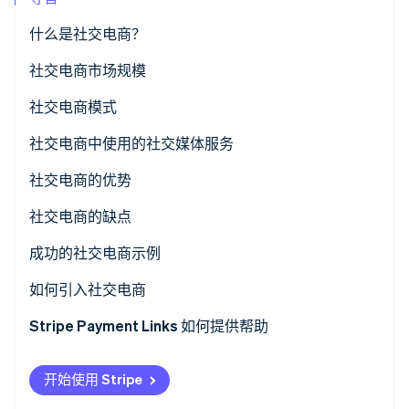
了解 Stripe 如何为 AI 构建经济基础设施。
立即观看
什么是社交电商？
与电商的区别
社交电商市场规模
社交电商模式
社交媒体模式
社交电商中使用的社交媒体服务
Instagram
推荐模式
社交电商的优势
TikTok
C2C 模式
实现低成本销售
社交电商的缺点
Facebook
KOL 模式
无电商网站也可开展业务
频繁更新
成功的社交电商示例
LINE
直播带货模式
简化购买流程，降低购物车弃置率
吸引关注和被发现的难度
NITORI（宜得利家居）
如何引入社交电商
外部支付方式
Mitsui Shopping Park（三井购物公园）
Stripe Payment Links 如何提供帮助
UNIQLO（优衣库）
开始使用 Stripe