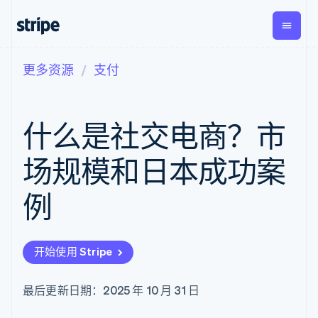
更多资源
支付
按企业阶段
文档
学习
支付
营收
资金管
平台
理
易市
大型企业
Stripe 文档
博客
Payments
Billing
初创企业
API 参考文档
客户案例
什么是社交电商？市
在线支付
经常性收入
Global
Conn
库与 SDK
指南
Payment links
Metronome
Payouts
Stripe Apps
按用量计费
平台
场规模和日本成功案
无代码支付
Subscriptions
向第三
按应用场景
Checkout
方打款
支持
预构建支付界
订阅管理
例
指南
智能体商务
面
Invoicing
加密货币
获取支持
一次性或定期
Elements
电子商务
接受线上付款
托管支持方案
灵活的 UI 组件
账单
嵌入式金融
实施预置结账流程
专业服务
Payment
Tax
开始使用 Stripe
财务自动化
构建平台或交易市场
methods
销售税和增值
全球化企业
管理订阅
接入 125+ 种支
税自动化
应用内支付
提供按用量计费
付方式
Revenue
最后更新日期：2025 年 10 月 31 日
交易市场
发行稳定币支持的支付卡
Authorization
Recognition
公司
资金管理
通过智能体配置和管理服
Boost
会计自动化
平台
务