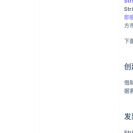
Str
St
即服
方
下
创
借助
据
发
St