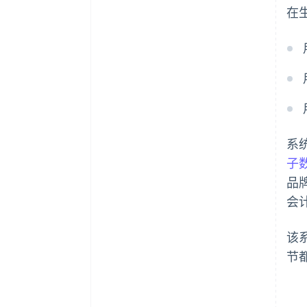
在
系
子数
品
会
该
节