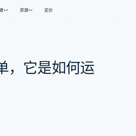
者
资源
定价
景
指南
按行业
公司
资金管理
平台和交易市
商务
持
接受线上付款
AI 企业
产品路线图
Global Payouts
Connect
币
持方案
实施预置结账流程
创作者经济
Sessions 年度大会
向第三方打款
平台支付
务
务
构建平台或交易市场
游戏
招聘
单，它是如何运
金融
管理订阅
酒店、旅游与休闲
资讯中心
动化
提供按用量计费
保险
Stripe Press
企业
发行稳定币支持的支付卡
媒体与娱乐
支付
通过智能体配置和管理服务
非营利组织
场
专业服务
理
公共部门
零售
化
on