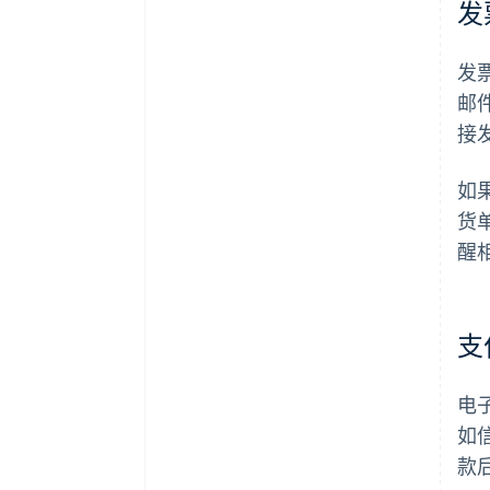
发
发
邮
接发
如
货
醒
支
电
如
款