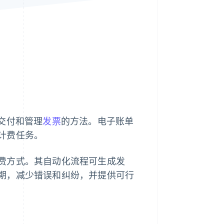
Stripe Sessions 2026
了解 Stripe 如何为 AI 构
建经济基础设施。
立即观看
、交付和管理
发票
的方法。电子账单
计费任务。
费方式。其自动化流程可生成发
期，减少错误和纠纷，并提供可行