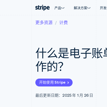
产品
解决方案
开发
更多资源
计费
按企业阶段
文档
学习
按应用场
支持
支付
营收
大型企业
Stripe 文档
博客
智能体
获取支
Payments
Billing
初创企业
API 参考文档
客户案例
加密货
托管支
在线支付
经常性收入
库与 SDK
指南
电子商
专业服
Payment links
Metronome
Stripe Apps
什么是电子账
嵌入式
无代码支付
按用量计费
财务自
Checkout
Subscriptions
全球化
预构建支付界面
订阅管理
应用内
作的？
Elements
Invoicing
交易市
灵活的 UI 组件
一次性或定期账单
资金管
Payment methods
Tax
平台
接入 125+ 种支付方式
销售税和增值税自动
SaaS
Authorization Boost
Revenue Recogniti
开始使用 Stripe
支付成功率优化
会计自动化
Link
Stripe Sigma
加速结账
自定义报告
最后更新日期：2025 年 1 月 26 日
Data Pipeline
数据同步