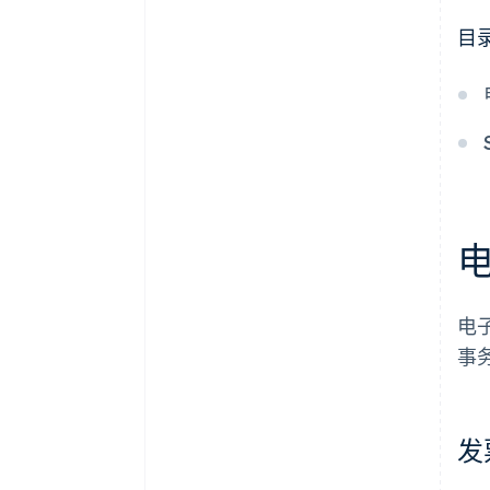
经常性计费和订阅
目
自动化与工作流程
跟踪和报告
安全性与合规性
集成与定制
可扩展性
电
事
发