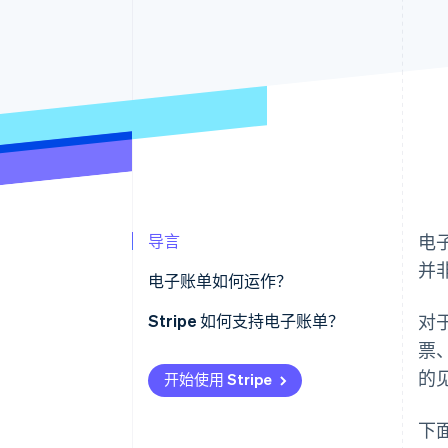
导言
电
并
电子账单如何运作？
发票生成
Stripe 如何支持电子账单？
对
票
发票交付
创建发票
的
开始使用 Stripe
支付处理
发票交付
下
跟踪和跟进
支付方式