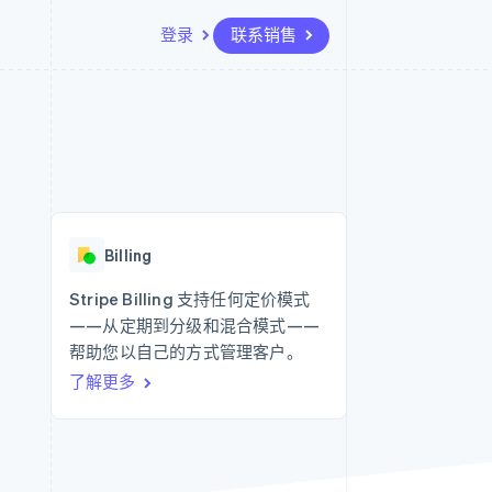
登录
联系销售
资源
生态系统
联系
场
更多
应用集成
合作伙伴
联系销售
Product roadmap
代码示例
Stripe App Marketplace
成为合作伙伴
了解未来规划
开发者博客
API 状态
Radar
欺诈防范
Billing
Atlas
初创企业注册
Stripe Billing 支持任何定价模式
——从定期到分级和混合模式——
Climate
碳移除
帮助您以自己的方式管理客户。
了解更多