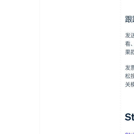
跟
发
看
果
发
松
关
S