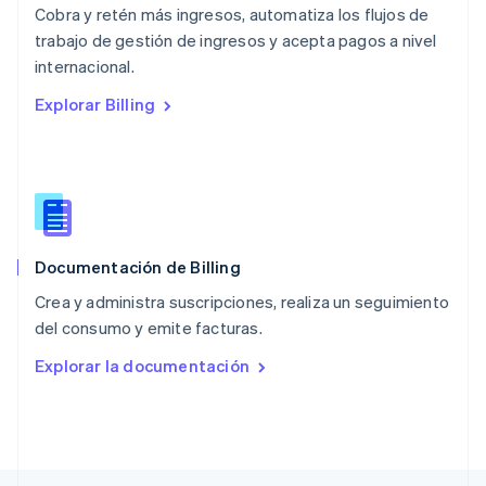
Cobra y retén más ingresos, automatiza los flujos de
English
trabajo de gestión de ingresos y acepta pagos a nivel
Nueva Zelandia
English
internacional.
Países Bajos
Explorar Billing
Nederlands
English
Polonia
English
Portugal
Português
English
RAE de Hong Kong, China
English
简体中文
Documentación de Billing
Reino Unido
English
Crea y administra suscripciones, realiza un seguimiento
República Checa
del consumo y emite facturas.
English
Rumania
Explorar la documentación
English
Singapur
English
简体中文
Suecia
Svenska
English
Suiza