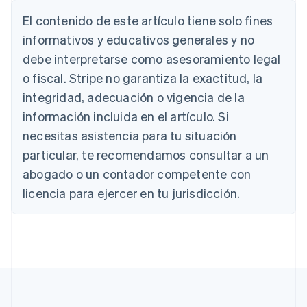
Alemania
El contenido de este artículo tiene solo fines
Deutsch
English
Australia
informativos y educativos generales y no
English
debe interpretarse como asesoramiento legal
Austria
Deutsch
English
o fiscal. Stripe no garantiza la exactitud, la
Bélgica
integridad, adecuación o vigencia de la
Nederlands
Français
Deutsch
English
Brasil
información incluida en el artículo. Si
Português
English
necesitas asistencia para tu situación
Bulgaria
particular, te recomendamos consultar a un
English
Canadá
abogado o un contador competente con
English
Français
licencia para ejercer en tu jurisdicción.
China continental
简体中文
English
Chipre
English
Croacia
English
Italiano
Dinamarca
English
Emiratos Árabes Unidos