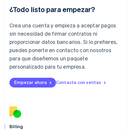
English
¿Todo listo para empezar?
Irlanda
English
Crea una cuenta y empieza a aceptar pagos
Italia
Italiano
English
sin necesidad de firmar contratos ni
Japón
proporcionar datos bancarios. Si lo prefieres,
日本語
English
Letonia
puedes ponerte en contacto con nosotros
English
para que diseñemos un paquete
Liechtenstein
personalizado para tu empresa.
Deutsch
English
Lituania
English
Empezar ahora
Contacta con ventas
Luxemburgo
Français
Deutsch
English
Malasia
English
简体中文
Malta
English
México
Español
English
Billing
Noruega