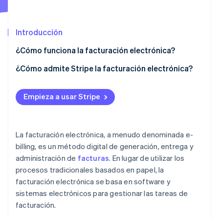
Introducción
Ecosistema
Sesiones de Stripe 2026
¿Cómo funciona la facturación electrónica?
Socios
Descubre cómo Stripe construye la infraestructura económi
Stripe App Marketplace
Mirar ahora
Generación de facturas
¿Cómo admite Stripe la facturación electrónica?
Envío de facturas
Creación de facturas
Empieza a usar Stripe
Procesamiento de pagos
Envío de facturas
Monitoreo y seguimiento
Opciones de pago
La facturación electrónica, a menudo denominada e-
Facturación recurrente y suscripciones
billing, es un método digital de generación, entrega y
administración de
facturas
. En lugar de utilizar los
Automatización y flujos de trabajo
procesos tradicionales basados en papel, la
Seguimiento e informes
facturación electrónica se basa en software y
sistemas electrónicos para gestionar las tareas de
Seguridad y cumplimiento
facturación.
Integración y personalización