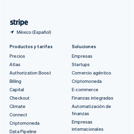
Deutsch
Français
Italiano
English
Tailandia
ไทย
English
México (Español)
Productos y tarifas
Soluciones
Precios
Empresas
Atlas
Startups
Authorization Boost
Comercio agéntico
Billing
Criptomoneda
Capital
E-commerce
Checkout
Finanzas integradas
Climate
Automatización de
finanzas
Connect
Empresas
Criptomoneda
internacionales
Data Pipeline