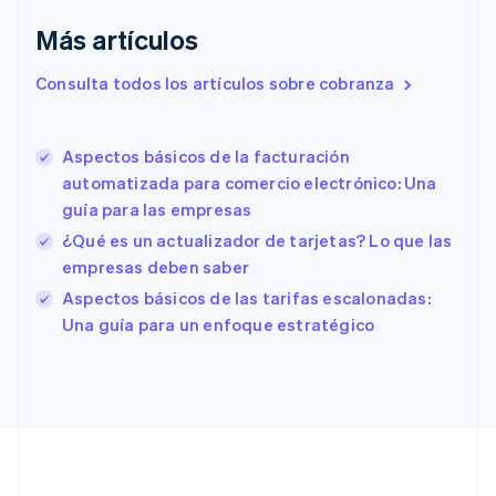
English
Más artículos
Eslovaquia
English
Consulta todos los artículos sobre cobranza
Eslovenia
English
Italiano
España
Aspectos básicos de la facturación
Español
English
automatizada para comercio electrónico: Una
Estados Unidos
English
Español
简体中文
guía para las empresas
Estonia
¿Qué es un actualizador de tarjetas? Lo que las
English
empresas deben saber
Finlandia
English
Svenska
Aspectos básicos de las tarifas escalonadas:
Francia
Una guía para un enfoque estratégico
Français
English
Gibraltar
English
Grecia
English
Hungría
English
India