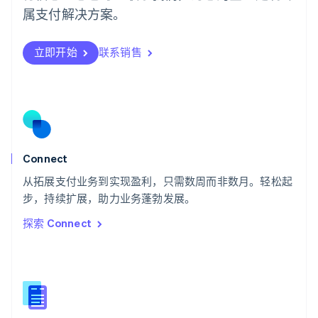
日本語
English
属支付解决方案。
瑞典
Svenska
English
瑞士
立即开始
联系销售
Deutsch
Français
Italiano
English
塞浦路斯
English
斯洛伐克
English
斯洛文尼亚
English
Italiano
Connect
泰国
ไทย
English
从拓展支付业务到实现盈利，只需数周而非数月。轻松起
希腊
步，持续扩展，助力业务蓬勃发展。
English
探索 Connect
西班牙
Español
English
新加坡
English
简体中文
新西兰
English
匈牙利