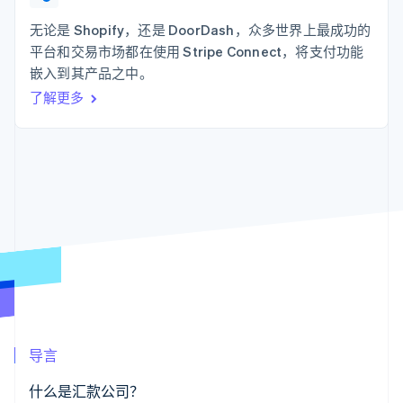
化
Stripe Sigma
产品路线图
SaaS
自定义报告
Link
Sessions 年度大会
无论是 Shopify，还是 DoorDash，众多世界上最成功的
加速结账
Data Pipeline
招聘
平台和交易市场都在使用 Stripe Connect，将支付功能
数据同步
资讯中心
资源
嵌入到其产品之中。
Stripe Press
按行业
了解更多
应用集成
AI 企业
代码示例
更多
创作者经济
开发者博客
联系
Product roadmap
游戏
API 状态
了解未来规划
酒店、旅游与休闲
联系销售
保险
Radar
成为合作伙伴
媒体与娱乐
欺诈防范
非营利组织
Atlas
专业服务
初创企业注册
公共部门
零售
Climate
碳移除
生态系统
导言
合作伙伴
Stripe App Marketplace
什么是汇款公司？
Stripe Sessions 2026