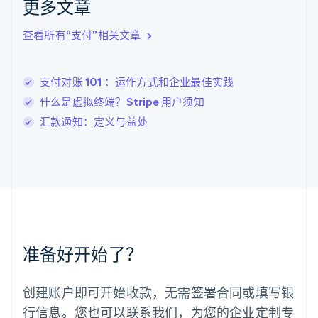
更多文章
English
立陶宛
查看所有“支付”相关文章
English
列支敦士登
Deutsch
English
卢森堡
支付对账 101 ：运作方式和企业最佳实践
Français
Deutsch
English
什么是虚拟终端？Stripe 用户须知
罗马尼亚
汇款通知：定义与益处
English
马尔他
English
马来西亚
English
简体中文
美国
English
Español
简体中文
墨西哥
Español
English
准备好开始了？
挪威
English
葡萄牙
创建账户即可开始收款，无需签署合同或填写银
Português
English
行信息。您也可以联系我们，为您的企业定制专
日本