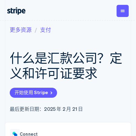
更多资源
支付
按企业阶段
文档
学习
支付
营收
资金管
平台
理
易市
大型企业
Stripe 文档
博客
Payments
Billing
初创企业
API 参考文档
客户案例
什么是汇款公司？定
在线支付
经常性收入
Global
Conn
库与 SDK
指南
Payment links
Metronome
Payouts
Stripe Apps
按用量计费
平台
义和许可证要求
无代码支付
Subscriptions
向第三
按应用场景
Checkout
方打款
支持
预构建支付界
订阅管理
指南
智能体商务
面
Invoicing
加密货币
获取支持
一次性或定期
Elements
开始使用 Stripe
电子商务
接受线上付款
托管支持方案
灵活的 UI 组件
账单
嵌入式金融
实施预置结账流程
专业服务
支付方式
Tax
财务自动化
构建平台或交易市场
最后更新日期：2025 年 2 月 21 日
支持 125 种以
销售税和增值
全球化企业
管理订阅
上
税自动化
应用内支付
提供按用量计费
Authorization
Revenue
交易市场
发行稳定币支持的支付卡
Boost
Recognition
公司
资金管理
通过智能体配置和管理服
支付成功率优
会计自动化
Connect
平台
务