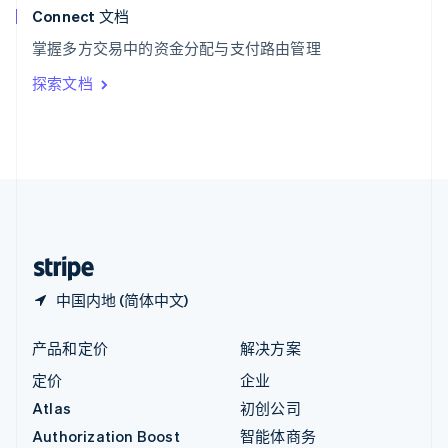
English
Connect 文档
意大利
掌握多方交易中的资金分配与支付路由管理
Italiano
English
印度
探索文档
English
英国
English
直布罗陀
English
中国内地
简体中文
English
中国香港特别行政区
English
简体中文
中国内地 (简体中文)
产品和定价
解决方案
定价
企业
Atlas
初创公司
Authorization Boost
智能体商务