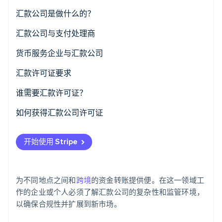
了解 Stripe 如何为 AI 构建经济基础设施。
汇款公司是做什么的？
立即观看
汇款公司与支付处理商
货币服务企业与汇款公司
服务范围
汇款许可证要求
监管要求
谁需要汇款许可证？
如何获得汇款公司许可证
开始使用 Stripe
为不同地点之间和
跨境
的资金转账提供便。在这一领域工
作的企业或个人必须了解汇款公司的复杂性和监管环境，
以确保合规性并扩展到新市场。