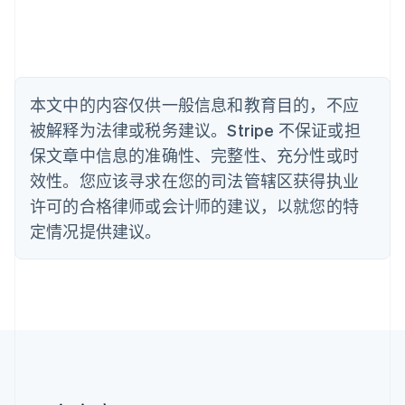
English
比利时
Nederlands
Français
Deutsch
English
波兰
English
丹麦
本文中的内容仅供一般信息和教育目的，不应
English
被解释为法律或税务建议。Stripe 不保证或担
德国
保文章中信息的准确性、完整性、充分性或时
Deutsch
English
法国
效性。您应该寻求在您的司法管辖区获得执业
Français
English
许可的合格律师或会计师的建议，以就您的特
芬兰
定情况提供建议。
English
Svenska
荷兰
Nederlands
English
加拿大
English
Français
捷克
English
克罗地亚
English
Italiano
拉脱维亚