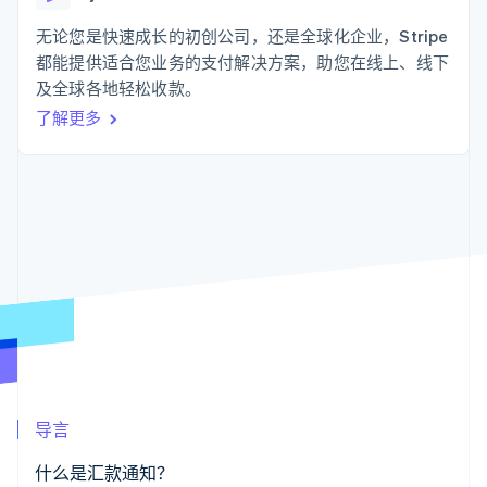
化
Stripe Sigma
产品路线图
SaaS
自定义报告
Link
Sessions 年度大会
无论您是快速成长的初创公司，还是全球化企业，Stripe
加速结账
Data Pipeline
招聘
都能提供适合您业务的支付解决方案，助您在线上、线下
数据同步
资讯中心
资源
及全球各地轻松收款。
Stripe Press
按行业
了解更多
应用集成
AI 企业
代码示例
更多
创作者经济
开发者博客
联系
Product roadmap
游戏
API 状态
了解未来规划
酒店、旅游与休闲
联系销售
保险
Radar
成为合作伙伴
媒体与娱乐
欺诈防范
非营利组织
Atlas
专业服务
初创企业注册
公共部门
零售
Climate
碳移除
生态系统
导言
合作伙伴
Stripe App Marketplace
什么是汇款通知？
Stripe Sessions 2026