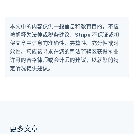
比利时
Nederlands
Français
Deutsch
English
波兰
English
丹麦
本文中的内容仅供一般信息和教育目的，不应
English
被解释为法律或税务建议。Stripe 不保证或担
德国
保文章中信息的准确性、完整性、充分性或时
Deutsch
English
法国
效性。您应该寻求在您的司法管辖区获得执业
Français
English
许可的合格律师或会计师的建议，以就您的特
芬兰
定情况提供建议。
English
Svenska
荷兰
Nederlands
English
加拿大
English
Français
捷克
English
克罗地亚
English
Italiano
拉脱维亚
更多文章
English