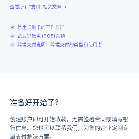
立陶宛
查看所有“支付”相关文章
English
列支敦士登
Deutsch
English
卢森堡
信用卡刷卡的工作原理
Français
Deutsch
English
企业销售点 (POS) 系统
罗马尼亚
跨境支付说明：跨境支付的类型和使用者
English
马尔他
English
马来西亚
English
简体中文
美国
English
Español
简体中文
墨西哥
Español
English
准备好开始了？
挪威
English
葡萄牙
创建账户即可开始收款，无需签署合同或填写银
Português
English
行信息。您也可以联系我们，为您的企业定制专
日本
日本語
English
属支付解决方案。