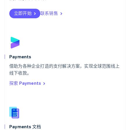
瑞典
Svenska
English
瑞士
立即开始
联系销售
Deutsch
Français
Italiano
English
塞浦路斯
English
斯洛伐克
English
斯洛文尼亚
English
Italiano
Payments
泰国
ไทย
English
借助为各种企业打造的支付解决方案，实现全球范围线上
希腊
线下收款。
English
探索 Payments
西班牙
Español
English
新加坡
English
简体中文
新西兰
English
匈牙利
English
Payments 文档