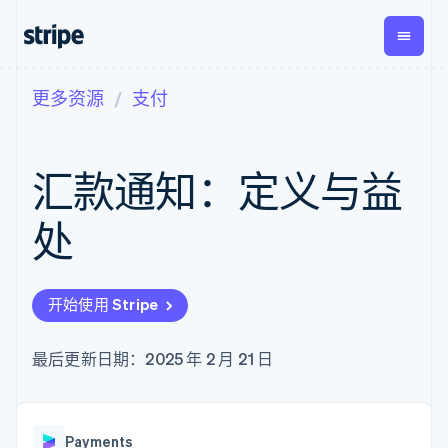
更多资源
支付
按企业阶段
文档
学习
支付
营收
资金管
平台
理
易市
大型企业
Stripe 文档
博客
Payments
Billing
初创企业
API 参考文档
客户案例
汇款通知：定义与益
在线支付
经常性收入
Global
Conn
库与 SDK
指南
Payment links
Metronome
Payouts
Stripe Apps
按用量计费
平台
处
无代码支付
Subscriptions
向第三
按应用场景
Checkout
方打款
支持
预构建支付界
订阅管理
指南
智能体商务
面
Invoicing
加密货币
获取支持
一次性或定期
Elements
开始使用 Stripe
电子商务
接受线上付款
托管支持方案
灵活的 UI 组件
账单
嵌入式金融
实施预置结账流程
专业服务
支付方式
Tax
财务自动化
构建平台或交易市场
最后更新日期：2025 年 2 月 21 日
支持 125 种以
销售税和增值
全球化企业
管理订阅
上
税自动化
应用内支付
提供按用量计费
Authorization
Revenue
交易市场
发行稳定币支持的支付卡
Boost
Recognition
公司
资金管理
通过智能体配置和管理服
支付成功率优
会计自动化
Payments
平台
务