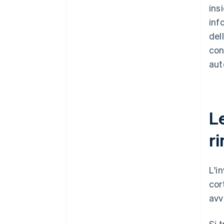
ins
inf
del
con
aut
Le
r
L'i
cor
avv
Si 