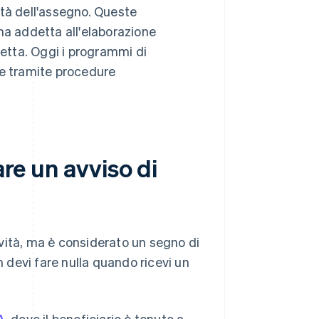
ità dell'assegno. Queste
na addetta all'elaborazione
retta. Oggi i programmi di
e tramite procedure
are un avviso di
tività, ma è considerato un segno di
n devi fare nulla quando ricevi un
A
, dove il beneficiario è tenuto a