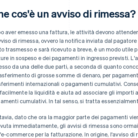
he cos'è un avviso di rimessa?
o aver emesso una fattura, le attività devono attender
vviso di rimessa, ovvero la notifica inviata dal pagator
to trasmesso e sarà ricevuto a breve, è un modo utile 
ture in sospeso e dei pagamenti in ingresso previsti. L'
sso da una delle due parti, a seconda di quanto concor
trasferimento di grosse somme di denaro, per pagament
sferimenti internazionali o pagamenti cumulativi. Consen
 facilmente la liquidità e aiuta ad associare gli importi a
amenti cumulativi. In tal senso, si tratta essenzialment
tavia, dato che ora la maggior parte dei pagamenti vien
evuta immediatamente, gli avvisi di rimessa sono ormai r
l'e-commerce per la fatturazione. In origine, l'avviso di