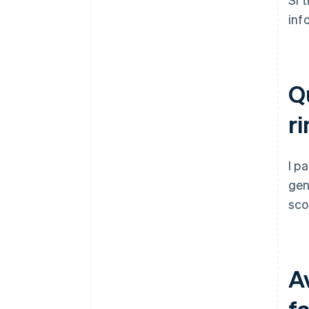
inf
Q
r
I p
gen
sco
Av
fa