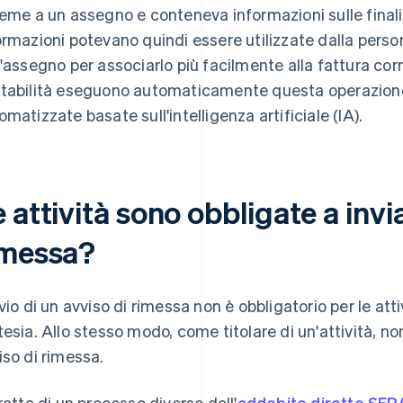
ieme a un assegno e conteneva informazioni sulle final
ormazioni potevano quindi essere utilizzate dalla perso
l'assegno per associarlo più facilmente alla fattura cor
tabilità eseguono automaticamente questa operazion
omatizzate basate sull'intelligenza artificiale (IA).
 attività sono obbligate a invi
imessa?
nvio di un avviso di rimessa non è obbligatorio per le at
tesia. Allo stesso modo, come titolare di un'attività, no
iso di rimessa.
tratta di un processo diverso dall'
addebito diretto SEP