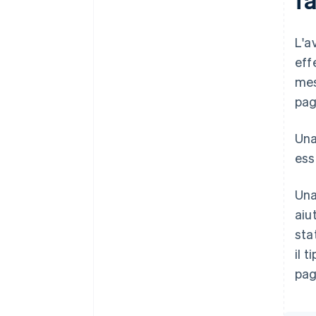
L'a
eff
mes
pag
Una
ess
Una
aiu
sta
il 
pag