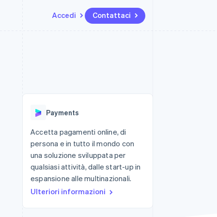
Accedi
Contattaci
Risorse
Ecosistema
Recapiti
me e marketplace
Altro
Integrazioni app
Partner
Contattaci
Product roadmap
ns
Esempi di codice
Stripe App Marketplace
Diventa nostro partner
Scopri cosa ti aspetta
 piattaforme
Blog per sviluppatori
 platforms
ibero
Stato dell'API
Radar
ari integrati
Prevenzione delle frodi
Payments
 fisiche
Atlas
Costituzione di start-up
Accetta pagamenti online, di
persona e in tutto il mondo con
Climate
Rimozione del carbonio
una soluzione sviluppata per
qualsiasi attività, dalle start-up in
Identity
Verifica online dell'identità
espansione alle multinazionali.
Ulteriori informazioni