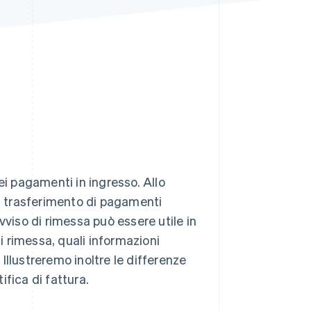
Stripe Sessions 2026
Scopri come Stripe sta
costruendo
l'infrastruttura
economica per l'IA.
Guarda ora
ei pagamenti in ingresso. Allo
il trasferimento di pagamenti
vviso di rimessa può essere utile in
di rimessa, quali informazioni
 Illustreremo inoltre le differenze
fica di fattura.