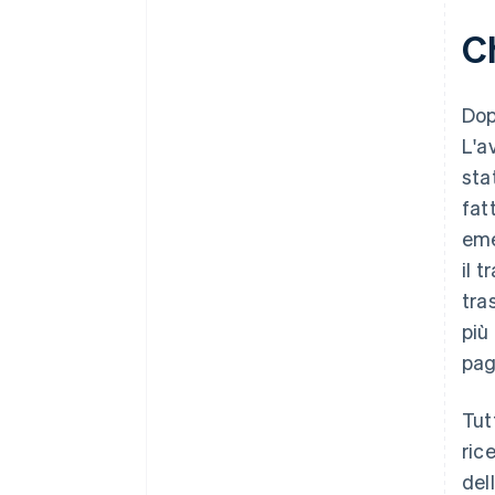
C
Dop
L'a
sta
fat
eme
il 
tra
più
pag
Tut
ric
del