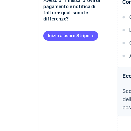
Avviso di rimessa, prova di
Con
pagamento e notifica di
fattura: quali sono le
differenze?
Inizia a usare Stripe
Ecc
Sco
del
cos