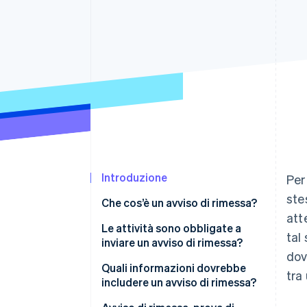
Link
Pagamento accelerato
Financial Connections
Conti finanziari collegati
Introduzione
Per
ste
Che cos’è un avviso di rimessa?
att
Le attività sono obbligate a
tal
inviare un avviso di rimessa?
dov
Quali informazioni dovrebbe
tra
includere un avviso di rimessa?