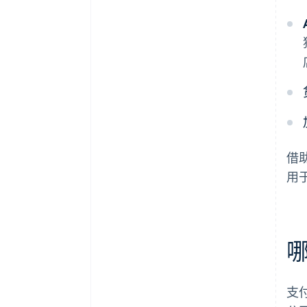
借
用
支