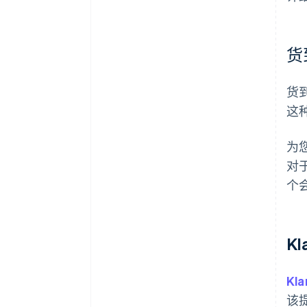
货
货
这
为您
对
个
K
Kla
该