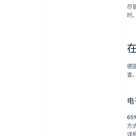
尽
时
德
查
电
65
方
详