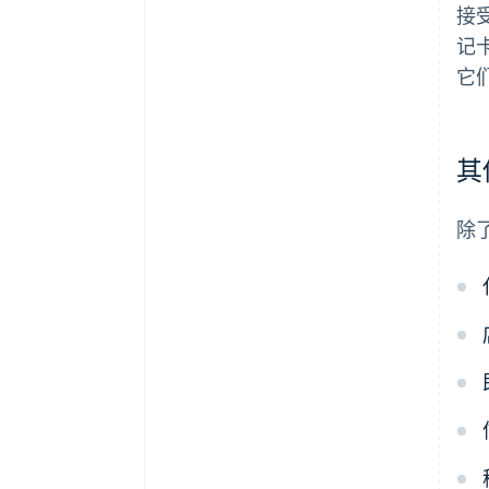
接
记
它
其
除