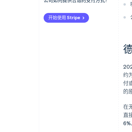
人口因素
公司如何提供合适的支付方式？
Klarna 和信用卡
技术进步
分析目标群体
银行转账和直接借记
开始使用 Stripe
地区差异
提供多种选择
Visa 和 Mastercard
文化因素
考虑地区差异
其他支付方式
安全和隐私问题
把安全放在首位
经济和政治框架条件
推广移动支付
20
便利性和可用性
密切关注成本和费用
约
使用即时支付作为优势
付
的
保持灵活性
在
直
6