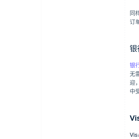
同样
订
银
银
无
迎
中
Vi
Vi