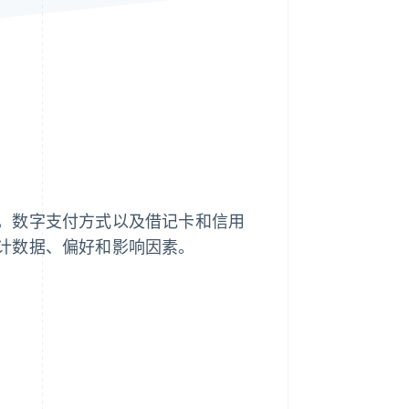
Stripe Sessions 2026
了解 Stripe 如何为 AI 构
建经济基础设施。
立即观看
，数字支付方式以及借记卡和信用
计数据、偏好和影响因素。