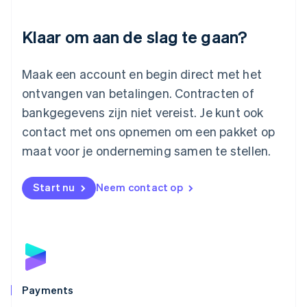
English
Luxemburg
Klaar om aan de slag te gaan?
Français
Deutsch
English
Maleisië
English
简体中文
Maak een account en begin direct met het
Malta
ontvangen van betalingen. Contracten of
English
Mexico
bankgegevens zijn niet vereist. Je kunt ook
Español
English
contact met ons opnemen om een pakket op
Nederland
maat voor je onderneming samen te stellen.
Nederlands
English
Nieuw-Zeeland
English
Start nu
Neem contact op
Noorwegen
English
Oostenrijk
Deutsch
English
Polen
English
Portugal
Português
English
Payments
Roemenië