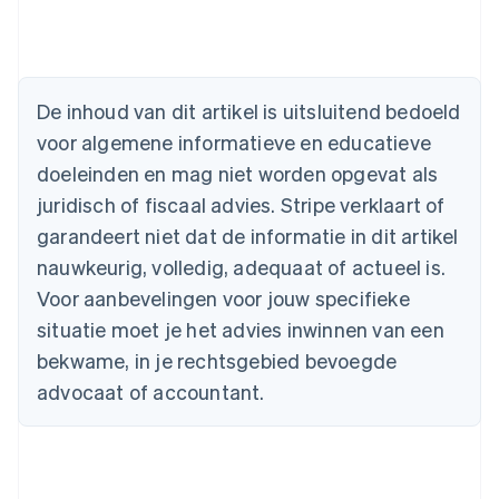
Australië
English
België
Nederlands
Français
Deutsch
English
Brazilië
De inhoud van dit artikel is uitsluitend bedoeld
Português
English
Bulgarije
voor algemene informatieve en educatieve
English
doeleinden en mag niet worden opgevat als
Canada
juridisch of fiscaal advies. Stripe verklaart of
English
Français
Cyprus
garandeert niet dat de informatie in dit artikel
English
nauwkeurig, volledig, adequaat of actueel is.
Denemarken
English
Voor aanbevelingen voor jouw specifieke
Duitsland
situatie moet je het advies inwinnen van een
Deutsch
English
Estland
bekwame, in je rechtsgebied bevoegde
English
advocaat of accountant.
Finland
English
Svenska
Frankrijk
Français
English
Gibraltar