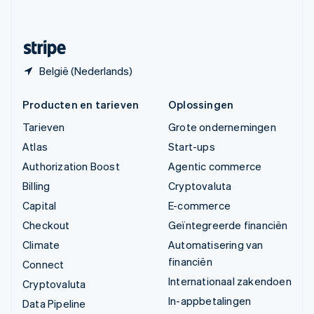
Svenska
English
Zwitserland
Deutsch
Français
Italiano
English
België (Nederlands)
Producten en tarieven
Oplossingen
Tarieven
Grote ondernemingen
Atlas
Start-ups
Authorization Boost
Agentic commerce
Billing
Cryptovaluta
Capital
E-commerce
Checkout
Geïntegreerde financiën
Climate
Automatisering van
financiën
Connect
Internationaal zakendoen
Cryptovaluta
In-appbetalingen
Data Pipeline