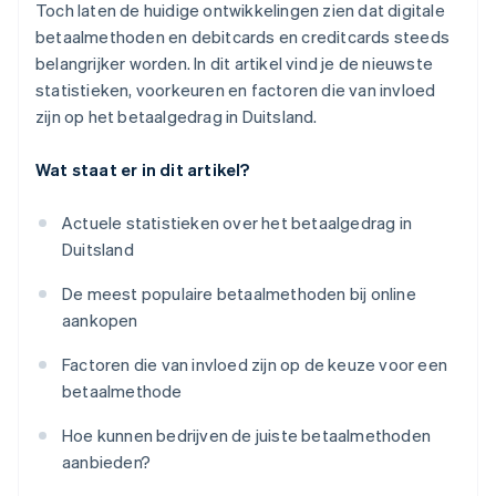
Toch laten de huidige ontwikkelingen zien dat digitale
Economische en politieke randvoorwaarden
betaalmethoden en debitcards en creditcards steeds
Stimuleer mobiele betalingen
Gemak en beschikbaarheid
belangrijker worden. In dit artikel vind je de nieuwste
Houd kosten en tarieven goed in het oog
statistieken, voorkeuren en factoren die van invloed
zijn op het betaalgedrag in Duitsland.
Voordelen van incasso
Blijf flexibel
Wat staat er in dit artikel?
Actuele statistieken over het betaalgedrag in
Duitsland
De meest populaire betaalmethoden bij online
aankopen
Factoren die van invloed zijn op de keuze voor een
betaalmethode
Hoe kunnen bedrijven de juiste betaalmethoden
aanbieden?