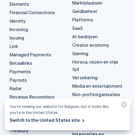
Marktplaatsen
Elements
Geldbeheer
Financial Connections
Platforms
Identity
SaaS
Invoicing
AI-bedrijven
Issuing
Creator economy
Link
Gaming
Managed Payments
Horeca, reizen en vrije
Betaallinks
tijd
Payments
Verzekering
Payouts
Media en entertainment
Radar
Non-profitorganisaties
Revenue Recognition
Zakelijke dienstverlening
Stripe Sigma
You’re viewing our website for Belgium, but it looks like
Publieke sector
you’re in the United States.
Tax
Detailhandel
Switch to the United States site
Terminal
Treasury
Integraties en