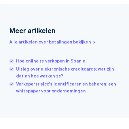
English
Griekenland
English
Hongarije
Meer artikelen
English
Hongkong SAR, China
English
简体中文
Alle artikelen over betalingen bekijken
Ierland
English
India
Hoe online te verkopen in Spanje
English
Uitleg over elektronische creditcards: wat zijn
Italië
Italiano
English
dat en hoe werken ze?
Japan
Verkopersrisico's identificeren en beheren: een
日本語
English
whitepaper voor ondernemingen
Kroatië
English
Italiano
Letland
English
Liechtenstein
Deutsch
English
Litouwen