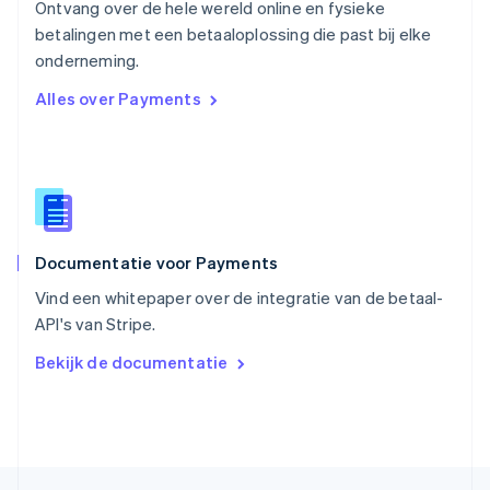
Ontvang over de hele wereld online en fysieke
English
betalingen met een betaaloplossing die past bij elke
Singapore
English
简体中文
onderneming.
Slovenië
Alles over Payments
English
Italiano
Slowakije
English
Spanje
Español
English
Thailand
ไทย
English
Documentatie voor Payments
Tsjechië
English
Vind een whitepaper over de integratie van de betaal-
Vasteland van China
API's van Stripe.
简体中文
English
Verenigd Koninkrijk
Bekijk de documentatie
English
Verenigde Arabische Emiraten
English
Verenigde Staten
English
Español
简体中文
Zweden