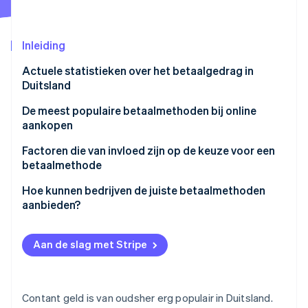
Oprichting van een start-up
Climate
Ecosysteem
Inleiding
CO₂-verwijdering
Partners
Identity
Actuele statistieken over het betaalgedrag in
Stripe App Marketplace
Online identiteitsverificatie
Duitsland
De meest populaire betaalmethoden bij online
aankopen
E-wallets
Factoren die van invloed zijn op de keuze voor een
Stripe Sessions 2026
betaalmethode
Ontdek hoe Stripe de economische infrastructuu
Betaling op rekening
Nu bekijken
Demografische factoren
Hoe kunnen bedrijven de juiste betaalmethoden
Klarna en creditcards
aanbieden?
Technologische ontwikkelingen
Bankoverschrijvingen en automatische incasso
Analyseer de doelgroep
Regionale verschillen
Aan de slag met Stripe
Visa en Mastercard
Bied een groot aantal verschillende opties
Culturele factoren
Andere betaalmethoden
Houd rekening met regionale verschillen
Zorgen over beveiliging en privacy
Contant geld is van oudsher erg populair in Duitsland.
Zet veiligheid voorop