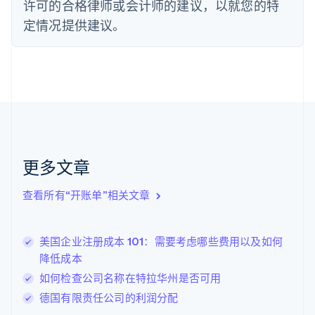
许可的合格律师或会计师的建议，以就您的特
Français
English
定情况提供建议。
芬兰
English
Svenska
荷兰
Nederlands
English
加拿大
English
Français
捷克
English
克罗地亚
English
Italiano
更多文章
拉脱维亚
English
查看所有“开账单”相关文章
立陶宛
English
列支敦士登
美国企业注册成本 101：需要考虑哪些费用以及如何
Deutsch
English
卢森堡
降低成本
Français
Deutsch
English
如何检查公司名称在特拉华州是否可用
罗马尼亚
德国有限责任公司的利润分配
English
马尔他