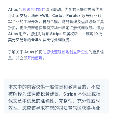
阿联酋
English
Atlas 与
顶级合作伙伴
深度联动，为创始人提供独家优惠
爱尔兰
与资源支持，涵盖 AWS、Carta、Perplexity 等行业领
English
爱沙尼亚
军企业的工程开发、税务合规、财务管理及运营必备工具
English
折扣，更免费赠送首年特拉华州法定注册代理服务。作为
奥地利
Atlas 用户，您还将解锁 Stripe 专属权益——最高 10 万
Deutsch
English
美元交易额的全年免费支付处理服务。
澳大利亚
English
巴西
了解关于 Atlas 如何
助您快速轻松地创立新企业
的更多信
Português
English
息，并立即
开始使用
。
保加利亚
English
比利时
Nederlands
Français
Deutsch
English
波兰
本文中的内容仅供一般信息和教育目的，不应
English
丹麦
被解释为法律或税务建议。Stripe 不保证或担
English
保文章中信息的准确性、完整性、充分性或时
德国
效性。您应该寻求在您的司法管辖区获得执业
Deutsch
English
法国