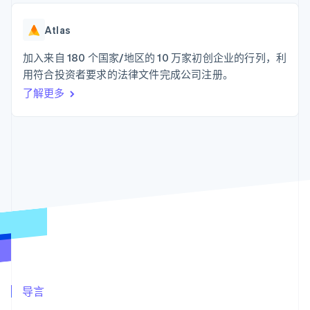
支付成功率优
Stripe Sigma
产品路线图
SaaS
化
自定义报告
Sessions 年度大会
Link
Data Pipeline
Atlas
招聘
加速结账
数据同步
资讯中心
资源
加入来自 180 个国家/地区的 10 万家初创企业的行列，利
Stripe Press
按行业
用符合投资者要求的法律文件完成公司注册。
应用集成
了解更多
AI 企业
代码示例
更多
创作者经济
开发者博客
联系
Product roadmap
游戏
API 状态
了解未来规划
酒店、旅游与休闲
联系销售
保险
Radar
成为合作伙伴
媒体与娱乐
欺诈防范
非营利组织
Atlas
专业服务
初创企业注册
公共部门
零售
Climate
碳移除
生态系统
合作伙伴
导言
Stripe App Marketplace
Stripe Sessions 2026