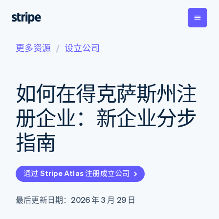
更多资源
设立公司
按企业阶段
文档
学习
支付
营收
资金管
平台
理
易市
大型企业
Stripe 文档
博客
Payments
Billing
初创企业
API 参考文档
客户案例
如何在得克萨斯州注
在线支付
经常性收入
Global
Conn
库与 SDK
指南
Payment links
Metronome
Payouts
Stripe Apps
按用量计费
平台
册企业：新企业分步
无代码支付
Subscriptions
向第三
按应用场景
Checkout
方打款
支持
预构建支付界
订阅管理
指南
指南
智能体商务
面
Invoicing
加密货币
获取支持
一次性或定期
Elements
电子商务
接受线上付款
托管支持方案
灵活的 UI 组件
账单
嵌入式金融
实施预置结账流程
专业服务
Payment
Tax
通过 Stripe Atlas 注册成立公司
财务自动化
构建平台或交易市场
methods
销售税和增值
全球化企业
管理订阅
接入 125+ 种支
税自动化
应用内支付
提供按用量计费
付方式
Revenue
最后更新日期：2026 年 3 月 29 日
交易市场
发行稳定币支持的支付卡
Authorization
Recognition
公司
资金管理
通过智能体配置和管理服
Boost
会计自动化
平台
务