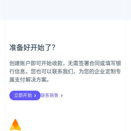
English
马来西亚
English
简体中文
美国
English
Español
简体中文
墨西哥
Español
English
准备好开始了？
挪威
English
葡萄牙
创建账户即可开始收款，无需签署合同或填写银
Português
English
行信息。您也可以联系我们，为您的企业定制专
日本
日本語
English
属支付解决方案。
瑞典
Svenska
English
瑞士
立即开始
联系销售
Deutsch
Français
Italiano
English
塞浦路斯
English
斯洛伐克
English
斯洛文尼亚