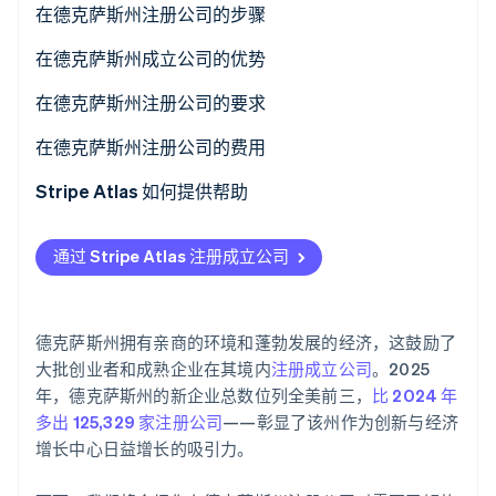
在德克萨斯州注册公司的步骤
了解 Stripe 如何为 AI 构建经济基础设施。
立即观看
第 1 步：提交 201 号表格
在德克萨斯州成立公司的优势
第 2 步：召开董事会会议
在德克萨斯州注册公司的要求
第 3 步：完成您在德克萨斯州的公司注册，完成以下行
在德克萨斯州注册公司的费用
政事务
Stripe Atlas 如何提供帮助
申请使用 Atlas 注册公司
通过 Stripe Atlas 注册成立公司
在获取雇主识别号 (EIN) 前开通收款和银行服务
无现金创始人股权认购
德克萨斯州拥有亲商的环境和蓬勃发展的经济，这鼓励了
自动提交 83 (b) 税务申报
大批创业者和成熟企业在其境内
注册成立公司
。2025
年，德克萨斯州的新企业总数位列全美前三，
比 2024 年
全球顶尖水准的公司法律文件
多出 125,329 家注册公司
——彰显了该州作为创新与经济
增长中心日益增长的吸引力。
Stripe Payments 服务首年免费，更享价值 5 万美元的
合作伙伴专属优惠与折扣