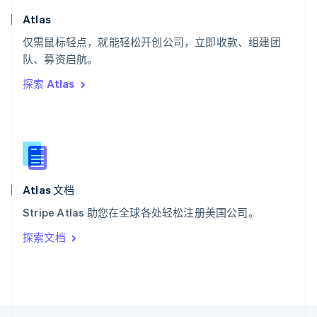
English
Italiano
Atlas
泰国
ไทย
English
仅需鼠标轻点，就能轻松开创公司，立即收款、组建团
希腊
队、募资启航。
English
探索 Atlas
西班牙
Español
English
新加坡
English
简体中文
新西兰
English
匈牙利
English
Atlas 文档
意大利
Stripe Atlas 助您在全球各处轻松注册美国公司。
Italiano
English
印度
探索文档
English
英国
English
直布罗陀
English
中国内地