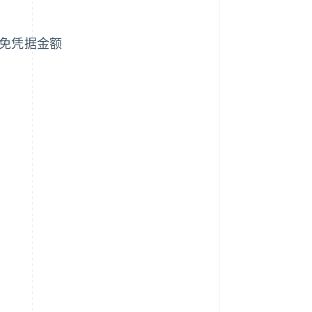
减免凭据金额
额