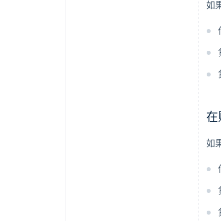
如
在
如