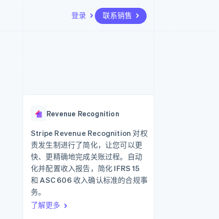
登录
联系销售
资源
生态系统
联系
场
更多
应用集成
合作伙伴
联系销售
Product roadmap
代码示例
Stripe App Marketplace
成为合作伙伴
了解未来规划
开发者博客
API 状态
Radar
欺诈防范
Revenue Recognition
Atlas
初创企业注册
Stripe Revenue Recognition 对权
责发生制进行了简化，让您可以更
Climate
碳移除
快、更精确地完成关账过程。自动
化并配置收入报告，简化 IFRS 15
和 ASC 606 收入确认标准的合规事
务。
了解更多