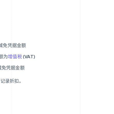
税减免凭据金额
额为
增值税
(VAT)
减免凭据金额
下记录折扣。