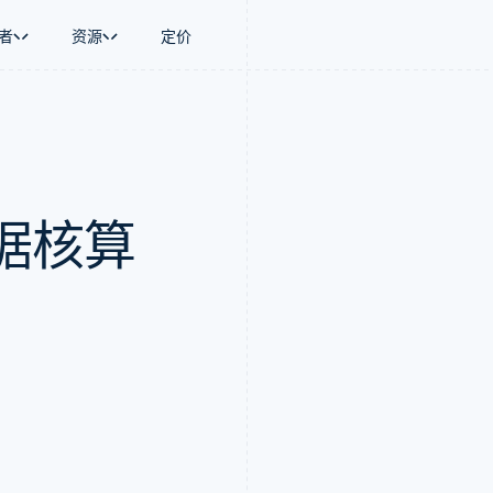
者
资源
定价
景
指南
按行业
公司
资金管理
平台和交易市
商务
持
接受线上付款
AI 企业
产品路线图
Global Payouts
Connect
币
持方案
实施预置结账流程
创作者经济
Sessions 年度大会
向第三方打款
平台支付
务
务
构建平台或交易市场
游戏
招聘
据核算
金融
管理订阅
酒店、旅游与休闲
资讯中心
动化
提供按用量计费
保险
Stripe Press
企业
发行稳定币支持的支付卡
媒体与娱乐
支付
通过智能体配置和管理服务
非营利组织
场
专业服务
理
公共部门
零售
化
on