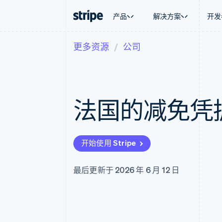
产品
解决方案
开发
更多资源
公司
按企业阶段
文档
学习
按应用场
支持
支付
营收
大型企业
Stripe 文档
博客
智能体
获取支
Payments
Billing
初创企业
API 参考文档
客户案例
加密货
托管支
在线支付
经常性收入
库与 SDK
指南
电子商
专业服
Payment links
Metronome
Stripe Apps
法国的减免凭
嵌入式
无代码支付
按用量计费
财务自
Checkout
Subscriptions
全球化
预构建支付界面
订阅管理
应用内
Elements
Invoicing
交易市
灵活的 UI 组件
一次性或定期账单
开始使用 Stripe
资金管
Payment methods
Tax
平台
接入 125+ 种支付方式
销售税和增值税自动
SaaS
Authorization Boost
Revenue Recogniti
最后更新于 2026 年 6 月 12 日
支付成功率优化
会计自动化
Link
Stripe Sigma
加速结账
自定义报告
Data Pipeline
数据同步