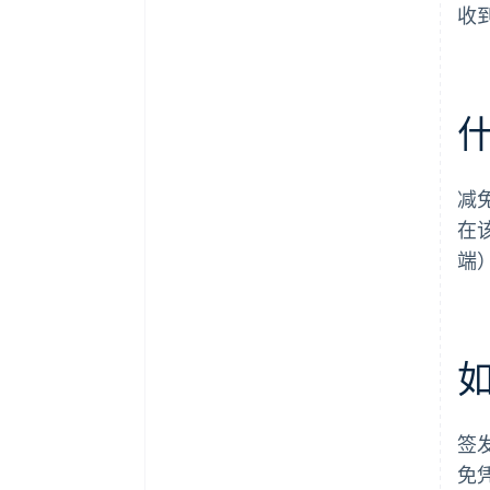
收
减
在
端
签
免