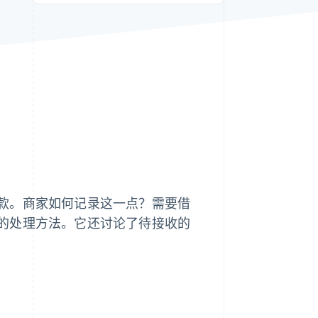
Stripe Sessions 2026
了解 Stripe 如何为 AI 构
建经济基础设施。
立即观看
款。商家如何记录这一点？需要借
的处理方法。它还讨论了待接收的
。