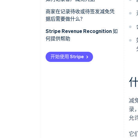
免凭据
账期内：售后折扣和减价的减免
商家在记录待收或待签发减免凭
在账期内：固定资产的减免凭据
凭据
据后需要做什么？
在账期内：商品退货的减免凭据
账期内：商品退货或服务取消的
Stripe Revenue Recognition 如
减免凭据
何提供帮助
在账期结束时
在账期结束时
开始使用 Stripe
减
录
允
它