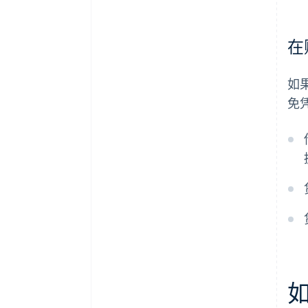
在
如
免