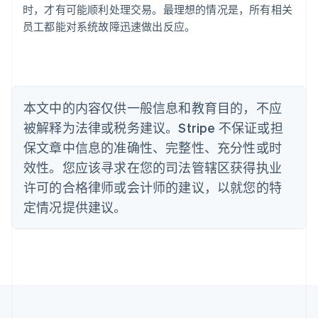
Português
English
时，才有可能顺利处理交易。最理想的情况是，所有相关
保加利亚
员工都能对系统故障迅速做出反应。
English
比利时
Nederlands
Français
Deutsch
English
波兰
English
丹麦
本文中的内容仅供一般信息和教育目的，不应
English
被解释为法律或税务建议。Stripe 不保证或担
德国
保文章中信息的准确性、完整性、充分性或时
Deutsch
English
法国
效性。您应该寻求在您的司法管辖区获得执业
Français
English
许可的合格律师或会计师的建议，以就您的特
芬兰
定情况提供建议。
English
Svenska
荷兰
Nederlands
English
加拿大
English
Français
捷克
English
克罗地亚