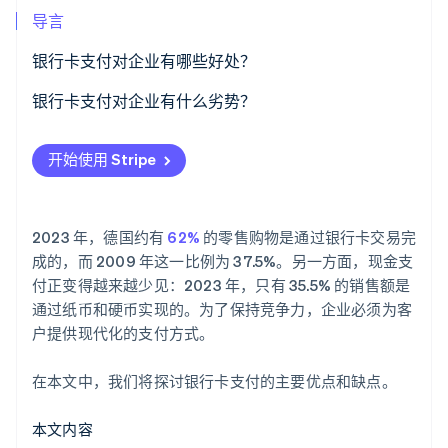
了解 Stripe 如何为 AI 构建经济基础设施。
导言
立即观看
银行卡支付对企业有哪些好处？
增加销售额
银行卡支付对企业有什么劣势？
高效处理
成本
开始使用 Stripe
客户满意度
技术问题
提高了安全性
必要的专业知识
2023 年，德国约有
62%
的零售购物是通过银行卡交易完
自动化会计
成的，而 2009 年这一比例为 37.5%。另一方面，现金支
付正变得越来越少见：2023 年，只有 35.5% 的销售额是
通过纸币和硬币实现的。为了保持竞争力，企业必须为客
户提供现代化的支付方式。
在本文中，我们将探讨银行卡支付的主要优点和缺点。
本文内容