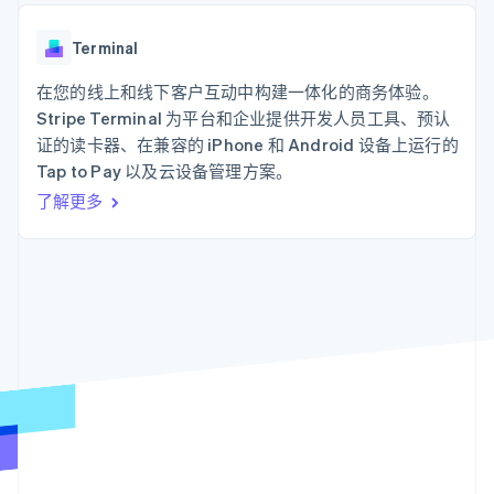
支付成功率优
Stripe Sigma
产品路线图
SaaS
化
自定义报告
Sessions 年度大会
Link
Data Pipeline
Terminal
招聘
加速结账
数据同步
资讯中心
资源
在您的线上和线下客户互动中构建一体化的商务体验。
Stripe Press
按行业
Stripe Terminal 为平台和企业提供开发人员工具、预认
应用集成
证的读卡器、在兼容的 iPhone 和 Android 设备上运行的
AI 企业
代码示例
更多
Tap to Pay 以及云设备管理方案。
创作者经济
开发者博客
联系
Product roadmap
游戏
API 状态
了解未来规划
了解更多
酒店、旅游与休闲
联系销售
保险
Radar
成为合作伙伴
媒体与娱乐
欺诈防范
非营利组织
Atlas
专业服务
初创企业注册
公共部门
零售
Climate
碳移除
生态系统
合作伙伴
Stripe App Marketplace
Stripe Sessions 2026