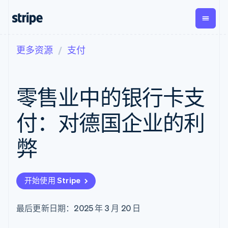
更多资源
支付
按企业阶段
文档
学习
支付
营收
资金管
平台
理
易市
大型企业
Stripe 文档
博客
Payments
Billing
初创企业
API 参考文档
客户案例
零售业中的银行卡支
在线支付
经常性收入
Global
Conn
库与 SDK
指南
Payment links
Metronome
Payouts
Stripe Apps
按用量计费
平台
付：对德国企业的利
无代码支付
Subscriptions
向第三
按应用场景
Checkout
方打款
支持
预构建支付界
订阅管理
弊
指南
智能体商务
面
Invoicing
加密货币
获取支持
一次性或定期
Elements
电子商务
接受线上付款
托管支持方案
灵活的 UI 组件
账单
嵌入式金融
实施预置结账流程
专业服务
Payment
Tax
开始使用 Stripe
财务自动化
构建平台或交易市场
methods
销售税和增值
全球化企业
管理订阅
接入 125+ 种支
税自动化
应用内支付
提供按用量计费
付方式
Revenue
最后更新日期：2025 年 3 月 20 日
交易市场
发行稳定币支持的支付卡
Authorization
Recognition
公司
资金管理
通过智能体配置和管理服
Boost
会计自动化
平台
务