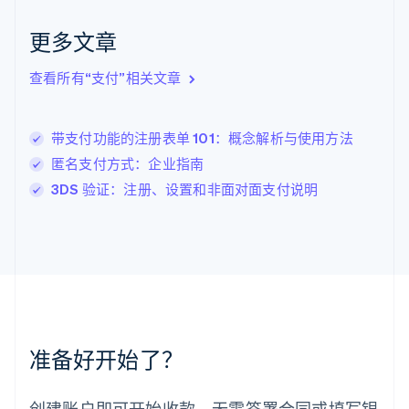
English
Italiano
拉脱维亚
更多文章
English
立陶宛
查看所有“支付”相关文章
English
列支敦士登
Deutsch
English
卢森堡
带支付功能的注册表单 101：概念解析与使用方法
Français
Deutsch
English
匿名支付方式：企业指南
罗马尼亚
3DS 验证：注册、设置和非面对面支付说明
English
马尔他
English
马来西亚
English
简体中文
美国
English
Español
简体中文
墨西哥
Español
English
准备好开始了？
挪威
English
葡萄牙
创建账户即可开始收款，无需签署合同或填写银