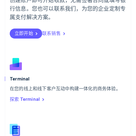
Português
English
行信息。您也可以联系我们，为您的企业定制专
日本
日本語
English
属支付解决方案。
瑞典
Svenska
English
瑞士
立即开始
联系销售
Deutsch
Français
Italiano
English
塞浦路斯
English
斯洛伐克
English
斯洛文尼亚
English
Italiano
Terminal
泰国
ไทย
English
在您的线上和线下客户互动中构建一体化的商务体验。
希腊
探索 Terminal
English
西班牙
Español
English
新加坡
English
简体中文
新西兰