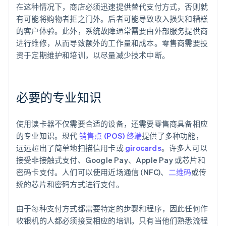
在这种情况下，商店必须迅速提供替代支付方式，否则就
有可能将购物者拒之门外。后者可能导致收入损失和糟糕
的客户体验。此外，系统故障通常需要由外部服务提供商
进行维修，从而导致额外的工作量和成本。零售商需要投
资于定期维护和培训，以尽量减少技术中断。
必要的专业知识
阿联酋
使用读卡器不仅需要合适的设备，还需要零售商具备相应
English
的专业知识。现代
销售点 (POS) 终端
提供了多种功能，
爱尔兰
远远超出了简单地扫描信用卡或
girocards
。许多人可以
English
爱沙尼亚
接受非接触式支付、Google Pay、Apple Pay 或芯片和
English
密码卡支付。人们可以使用近场通信 (NFC)、
二维码
或传
奥地利
统的芯片和密码方式进行支付。
Deutsch
English
澳大利亚
由于每种支付方式都需要特定的步骤和程序，因此任何作
English
巴西
收银机的人都必须接受相应的培训。只有当他们熟悉流程