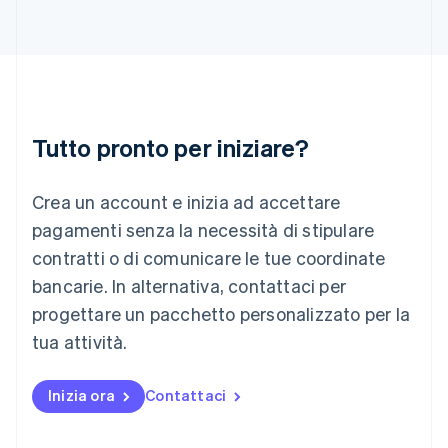
English
Italia
Italiano
English
Lettonia
English
Liechtenstein
Deutsch
English
Tutto pronto per iniziare?
Lituania
English
Crea un account e inizia ad accettare
Lussemburgo
Français
Deutsch
English
pagamenti senza la necessità di stipulare
Malaysia
contratti o di comunicare le tue coordinate
English
简体中文
Malta
bancarie. In alternativa, contattaci per
English
progettare un pacchetto personalizzato per la
Messico
tua attività.
Español
English
Norvegia
English
Inizia ora
Contattaci
Nuova Zelanda
English
Paesi Bassi