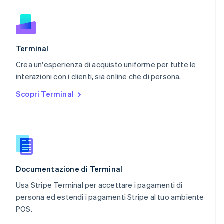
Nederlands
English
Polonia
English
Portogallo
Português
English
Terminal
RAS di Hong Kong, Cina
Crea un'esperienza di acquisto uniforme per tutte le
English
简体中文
interazioni con i clienti, sia online che di persona.
Regno Unito
English
Scopri Terminal
Repubblica Ceca
English
Romania
English
Singapore
English
简体中文
Slovacchia
Documentazione di Terminal
English
Slovenia
Usa Stripe Terminal per accettare i pagamenti di
English
Italiano
persona ed estendi i pagamenti Stripe al tuo ambiente
Spagna
POS.
Español
English
Stati Uniti