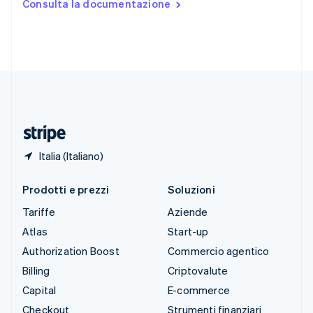
Consulta la documentazione
English
Español
简体中文
Svezia
Svenska
English
Svizzera
Deutsch
Français
Italiano
English
Thailandia
ไทย
English
Ungheria
English
Italia (Italiano)
Prodotti e prezzi
Soluzioni
Tariffe
Aziende
Atlas
Start-up
Authorization Boost
Commercio agentico
Billing
Criptovalute
Capital
E-commerce
Checkout
Strumenti finanziari