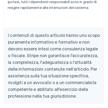
ipotesi, tutti i dipendenti responsabili sono in grado di
reagire rapidamente alle interruzioni del sistema.
Australia
I contenuti di questo articolo hanno uno scopo
English
Austria
puramente informativo e formativo e non
Deutsch
English
devono essere intesi come consulenza legale
Belgio
Nederlands
Français
Deutsch
English
o fiscale. Stripe non garantisce l'accuratezza,
Brasile
la completezza, l'adeguatezza o l'attualità
Português
English
Bulgaria
delle informazioni contenute nell'articolo. Per
English
assistenza sulla tua situazione specifica,
Canada
rivolgiti a un avvocato o a un commercialista
English
Français
Cina continentale
competente e abilitato all'esercizio della
简体中文
English
professione nella tua giurisdizione.
Cipro
English
Croazia