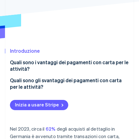
Scopri cosa ti aspetta
Radar
Ecosistema
Prevenzione delle frodi
Partner
Atlas
Stripe App Marketplace
Costituzione di start-up
Climate
Rimozione del carbonio
Introduzione
Identity
Quali sono i vantaggi dei pagamenti con carta per le
Verifica online dell'identità
attività?
Aumento delle vendite
Quali sono gli svantaggi dei pagamenti con carta
per le attività?
Elaborazione efficiente
Costi
Stripe Sessions 2026
Soddisfazione del cliente
Inizia a usare Stripe
Scopri come Stripe sta costruendo l'infrastruttura economi
Problemi tecnici
Guarda ora
Sicurezza migliorata
Know-how necessario
Contabilità automatizzata
Nel 2023, circa il
62%
degli acquisti al dettaglio in
Germania è avvenuto tramite transazioni con carta,