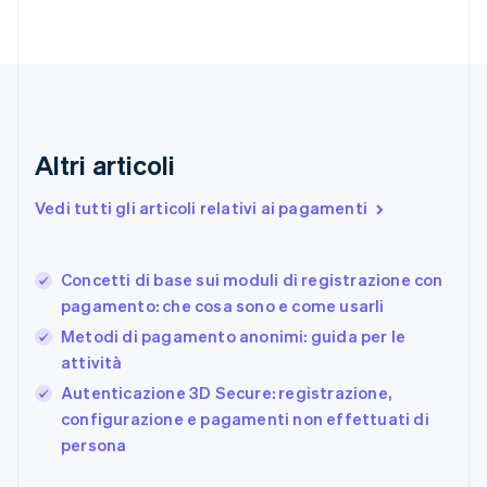
English
Italiano
Danimarca
English
Emirati Arabi Uniti
English
Estonia
English
Altri articoli
Finlandia
English
Svenska
Vedi tutti gli articoli relativi ai pagamenti
Francia
Français
English
Germania
Concetti di base sui moduli di registrazione con
Deutsch
English
pagamento: che cosa sono e come usarli
Giappone
日本語
English
Metodi di pagamento anonimi: guida per le
Gibilterra
attività
English
Autenticazione 3D Secure: registrazione,
Grecia
English
configurazione e pagamenti non effettuati di
India
persona
English
Irlanda