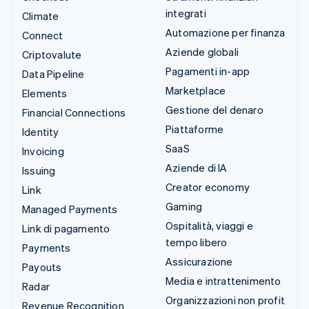
integrati
Climate
Automazione per finanza
Connect
Aziende globali
Criptovalute
Pagamenti in-app
Data Pipeline
Marketplace
Elements
Gestione del denaro
Financial Connections
Piattaforme
Identity
SaaS
Invoicing
Aziende di IA
Issuing
Creator economy
Link
Gaming
Managed Payments
Ospitalità, viaggi e
Link di pagamento
tempo libero
Payments
Assicurazione
Payouts
Media e intrattenimento
Radar
Organizzazioni non profit
Revenue Recognition