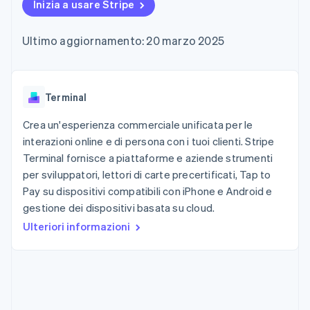
utente
Automazione
Inizia a usare Stripe
Gestione del denaro
Gestire gli
flessibile
Metodi di
della contabilità
Roadmap del prodotto
Piattaforme
abbonamenti
pagamento
Stripe Sigma
Conferenza annuale
SaaS
Offrire addebiti in base
Ultimo aggiornamento: 20 marzo 2025
Accesso a
Report
Sessions
all'utilizzo
oltre 125
personalizzati
Lavora con noi
Emettere carte
Terminal
Data Pipeline
Sala stampa
garantite da stablecoin
Pagamenti di
Sincronizzazione
Stripe Press
Per settore
persona
dei dati
Terminal
Esegui il provisioning e
Authorization
gestisci i servizi con gli
Boost
Aziende di IA
agenti
Crea un'esperienza commerciale unificata per le
Accettazione
Creator economy
Recapiti
interazioni online e di persona con i tuoi clienti. Stripe
ottimizzata
Gaming
Terminal fornisce a piattaforme e aziende strumenti
Link
Ospitalità, viaggi e
Contattaci
Pagamento
tempo libero
per sviluppatori, lettori di carte precertificati, Tap to
Diventa nostro partner
Risorse
Assicurazione
accelerato
Pay su dispositivi compatibili con iPhone e Android e
Media e
Financial
gestione dei dispositivi basata su cloud.
intrattenimento
Integrazioni app
Connections
Organizzazioni non
Esempi di codice
Conti finanziari
Ulteriori informazioni
profit
Blog per sviluppatori
collegati
Servizi professionali
Stato dell'API
Pubblica
amministrazione
Commercio al dettaglio
Altro
Product roadmap