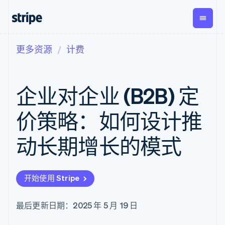
更多资源
计费
按企业阶段
文档
学习
支付
营收
资金管
平台
理
易市
大型企业
Stripe 文档
博客
Payments
Billing
初创企业
API 参考文档
客户案例
企业对企业 (B2B) 定
在线支付
经常性收入
Global
Conn
库与 SDK
指南
Payment links
Metronome
Payouts
Stripe Apps
按用量计费
平台
价策略：如何设计推
无代码支付
Subscriptions
向第三
按应用场景
Checkout
方打款
支持
预构建支付界
订阅管理
动长期增长的模式
指南
智能体商务
面
Invoicing
加密货币
获取支持
一次性或定期
Elements
电子商务
接受线上付款
托管支持方案
灵活的 UI 组件
账单
嵌入式金融
实施预置结账流程
专业服务
Payment
Tax
开始使用 Stripe
财务自动化
构建平台或交易市场
methods
销售税和增值
全球化企业
管理订阅
接入 125+ 种支
税自动化
应用内支付
提供按用量计费
付方式
Revenue
最后更新日期：2025 年 5 月 19 日
交易市场
发行稳定币支持的支付卡
Authorization
Recognition
公司
资金管理
通过智能体配置和管理服
Boost
会计自动化
平台
务