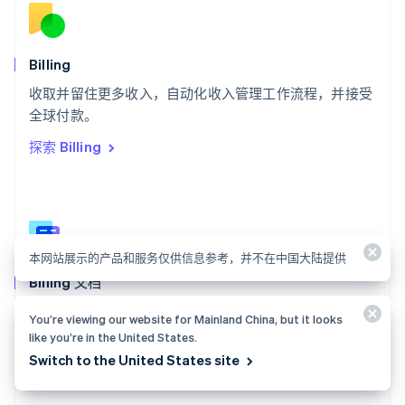
斯洛伐克
English
斯洛文尼亚
English
Italiano
Billing
泰国
ไทย
English
收取并留住更多收入，自动化收入管理工作流程，并接受
希腊
全球付款。
English
探索 Billing
西班牙
Español
English
新加坡
English
简体中文
新西兰
English
本网站展示的产品和服务仅供信息参考，并不在中国大陆提供
匈牙利
English
Billing 文档
意大利
创建并管理订阅，跟踪用量并签发账单。
Italiano
English
You’re viewing our website for Mainland China, but it looks
印度
like you’re in the United States.
探索文档
English
Switch to the United States site
英国
English