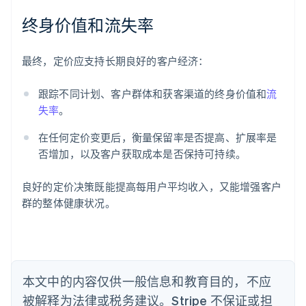
终身价值和流失率
阿联酋
English
爱尔兰
最终，定价应支持长期良好的客户经济：
English
爱沙尼亚
跟踪不同计划、客户群体和获客渠道的终身价值和
流
English
失率
。
奥地利
Deutsch
English
在任何定价变更后，衡量保留率是否提高、扩展率是
澳大利亚
否增加，以及客户获取成本是否保持可持续。
English
巴西
Português
English
良好的定价决策既能提高每用户平均收入，又能增强客户
保加利亚
群的整体健康状况。
English
比利时
Nederlands
Français
Deutsch
English
波兰
English
丹麦
本文中的内容仅供一般信息和教育目的，不应
English
被解释为法律或税务建议。Stripe 不保证或担