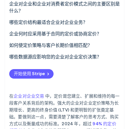
企业对企业和企业对消费者定价模式之间的主要区别是
了解 Stripe 如何为 AI 构建经济基础设施。
立即观看
什么？
定价结构如何
哪些定价结构最适合企业对企业业务？
买家如何做决策
按用户（或基于席位）定价
企业何时应采用基于合同的定价或协商定价？
交易量、频率和关系背景
基于使用量（计量）定价
您正在与大客户合作
如何使定价策略与客户长期价值相匹配？
涉及的策略类型
分层定价
产品或服务需要定制化
将定价重点放在结果上，而不是投入上
哪些数据源应影响您的企业对企业定价决策？
统一费率定价
条款是非标准的
小规模切入并战略性扩展
客户反馈和使用模式
开始使用 Stripe
批量定价
这是长期客户关系
在不削弱价值的前提下奖励承诺
市场和竞争对手定价
基于项目或小时的定价
您发现自己频繁调整标准定价
避免早期定价过低
成本结构
在
企业对企业交易
中，定价是您建立、扩展和维持的每一
基于合同的定价
基于实际终身价值进行衡量和调整
销售及胜负数据
段客户关系背后的架构。强大的企业对企业定价策略为长
期增长、更高的终身价值 (LTV) 和更明智的扩张奠定基
设计定价以支持客户成功
客户细分
础。要做到这一点，需要清楚了解客户的思考方式、购买
方式以及衡量成功的标准。2024 年，超过
94% 的定价
产品使用和价值指标