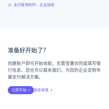
罗马尼亚
支付管理软件：企业指南
English
马尔他
English
马来西亚
English
简体中文
美国
English
Español
简体中文
墨西哥
Español
English
准备好开始了？
挪威
English
葡萄牙
创建账户即可开始收款，无需签署合同或填写银
Português
English
行信息。您也可以联系我们，为您的企业定制专
日本
日本語
English
属支付解决方案。
瑞典
Svenska
English
瑞士
立即开始
联系销售
Deutsch
Français
Italiano
English
塞浦路斯
English