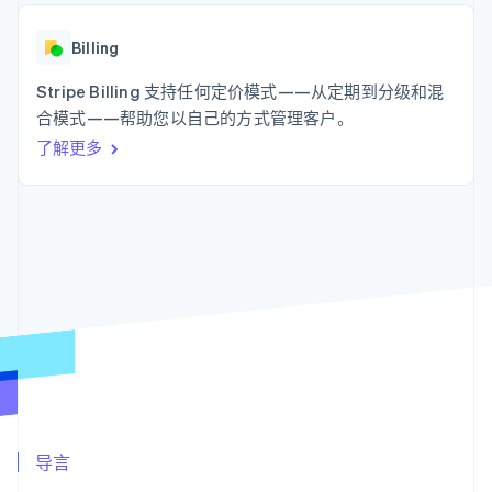
支付成功率优
Stripe Sigma
产品路线图
SaaS
化
自定义报告
Sessions 年度大会
Link
Data Pipeline
Billing
招聘
加速结账
数据同步
资讯中心
资源
Stripe Billing 支持任何定价模式——从定期到分级和混
Stripe Press
按行业
合模式——帮助您以自己的方式管理客户。
应用集成
了解更多
AI 企业
代码示例
更多
创作者经济
开发者博客
联系
Product roadmap
游戏
API 状态
了解未来规划
酒店、旅游与休闲
联系销售
保险
Radar
成为合作伙伴
媒体与娱乐
欺诈防范
非营利组织
Atlas
专业服务
初创企业注册
公共部门
零售
Climate
碳移除
生态系统
合作伙伴
导言
Stripe App Marketplace
Stripe Sessions 2026