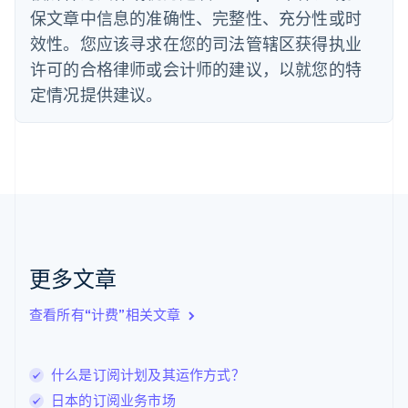
德国
保文章中信息的准确性、完整性、充分性或时
Deutsch
English
法国
效性。您应该寻求在您的司法管辖区获得执业
Français
English
许可的合格律师或会计师的建议，以就您的特
芬兰
定情况提供建议。
English
Svenska
荷兰
Nederlands
English
加拿大
English
Français
捷克
English
克罗地亚
English
Italiano
拉脱维亚
更多文章
English
立陶宛
查看所有“计费”相关文章
English
列支敦士登
Deutsch
English
卢森堡
什么是订阅计划及其运作方式？
Français
Deutsch
English
日本的订阅业务市场