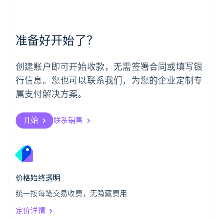
English
葡萄牙
Português
English
准备好开始了？
日本
日本語
English
瑞典
创建账户即可开始收款，无需签署合同或填写银
Svenska
English
瑞士
行信息。您也可以联系我们，为您的企业定制专
Deutsch
Français
Italiano
English
属支付解决方案。
塞浦路斯
English
斯洛伐克
开始
联系销售
English
斯洛文尼亚
English
Italiano
泰国
ไทย
English
希腊
价格始终透明
English
统一按每笔交易收费，无隐藏费用
西班牙
Español
English
定价详情
新加坡