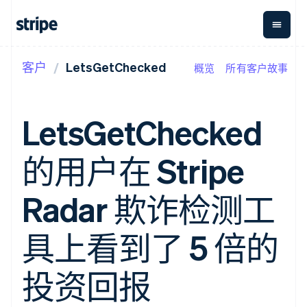
客户
LetsGetChecked
概览
所有客户故事
按企业阶段
文档
学习
支付
营收
资金管
平台
理
易市
大型企业
Stripe 文档
博客
Payments
Billing
初创企业
API 参考文档
客户案例
LetsGetChecked
在线支付
经常性收入
Global
Conn
库与 SDK
指南
Payment links
Metronome
Payouts
Stripe Apps
按用量计费
平台
的用户在 Stripe
无代码支付
Subscriptions
向第三
按应用场景
Checkout
方打款
支持
预构建支付界
订阅管理
指南
智能体商务
Radar 欺诈检测工
面
Invoicing
加密货币
获取支持
一次性或定期
Elements
电子商务
接受线上付款
托管支持方案
灵活的 UI 组件
账单
嵌入式金融
实施预置结账流程
专业服务
具上看到了 5 倍的
Payment
Tax
财务自动化
构建平台或交易市场
methods
销售税和增值
全球化企业
管理订阅
接入 125+ 种支
税自动化
应用内支付
提供按用量计费
投资回报
付方式
Revenue
交易市场
发行稳定币支持的支付卡
Authorization
Recognition
公司
资金管理
通过智能体配置和管理服
Boost
会计自动化
平台
务