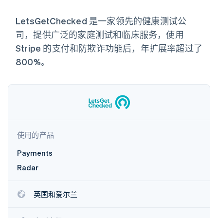
支付成功率优
Stripe Sigma
产品路线图
SaaS
化
自定义报告
Sessions 年度大会
LetsGetChecked 是一家领先的健康测试公
Link
Data Pipeline
招聘
加速结账
数据同步
资讯中心
司，提供广泛的家庭测试和临床服务，使用
资源
Stripe Press
Stripe 的支付和防欺诈功能后，年扩展率超过了
按行业
应用集成
800%。
AI 企业
代码示例
更多
创作者经济
开发者博客
联系
Product roadmap
游戏
API 状态
了解未来规划
酒店、旅游与休闲
联系销售
保险
Radar
成为合作伙伴
媒体与娱乐
欺诈防范
非营利组织
Atlas
专业服务
使用的产品
初创企业注册
公共部门
零售
Climate
Payments
碳移除
Radar
生态系统
英国和爱尔兰
合作伙伴
Stripe App Marketplace
Stripe Sessions 2026