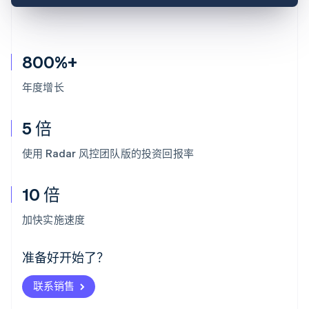
800%+
年度增长
5 倍
使用 Radar 风控团队版的投资回报率
10 倍
阿联酋
English
加快实施速度
爱尔兰
English
爱沙尼亚
准备好开始了？
English
奥地利
联系销售
Deutsch
English
澳大利亚