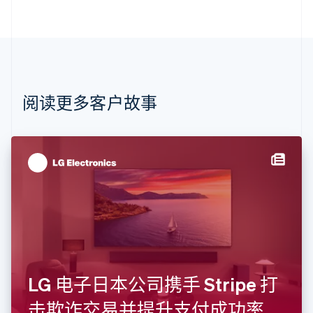
English
巴西
Português
English
保加利亚
English
比利时
Nederlands
Français
Deutsch
English
阅读更多客户故事
波兰
English
丹麦
English
德国
Deutsch
English
法国
Français
English
芬兰
English
Svenska
荷兰
Nederlands
English
LG 电子日本公司携手 Stripe 打
加拿大
English
Français
击欺诈交易并提升支付成功率
捷克