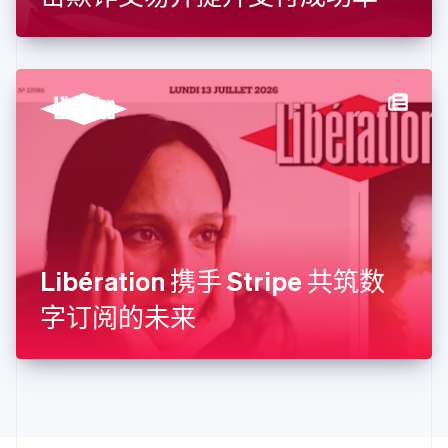
English
克罗地亚
English
Italiano
拉脱维亚
English
立陶宛
English
列支敦士登
Deutsch
English
卢森堡
Français
Deutsch
English
罗马尼亚
English
Libération 携手 Stripe 共筑数
马尔他
English
字订阅的未来
马来西亚
English
简体中文
美国
English
Español
简体中文
墨西哥
Español
English
挪威