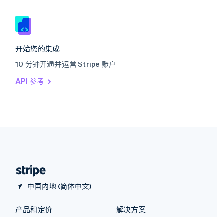
English
简体中文
新西兰
English
匈牙利
English
开始您的集成
意大利
10 分钟开通并运营 Stripe 账户
Italiano
English
印度
API 参考
English
英国
English
直布罗陀
English
中国内地
简体中文
English
中国香港特别行政区
English
简体中文
中国内地 (简体中文)
产品和定价
解决方案