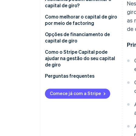
Nes
capital de giro?
gir
Como melhorar o capital de giro
as 
por meio de factoring
de 
Factoring
Opções de financiamento de
capital de giro
Pri
Empréstimos de capital de giro
Como o Stripe Capital pode
ajudar na gestão do seu capital
Crédito de fornecedores
de giro
Financiamento baseado em
Perguntas frequentes
receita
Comece já com a Stripe