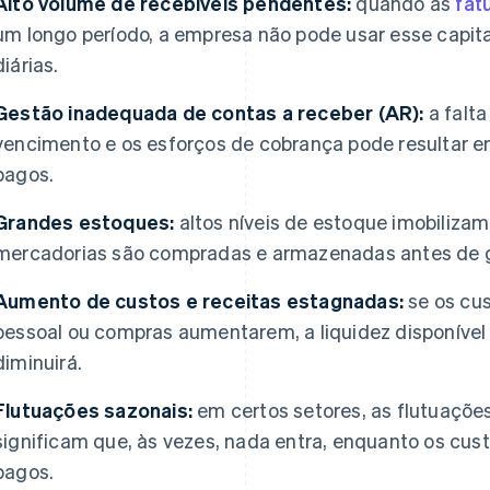
Alto volume de recebíveis pendentes:
quando as
fat
um longo período, a empresa não pode usar esse capita
diárias.
Gestão inadequada de contas a receber (AR):
a falta
vencimento e os esforços de cobrança pode resultar e
pagos.
Grandes estoques:
altos níveis de estoque imobilizam 
mercadorias são compradas e armazenadas antes de g
Aumento de custos e receitas estagnadas:
se os cus
pessoal ou compras aumentarem, a liquidez disponível 
diminuirá.
Flutuações sazonais:
em certos setores, as flutuações
significam que, às vezes, nada entra, enquanto os cus
pagos.