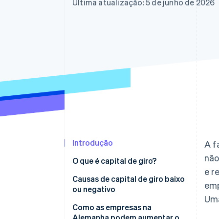
Última atualização: 5 de junho de 2026
Introdução
A f
não
O que é capital de giro?
e r
Como calcular o capital de giro
Causas de capital de giro baixo
emp
ou negativo
Uma
Como as empresas na
Alemanha podem aumentar o