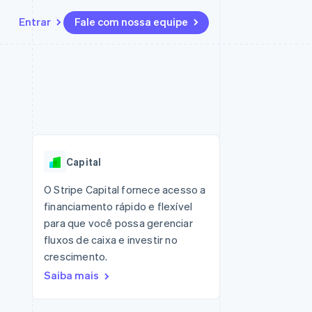
Entrar
Fale com nossa equipe
Recursos
Ecossistema
Contato
 marketplaces
Mais
Integrações de aplicativos
Parceiros
Fale com a equipe de vendas
Product roadmap
sões
Exemplos de códigos
Stripe App Marketplace
Seja um parceiro
Veja o que está chegando
ara plataformas
Blog de desenvolvedores
zer
Status da API
Radar
Prevenção de fraudes
Capital
Atlas
ativos
Incorporação de startups
O Stripe Capital fornece acesso a
financiamento rápido e flexível
Climate
Remoção de carbono
para que você possa gerenciar
fluxos de caixa e investir no
crescimento.
Saiba mais