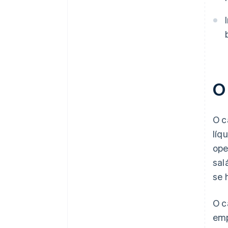
O 
O c
líq
ope
sal
se 
O c
emp