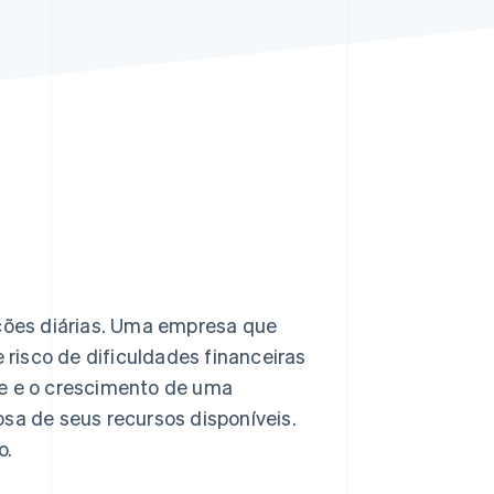
Stripe Sessions 2026
Veja como a Stripe está
construindo a
infraestrutura
econômica da IA.
Assista agora
ações diárias. Uma empresa que
risco de dificuldades financeiras
de e o crescimento de uma
a de seus recursos disponíveis.
o.