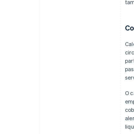
tam
Co
Cal
cir
par
pas
ser
O c
emp
cob
ale
liq