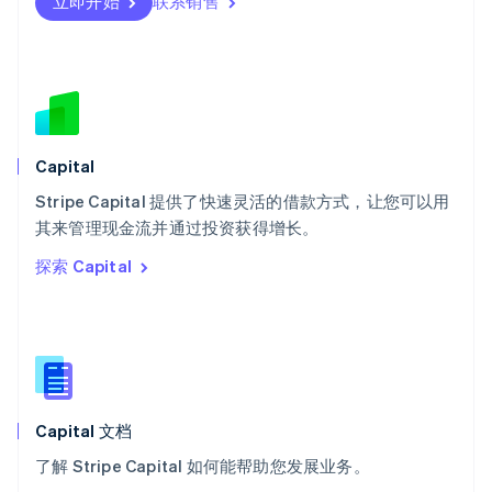
瑞士
立即开始
联系销售
Deutsch
Français
Italiano
English
塞浦路斯
English
斯洛伐克
English
斯洛文尼亚
English
Italiano
Capital
泰国
ไทย
English
Stripe Capital 提供了快速灵活的借款方式，让您可以用
希腊
其来管理现金流并通过投资获得增长。
English
探索 Capital
西班牙
Español
English
新加坡
English
简体中文
新西兰
English
匈牙利
English
Capital 文档
意大利
了解 Stripe Capital 如何能帮助您发展业务。
Italiano
English