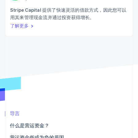
125+
Stripe Sigma
产品路线图
SaaS
自定义报告
Terminal
Sessions 年度大会
Stripe Capital 提供了快速灵活的借款方式，因此您可以
线下支付
Data Pipeline
招聘
用其来管理现金流并通过投资获得增长。
数据同步
Authorization
资源
新闻编辑室
Boost
了解更多
Stripe Press
支付成功率优
按行业
应用程序集成
化
代码示例
Link
AI 企业
开发者博客
加速结账
创作者经济
API 状态
联系
游戏
酒店、旅游与休闲
联系销售
保险
成为合作伙伴
媒体与娱乐
更多
非营利组织
Product roadmap
专业服务
了解未来规划
公共部门
零售
Radar
欺诈防范
Atlas
导言
初创企业注册
生态系统
Climate
什么是营运资金？
合作伙伴
碳移除
Stripe App Marketplace
计算营运资金
营运资金低或为负的原因