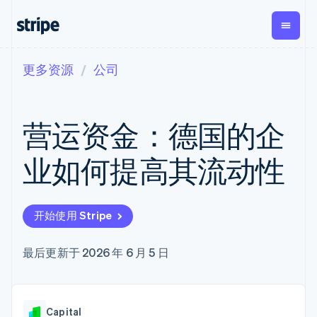
更多资源
公司
按企业阶段
文档
学习
支付
营收
资金管
平台
理
易市
大型企业
Stripe 文档
博客
Payments
Billing
初创企业
API 参考文档
客户案例
营运资金：德国的企
在线支付
经常性收入
Global
Conn
库与 SDK
指南
Managed
Metronome
Payouts
Stripe Apps
Payments
按用量计费
平台
业如何提高其流动性
备案商家解决
Subscriptions
向第三
按应用场景
方案
方打款
支持
订阅管理
Payment links
Crypto
指南
智能体商务
Invoicing
钱包、
加密货币
获取支持
无代码支付
一次性或定期
开始使用 Stripe
稳定币
电子商务
接受线上付款
管理支持方案
Checkout
账单
发行和
嵌入式金融
实施预建结账流程
专业服务
预构建支付界
Tax
发卡基
财务自动化
构建平台或交易市场
最后更新于 2026 年 6 月 5 日
面
销售税和增值
础设施
全球化企业
管理订阅
Elements
税自动化
应用内支付
提供按用量计费
灵活的 UI 组件
Revenue
交易市场
发行稳定币支持的支付卡
支付方式
Recognition
公司
资金管理
使用代理预配和管理服务
Access to
会计自动化
Capital
平台