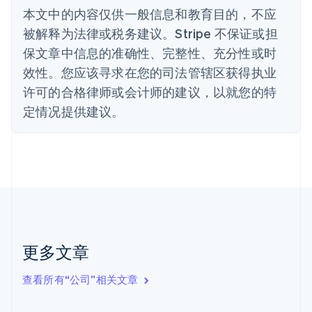
波兰
本文中的内容仅供一般信息和教育目的，不应
English
丹麦
被解释为法律或税务建议。Stripe 不保证或担
English
保文章中信息的准确性、完整性、充分性或时
德国
效性。您应该寻求在您的司法管辖区获得执业
Deutsch
English
法国
许可的合格律师或会计师的建议，以就您的特
Français
English
定情况提供建议。
芬兰
English
Svenska
荷兰
Nederlands
English
加拿大
English
Français
捷克
English
克罗地亚
English
Italiano
更多文章
拉脱维亚
English
查看所有“公司”相关文章
立陶宛
English