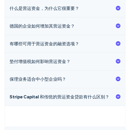
什么是营运资金，为什么它很重要？
德国的企业如何增加其营运资金？
阿联酋
有哪些可用于营运资金的融资选项？
English
爱尔兰
English
爱沙尼亚
垫付增值税如何影响营运资金？
English
奥地利
Deutsch
English
保理业务适合中小型企业吗？
澳大利亚
English
巴西
Stripe Capital 和传统的营运资金贷款有什么区别？
Português
English
保加利亚
English
比利时
Nederlands
Français
Deutsch
English