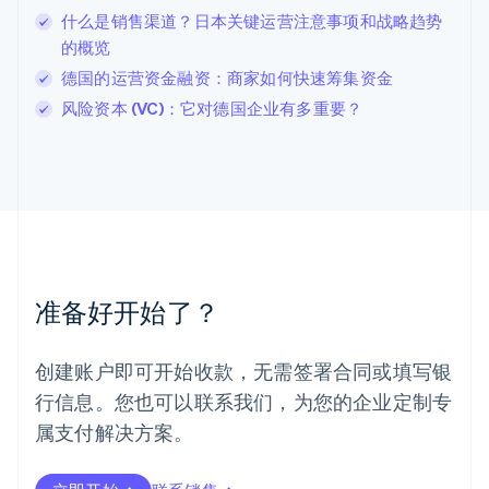
列支敦士登
什么是销售渠道？日本关键运营注意事项和战略趋势
Deutsch
English
卢森堡
的概览
Français
Deutsch
English
德国的运营资金融资：商家如何快速筹集资金
罗马尼亚
风险资本 (VC)：它对德国企业有多重要？
English
马尔他
English
马来西亚
English
简体中文
美国
English
Español
简体中文
墨西哥
Español
English
准备好开始了？
挪威
English
葡萄牙
创建账户即可开始收款，无需签署合同或填写银
Português
English
行信息。您也可以联系我们，为您的企业定制专
日本
日本語
English
属支付解决方案。
瑞典
Svenska
English