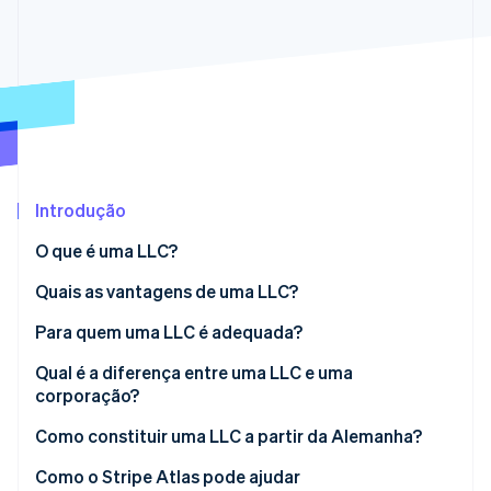
Ecossistema
Stripe Sessions 2026
Parceiros
Stripe App Marketplace
Veja como a Stripe está construindo a infraestrutura econô
Assista agora
Introdução
O que é uma LLC?
Quais as vantagens de uma LLC?
Limitação de responsabilidade
Para quem uma LLC é adequada?
Flexibilidade tributária
Empreendedores com foco nos EUA
Qual é a diferença entre uma LLC e uma
corporação?
Processos simplificados
Startups e empresas em crescimento
Estrutura da empresa
Como constituir uma LLC a partir da Alemanha?
Aquisição de capital facilitada
Titulares de status não domiciliado e empresários
em países de baixo imposto
Tributação
Escolha um estado e verifique os nomes das
Como o Stripe Atlas pode ajudar