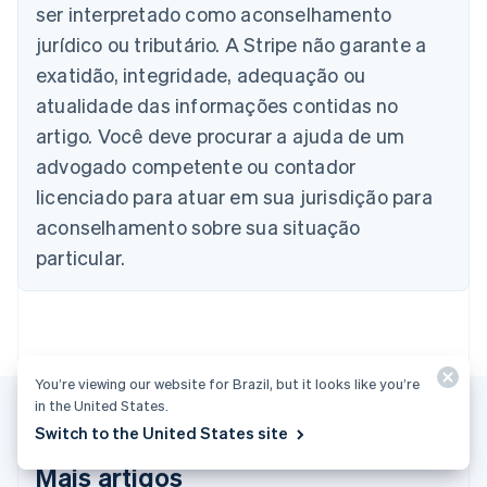
Austrália
ser interpretado como aconselhamento
English
jurídico ou tributário. A Stripe não garante a
Áustria
Deutsch
English
exatidão, integridade, adequação ou
Bélgica
atualidade das informações contidas no
Nederlands
Français
Deutsch
English
Brasil
artigo. Você deve procurar a ajuda de um
Português
English
advogado competente ou contador
Bulgária
licenciado para atuar em sua jurisdição para
English
Canadá
aconselhamento sobre sua situação
English
Français
particular.
China continental
简体中文
English
Chipre
English
Croácia
English
Italiano
You’re viewing our website for Brazil, but it looks like you’re
Dinamarca
in the United States.
English
Switch to the United States site
Emirados Árabes Unidos
English
Mais artigos