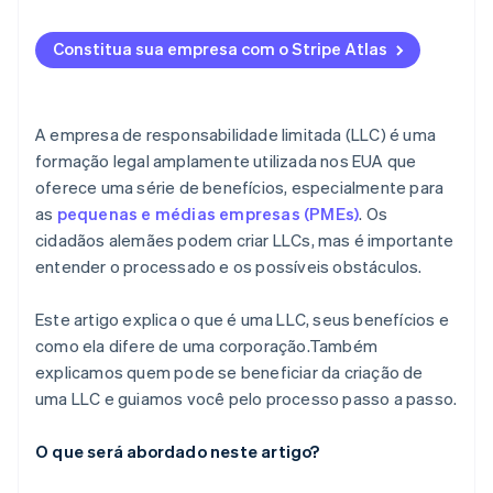
Excelente reputação no mercado dos EUA
empresas
Nômades digitais
Administração
Inscrever no Atlas
Registrar o contrato social de constituição
Constitua sua empresa com o Stripe Atlas
Aceitar pagamentos e movimentações bancárias
Nomear um agente registrado
antes da chegada do seu EIN
Elaborar um contrato operacional
Compra de ações de fundador sem dinheiro em
A empresa de responsabilidade limitada (LLC) é uma
espécie
formação legal amplamente utilizada nos EUA que
Solicitar um Número de Identificação do
oferece uma série de benefícios, especialmente para
Empregador (EIN)
Documentos legais de empresas de classe mundial
as
pequenas e médias empresas (PMEs)
. Os
Abrir uma conta empresarial
Um ano gratuito de Stripe Payments, além de 50 mil
cidadãos alemães podem criar LLCs, mas é importante
dólares em créditos e descontos de parceiros
entender o processado e os possíveis obstáculos.
Verificar licenças, permissões e vistos
Esclarecer a tributação na Alemanha
Este artigo explica o que é uma LLC, seus benefícios e
como ela difere de uma corporação.Também
explicamos quem pode se beneficiar da criação de
uma LLC e guiamos você pelo processo passo a passo.
O que será abordado neste artigo?