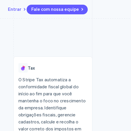
Entrar
Fale com nossa equipe
Recursos
Ecossistema
Contato
 marketplaces
Mais
Integrações de aplicativos
Parceiros
Fale com a equipe de vendas
Product roadmap
sões
Exemplos de códigos
Stripe App Marketplace
Seja um parceiro
Veja o que está chegando
ara plataformas
Blog de desenvolvedores
zer
Status da API
Radar
Prevenção de fraudes
Tax
Atlas
ativos
Incorporação de startups
O Stripe Tax automatiza a
conformidade fiscal global do
Climate
Remoção de carbono
início ao fim para que você
mantenha o foco no crescimento
da empresa. Identifique
obrigações fiscais, gerencie
cadastros, calcule e recolha o
valor correto dos impostos em