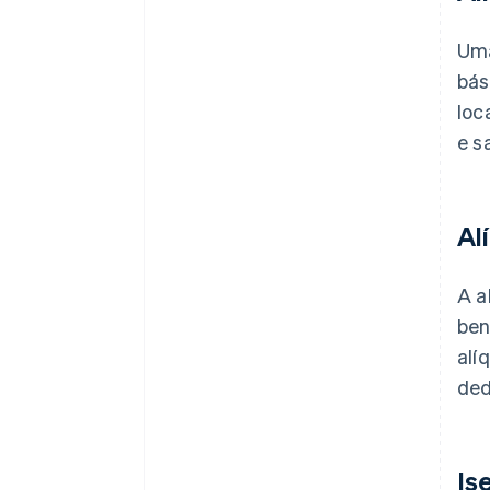
Uma
bás
loc
e s
Al
A a
ben
alí
ded
Is