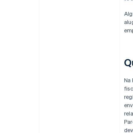
Alg
alu
emp
Q
Na 
fis
reg
env
rel
Par
dev