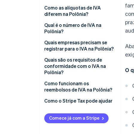
fam
Como as alíquotas de IVA
com
diferem na Polônia?
pra
Alíquota de IVA de 8%
Qual é o número de IVA na
aud
Polônia?
Alíquota de IVA de 5%
Quais empresas precisam se
Aba
Alíquota de IVA de 0%
registrar para o IVA na Polônia?
exi
Isento de IVA
Quais são os requisitos de
conformidade com o IVA na
O q
Polônia?
Cobre e mantenha o IVA
Como funcionam os
reembolsos de IVA na Polônia?
Envie um JPK_VAT
Como o Stripe Tax pode ajudar
Pague o IVA em dia
Use o mecanismo de
Comece já com a Stripe
pagamento dividido
Verifique as contrapartes