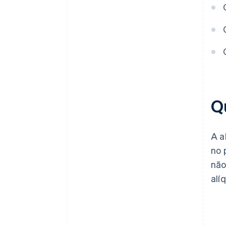
Mantenha o cadastro
atualizado
Qu
A a
no 
não
alí