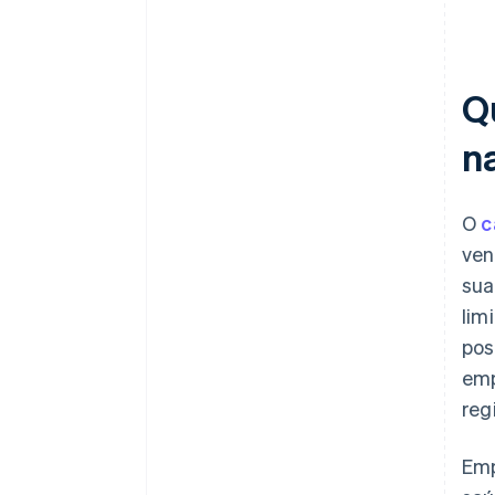
Q
n
O
c
ven
sua
lim
pos
emp
reg
Emp