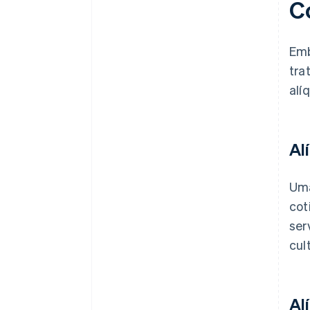
C
Emb
tra
alí
Al
Uma
cot
ser
cul
Al