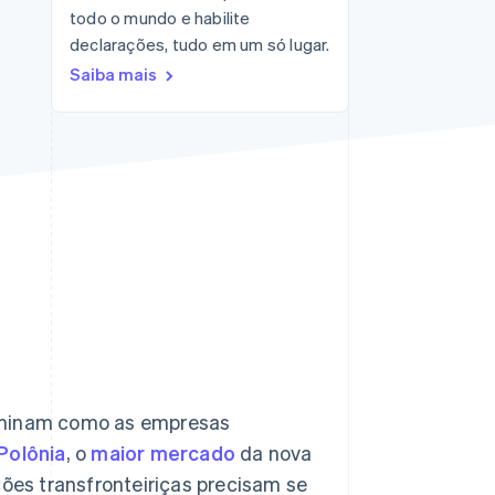
todo o mundo e habilite
Stripe Sessions 2026
Veja como a Stripe está
declarações, tudo em um só lugar.
construindo a
Saiba mais
infraestrutura
econômica da IA.
Assista agora
erminam como as empresas
Polônia
, o
maior mercado
da nova
es transfronteiriças precisam se