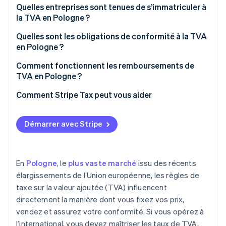
Taux de TVA de 5 %
Quelles entreprises sont tenues de s’immatriculer à
la TVA en Pologne ?
Taux de TVA de 0 %
Quelles sont les obligations de conformité à la TVA
Exonération de TVA
en Pologne ?
Facturer la TVA et assurer sa gestion
Comment fonctionnent les remboursements de
TVA en Pologne ?
Soumettre un fichier JPK_VAT
Comment Stripe Tax peut vous aider
Payer la TVA avant l’échéance prévue
Utiliser le mécanisme de paiement fractionné
Démarrer avec Stripe
Vérifier les contreparties
Veiller à ce que les informations d’immatriculation
En
Pologne
, le
plus vaste marché
issu des récents
restent à jour
élargissements de l’Union européenne, les règles de
taxe sur la valeur ajoutée (TVA) influencent
directement la manière dont vous fixez vos prix,
vendez et assurez votre conformité. Si vous opérez à
l’international, vous devez maîtriser les taux de TVA,