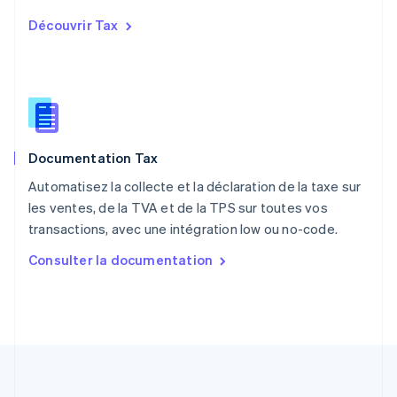
English
Découvrir Tax
Portugal
Português
English
R.A.S. de Hong Kong, Chine
English
简体中文
République tchèque
English
Roumanie
Documentation Tax
English
Royaume-Uni
Automatisez la collecte et la déclaration de la taxe sur
English
les ventes, de la TVA et de la TPS sur toutes vos
Singapour
transactions, avec une intégration low ou no-code.
English
简体中文
Slovaquie
Consulter la documentation
English
Slovénie
English
Italiano
Suède
Svenska
English
Suisse
Deutsch
Français
Italiano
English
Thaïlande