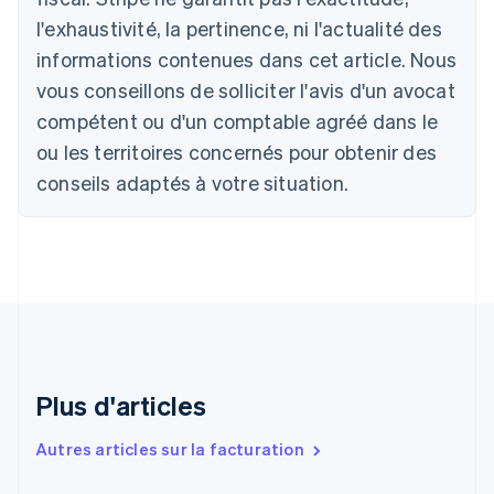
Australie
l'exhaustivité, la pertinence, ni l'actualité des
English
Autriche
informations contenues dans cet article. Nous
Deutsch
English
vous conseillons de solliciter l'avis d'un avocat
Belgique
Nederlands
Français
Deutsch
English
compétent ou d'un comptable agréé dans le
Brésil
ou les territoires concernés pour obtenir des
Português
English
Bulgarie
conseils adaptés à votre situation.
English
Canada
English
Français
Chine continentale
简体中文
English
Chypre
English
Croatie
English
Italiano
Plus d'articles
Danemark
English
Émirats arabes unis
Autres articles sur la facturation
English