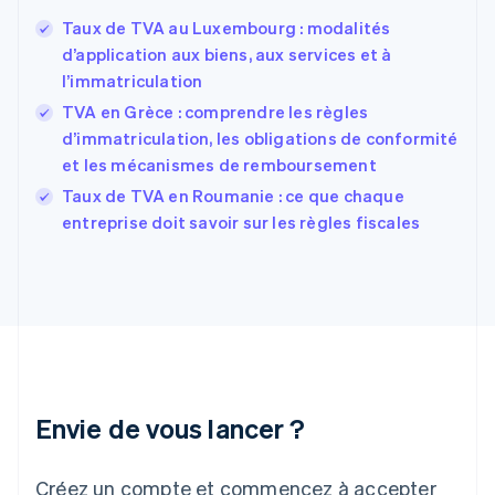
Espagne
Español
English
Taux de TVA au Luxembourg : modalités
Estonie
d’application aux biens, aux services et à
English
l’immatriculation
États-Unis
TVA en Grèce : comprendre les règles
English
Español
简体中文
Finlande
d’immatriculation, les obligations de conformité
English
Svenska
et les mécanismes de remboursement
France
Taux de TVA en Roumanie : ce que chaque
Français
English
entreprise doit savoir sur les règles fiscales
Gibraltar
English
Grèce
English
Hongrie
English
Inde
English
Irlande
Envie de vous lancer ?
English
Italie
Italiano
English
Créez un compte et commencez à accepter
Japon