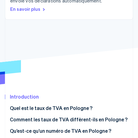
envoie vos déclarations automatiquement.
Découvrez les prochaines évolutions
Commerce en ligne
En savoir plus
Radar
Prévention de la fraude
Écosystème
Atlas
Constitution de start-up
Partenaires
Climate
Stripe App Marketplace
Élimination du carbone
Identity
Vérification de l'identité
Introduction
Stripe Sessions 2026
Découvrez comment Stripe construit l’infrastructure écono
Quel est le taux de TVA en Pologne ?
Regarder la vidéo
Comment les taux de TVA diffèrent-ils en Pologne ?
Taux de TVA de 8 %
Qu’est-ce qu’un numéro de TVA en Pologne ?