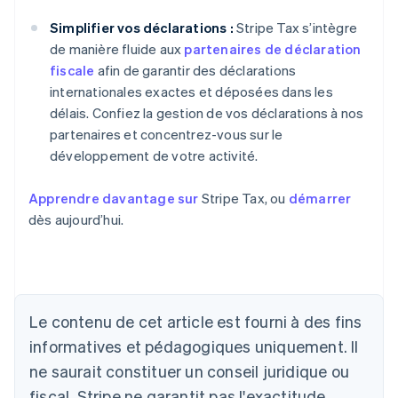
Simplifier vos déclarations :
Stripe Tax s’intègre
de manière fluide aux
partenaires de déclaration
fiscale
afin de garantir des déclarations
internationales exactes et déposées dans les
délais. Confiez la gestion de vos déclarations à nos
partenaires et concentrez-vous sur le
développement de votre activité.
Apprendre davantage sur
Stripe Tax, ou
démarrer
dès aujourd’hui.
Le contenu de cet article est fourni à des fins
informatives et pédagogiques uniquement. Il
Allemagne
ne saurait constituer un conseil juridique ou
Deutsch
English
fiscal. Stripe ne garantit pas l'exactitude,