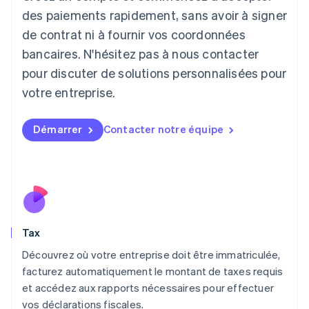
日本語
English
des paiements rapidement, sans avoir à signer
Lettonie
de contrat ni à fournir vos coordonnées
English
bancaires. N'hésitez pas à nous contacter
Liechtenstein
pour discuter de solutions personnalisées pour
Deutsch
English
Lituanie
votre entreprise.
English
Luxembourg
Français
Deutsch
English
Démarrer
Contacter notre équipe
Malaisie
English
简体中文
Malte
English
Mexique
Español
English
Norvège
Tax
English
Nouvelle-Zélande
Découvrez où votre entreprise doit être immatriculée,
English
facturez automatiquement le montant de taxes requis
Pays-Bas
et accédez aux rapports nécessaires pour effectuer
Nederlands
English
vos déclarations fiscales.
Pologne