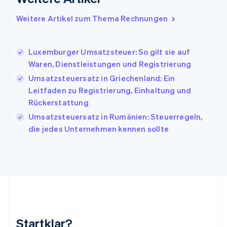
Indien
Weitere Artikel zum Thema Rechnungen
English
Irland
English
Luxemburger Umsatzsteuer: So gilt sie auf
Italien
Waren, Dienstleistungen und Registrierung
Italiano
English
Japan
Umsatzsteuersatz in Griechenland: Ein
日本語
English
Leitfaden zu Registrierung, Einhaltung und
Kanada
Rückerstattung
English
Français
Kroatien
Umsatzsteuersatz in Rumänien: Steuerregeln,
English
Italiano
die jedes Unternehmen kennen sollte
Lettland
English
Liechtenstein
Deutsch
English
Litauen
English
Luxemburg
Français
Deutsch
English
Malaysia
Startklar?
English
简体中文