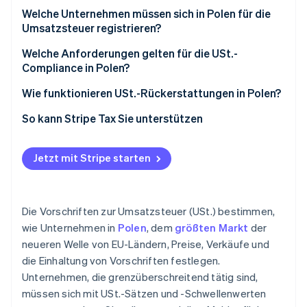
Welche Unternehmen müssen sich in Polen für die
Umsatzsteuer registrieren?
Welche Anforderungen gelten für die USt.-
Compliance in Polen?
Zahlung und Beibehaltung der USt.
Wie funktionieren USt.-Rückerstattungen in Polen?
JPK_VAT absenden
So kann Stripe Tax Sie unterstützen
USt. pünktlich zahlen
Jetzt mit Stripe starten
Mechanismus der geteilten Zahlung verwenden
Gegenparteien verifizieren
Die Vorschriften zur Umsatzsteuer (USt.) bestimmen,
Registrierung auf dem neuesten Stand halten
wie Unternehmen in
Polen
, dem
größten Markt
der
neueren Welle von EU-Ländern, Preise, Verkäufe und
die Einhaltung von Vorschriften festlegen.
Unternehmen, die grenzüberschreitend tätig sind,
müssen sich mit USt.-Sätzen und -Schwellenwerten