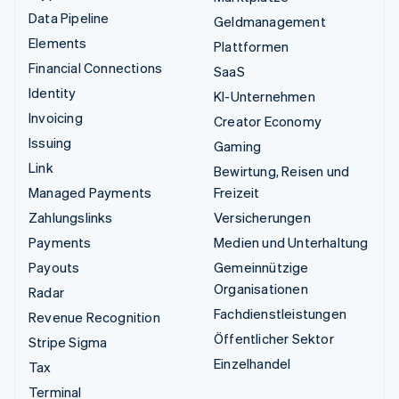
Data Pipeline
Geldmanagement
Elements
Plattformen
Financial Connections
SaaS
Identity
KI-Unternehmen
Invoicing
Creator Economy
Issuing
Gaming
Link
Bewirtung, Reisen und
Managed Payments
Freizeit
Zahlungslinks
Versicherungen
Payments
Medien und Unterhaltung
Payouts
Gemeinnützige
Organisationen
Radar
Fachdienstleistungen
Revenue Recognition
Öffentlicher Sektor
Stripe Sigma
Einzelhandel
Tax
Terminal