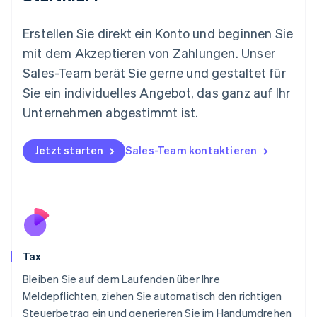
Malta
English
Erstellen Sie direkt ein Konto und beginnen Sie
Mexiko
mit dem Akzeptieren von Zahlungen. Unser
Español
English
Sales-Team berät Sie gerne und gestaltet für
Neuseeland
Sie ein individuelles Angebot, das ganz auf Ihr
English
Niederlande
Unternehmen abgestimmt ist.
Nederlands
English
Norwegen
English
Jetzt starten
Sales-Team kontaktieren
Österreich
Deutsch
English
Polen
English
Portugal
Português
English
Rumänien
Tax
English
Schweden
Bleiben Sie auf dem Laufenden über Ihre
Svenska
English
Meldepflichten, ziehen Sie automatisch den richtigen
Schweiz
Steuerbetrag ein und generieren Sie im Handumdrehen
Deutsch
Français
Italiano
English