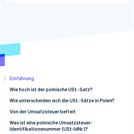
Betrugsprävention
Ecosystem
Atlas
Start-up-Gründung
Partner
Stripe App-Marktplatz
Climate
CO₂-Entnahme
Stripe-Sessions 2026
Erfahren Sie, wie Stripe Lösungen für die Wirtschaft
Jetzt ansehen
Einführung
Wie hoch ist der polnische USt.-Satz?
Wie unterscheiden sich die USt.-Sätze in Polen?
8 % Umsatzsteuer
Von der Umsatzsteuer befreit
5 % Umsatzsteuer
Was ist eine polnische Umsatzsteuer-
Identifikationsnummer (USt-IdNr.)?
Umsatzsteuersatz von 0 %