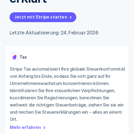
Data Pipeline
Geldmanagement
Marktplatz auf
Zugriff auf mehr als
Datensynchronisierung
Produkt-Roadmap
Plattformen
Grundlagen der
125
Stripe Sessions
SaaS
Abonnementverwaltung
Jetzt mit Stripe starten
Terminal
Karriere
Zahlungen vor Ort
Newsroom
So setzen Sie
Authorization
Stripe Press
nutzungsbasierte
Letzte Aktualisierung: 24. Februar 2026
Boost
Abrechnung um
Nach Branche
Optimierung der
Stablecoin-gestützte
Autorisierungsraten
Karten ausgeben: So
Link
KI-Unternehmen
Kontakt
geht´s
Beschleunigter
Tax
Creator Economy
Bereitstellung und
Bezahlvorgang
Gaming
Verwaltung von
Sales-Team
Financial
Bewirtung, Reisen und
Stripe Tax automatisiert Ihre globale Steuerkonformität
Diensten mit Agenten
kontaktieren
Connections
Freizeit
Partner werden
von Anfang bis Ende, sodass Sie sich ganz auf Ihr
Verbundene
Versicherungen
Unternehmenswachstum konzentrieren können.
Medien und
Finanzdaten
Unterhaltung
Identifizieren Sie Ihre steuerlichen Verpflichtungen,
Ressourcen
Gemeinnützige
koordinieren Sie Registrierungen, berechnen Sie
Organisationen
weltweit die richtigen Steuerbeträge, ziehen Sie sie ein
Fachdienstleistungen
App-Integrationen
Mehr
Öffentlicher Sektor
Code-Beispiele
und reichen Sie Steuererklärungen ein – alles an einem
Product roadmap
Einzelhandel
Entwickler-Blog
Ort.
Ausblick
API-Status
Mehr erfahren
Radar