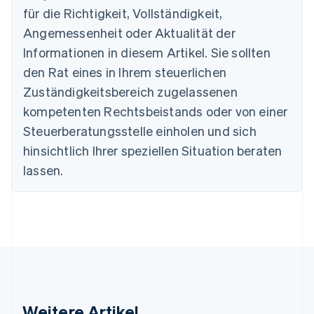
English
für die Richtigkeit, Vollständigkeit,
Belgien
Angemessenheit oder Aktualität der
Nederlands
Français
Deutsch
English
Brasilien
Informationen in diesem Artikel. Sie sollten
Português
English
den Rat eines in Ihrem steuerlichen
Bulgarien
Zuständigkeitsbereich zugelassenen
English
Dänemark
kompetenten Rechtsbeistands oder von einer
English
Steuerberatungsstelle einholen und sich
Deutschland
Deutsch
English
hinsichtlich Ihrer speziellen Situation beraten
Estland
lassen.
English
Festlandchina
简体中文
English
Finnland
English
Svenska
Frankreich
Français
English
Gibraltar
English
Griechenland
Weitere Artikel
English