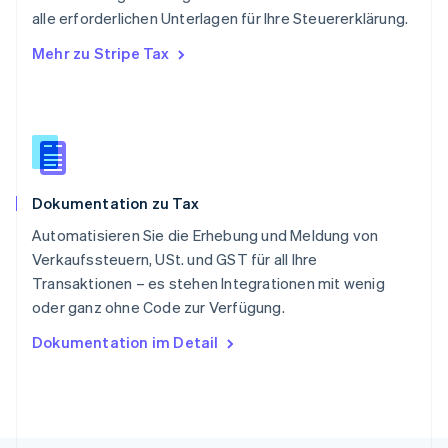
alle erforderlichen Unterlagen für Ihre Steuererklärung.
Singapur
English
简体中文
Mehr zu Stripe Tax
Slowakei
English
Slowenien
English
Italiano
Sonderverwaltungsregion Hongkong,
China
English
简体中文
Dokumentation zu Tax
Spanien
Español
English
Automatisieren Sie die Erhebung und Meldung von
Thailand
Verkaufssteuern, USt. und GST für all Ihre
ไทย
English
Transaktionen – es stehen Integrationen mit wenig
Tschechische Republik
oder ganz ohne Code zur Verfügung.
English
Ungarn
Dokumentation im Detail
English
Vereinigte Arabische Emirate
English
Vereinigte Staaten
English
Español
简体中文