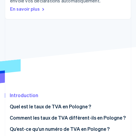
envoie vos déclarations automatiquement.
Découvrez les prochaines évolutions
Commerce en ligne
En savoir plus
Radar
Prévention de la fraude
Écosystème
Atlas
Constitution de start-up
Partenaires
Climate
Stripe App Marketplace
Élimination du carbone
Identity
Vérification de l'identité
Introduction
Stripe Sessions 2026
Découvrez comment Stripe construit l’infrastructure écono
Quel est le taux de TVA en Pologne ?
Regarder la vidéo
Comment les taux de TVA diffèrent-ils en Pologne ?
Taux de TVA de 8 %
Qu’est-ce qu’un numéro de TVA en Pologne ?