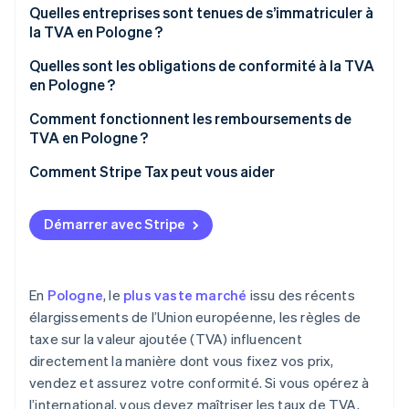
Taux de TVA de 5 %
Quelles entreprises sont tenues de s’immatriculer à
la TVA en Pologne ?
Taux de TVA de 0 %
Quelles sont les obligations de conformité à la TVA
Exonération de TVA
en Pologne ?
Facturer la TVA et assurer sa gestion
Comment fonctionnent les remboursements de
TVA en Pologne ?
Soumettre un fichier JPK_VAT
Comment Stripe Tax peut vous aider
Payer la TVA avant l’échéance prévue
Utiliser le mécanisme de paiement fractionné
Démarrer avec Stripe
Vérifier les contreparties
Veiller à ce que les informations d’immatriculation
En
Pologne
, le
plus vaste marché
issu des récents
restent à jour
élargissements de l’Union européenne, les règles de
taxe sur la valeur ajoutée (TVA) influencent
directement la manière dont vous fixez vos prix,
vendez et assurez votre conformité. Si vous opérez à
l’international, vous devez maîtriser les taux de TVA,