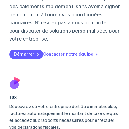
日本語
English
des paiements rapidement, sans avoir à signer
Lettonie
de contrat ni à fournir vos coordonnées
English
bancaires. N'hésitez pas à nous contacter
Liechtenstein
pour discuter de solutions personnalisées pour
Deutsch
English
Lituanie
votre entreprise.
English
Luxembourg
Français
Deutsch
English
Démarrer
Contacter notre équipe
Malaisie
English
简体中文
Malte
English
Mexique
Español
English
Norvège
Tax
English
Nouvelle-Zélande
Découvrez où votre entreprise doit être immatriculée,
English
facturez automatiquement le montant de taxes requis
Pays-Bas
et accédez aux rapports nécessaires pour effectuer
Nederlands
English
vos déclarations fiscales.
Pologne