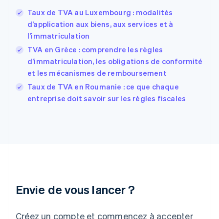
Espagne
Español
English
Taux de TVA au Luxembourg : modalités
Estonie
d’application aux biens, aux services et à
English
l’immatriculation
États-Unis
TVA en Grèce : comprendre les règles
English
Español
简体中文
Finlande
d’immatriculation, les obligations de conformité
English
Svenska
et les mécanismes de remboursement
France
Taux de TVA en Roumanie : ce que chaque
Français
English
entreprise doit savoir sur les règles fiscales
Gibraltar
English
Grèce
English
Hongrie
English
Inde
English
Irlande
Envie de vous lancer ?
English
Italie
Italiano
English
Créez un compte et commencez à accepter
Japon