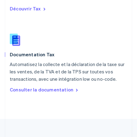
English
Découvrir Tax
Portugal
Português
English
R.A.S. de Hong Kong, Chine
English
简体中文
République tchèque
English
Roumanie
Documentation Tax
English
Royaume-Uni
Automatisez la collecte et la déclaration de la taxe sur
English
les ventes, de la TVA et de la TPS sur toutes vos
Singapour
transactions, avec une intégration low ou no-code.
English
简体中文
Slovaquie
Consulter la documentation
English
Slovénie
English
Italiano
Suède
Svenska
English
Suisse
Deutsch
Français
Italiano
English
Thaïlande