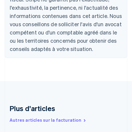
Australie
l'exhaustivité, la pertinence, ni l'actualité des
English
Autriche
informations contenues dans cet article. Nous
Deutsch
English
vous conseillons de solliciter l'avis d'un avocat
Belgique
Nederlands
Français
Deutsch
English
compétent ou d'un comptable agréé dans le
Brésil
ou les territoires concernés pour obtenir des
Português
English
Bulgarie
conseils adaptés à votre situation.
English
Canada
English
Français
Chine continentale
简体中文
English
Chypre
English
Croatie
English
Italiano
Plus d'articles
Danemark
English
Émirats arabes unis
Autres articles sur la facturation
English