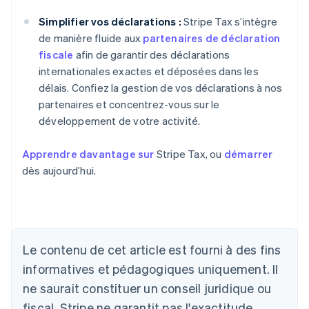
Simplifier vos déclarations :
Stripe Tax s’intègre
de manière fluide aux
partenaires de déclaration
fiscale
afin de garantir des déclarations
internationales exactes et déposées dans les
délais. Confiez la gestion de vos déclarations à nos
partenaires et concentrez-vous sur le
développement de votre activité.
Apprendre davantage sur
Stripe Tax, ou
démarrer
dès aujourd’hui.
Le contenu de cet article est fourni à des fins
informatives et pédagogiques uniquement. Il
Allemagne
ne saurait constituer un conseil juridique ou
Deutsch
English
fiscal. Stripe ne garantit pas l'exactitude,