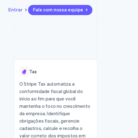
Entrar
Fale com nossa equipe
Recursos
Ecossistema
Contato
 marketplaces
Mais
Integrações de aplicativos
Parceiros
Fale com a equipe de vendas
Product roadmap
sões
Exemplos de códigos
Stripe App Marketplace
Seja um parceiro
Veja o que está chegando
ara plataformas
Blog de desenvolvedores
zer
Status da API
Radar
Prevenção de fraudes
Tax
Atlas
ativos
Incorporação de startups
O Stripe Tax automatiza a
conformidade fiscal global do
Climate
Remoção de carbono
início ao fim para que você
mantenha o foco no crescimento
da empresa. Identifique
obrigações fiscais, gerencie
cadastros, calcule e recolha o
valor correto dos impostos em