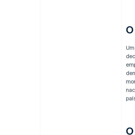
O
Um 
dec
emp
den
mon
nac
paí
O