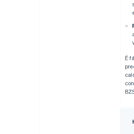
É f
pre
cal
con
BZS