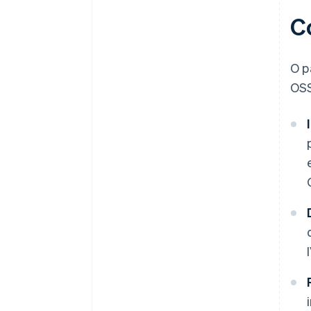
C
O p
OSS