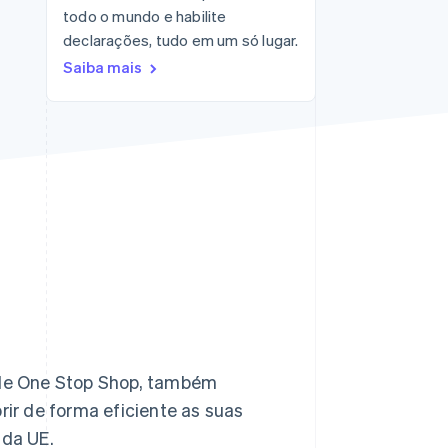
todo o mundo e habilite
Stripe Sessions 2026
Veja como a Stripe está
declarações, tudo em um só lugar.
construindo a
Saiba mais
infraestrutura
econômica da IA.
Assista agora
de One Stop Shop, também
ir de forma eficiente as suas
 da UE.