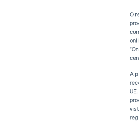
O r
pro
com
onl
"On
cen
A p
rec
UE.
pro
vis
reg