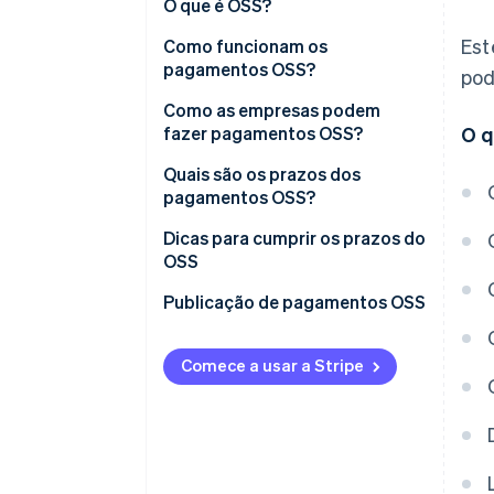
O que é OSS?
Est
Como funcionam os
pagamentos OSS?
pod
Como as empresas podem
fazer pagamentos OSS?
O q
Quais são os prazos dos
pagamentos OSS?
Dicas para cumprir os prazos do
OSS
Enviar os relatórios do OSS
Publicação de pagamentos OSS
antecipadamente
Planejar-se para atrasos
Comece a usar a Stripe
inesperados
Definir lembretes
Considere os tempos de
processamento bancário