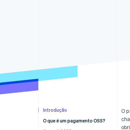
Introdução
O p
cha
O que é um pagamento OSS?
obr