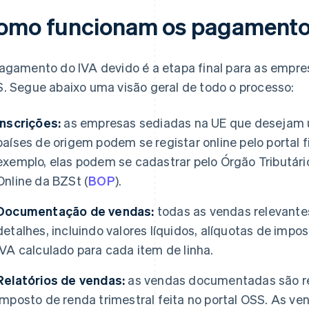
omo funcionam os pagament
agamento do IVA devido é a etapa final para as empr
. Segue abaixo uma visão geral de todo o processo:
Inscrições:
as empresas sediadas na UE que desejam ut
países de origem podem se registar online pelo portal 
exemplo, elas podem se cadastrar pelo Órgão Tributário
Online da BZSt (
BOP
).
Documentação de vendas:
todas as vendas relevant
detalhes, incluindo valores líquidos, alíquotas de impo
IVA calculado para cada item de linha.
Relatórios de vendas:
as vendas documentadas são r
imposto de renda trimestral feita no portal OSS. As ve