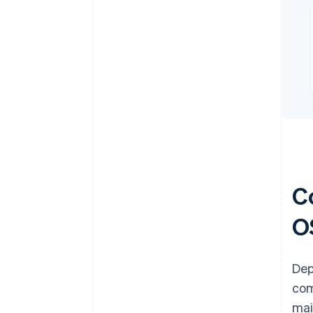
C
O
Dep
com
mai