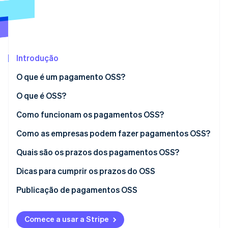
Veja o que está chegando
Radar
Ecossistema
Prevenção de fraudes
Parceiros
Atlas
Stripe App Marketplace
Incorporação de startups
Introdução
Climate
O que é um pagamento OSS?
Remoção de carbono
O que é OSS?
Identity
Verificação de identidade
Como funcionam os pagamentos OSS?
Como as empresas podem fazer pagamentos OSS?
Quais são os prazos dos pagamentos OSS?
Stripe Sessions 2026
Dicas para cumprir os prazos do OSS
Veja como a Stripe está construindo a infraestrutura econ
Assista agora
Enviar os relatórios do OSS antecipadamente
Publicação de pagamentos OSS
Planejar-se para atrasos inesperados
Comece a usar a Stripe
Definir lembretes