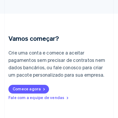
English
Grécia
English
Hungria
English
Índia
English
Vamos começar?
Irlanda
English
Crie uma conta e comece a aceitar
Itália
Italiano
English
pagamentos sem precisar de contratos nem
Japão
dados bancários, ou fale conosco para criar
日本語
English
Letônia
um pacote personalizado para sua empresa.
English
Liechtenstein
Comece agora
Deutsch
English
Lituânia
Fale com a equipe de vendas
English
Luxemburgo
Français
Deutsch
English
Malásia