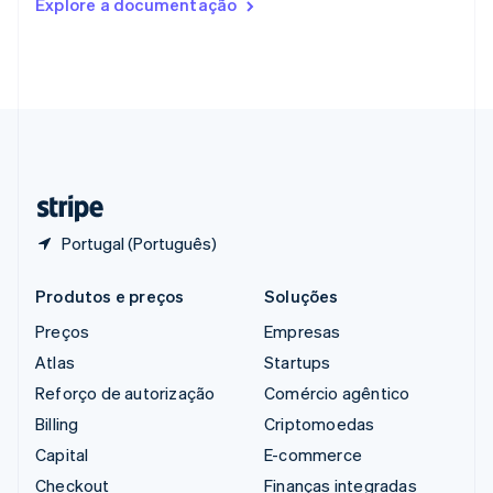
Explore a documentação
English
Singapura
English
简体中文
Suécia
Svenska
English
Suíça
Deutsch
Français
Italiano
English
Tailândia
ไทย
English
Portugal (Português)
Produtos e preços
Soluções
Preços
Empresas
Atlas
Startups
Reforço de autorização
Comércio agêntico
Billing
Criptomoedas
Capital
E-commerce
Checkout
Finanças integradas