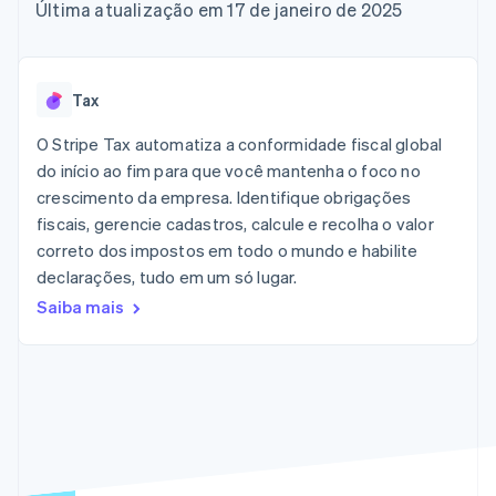
flexíveis de IU
Recognition
Última atualização em 17 de janeiro de 2025
Marketplaces
Gerenciar assinaturas
Formas de
Automação
Plano de ação do
Gestão dos valores
Ofereça cobrança por
pagamento
contábil
produto
Plataformas
uso
Acesso a mais
Stripe Sigma
Conferência anual das
SaaS
Emita cartões
de 125
Relatórios
sessões
respaldados por
Tax
Terminal
personalizados
Carreiras
stablecoins
Pagamentos
Data Pipeline
Sala de imprensa
Provisione e gerencie
O Stripe Tax automatiza a conformidade fiscal global
presenciais
Sincronização
Stripe Press
serviços com agentes
Por setor
do início ao fim para que você mantenha o foco no
Authorization
de dados
Boost
crescimento da empresa. Identifique obrigações
Otimizações
Empresas de IA
fiscais, gerencie cadastros, calcule e recolha o valor
de aceitação
Economia de criadores
Contato
Recursos
correto dos impostos em todo o mundo e habilite
Link
Checkout
Jogos
declarações, tudo em um só lugar.
Fale com a equipe de
Hospitalidade, viagens
Integrações de
acelerado
vendas
Saiba mais
e lazer
aplicativos
Financial
Seja um parceiro
Seguros
Exemplos de códigos
Connections
Mídia e entretenimento
Blog de
Dados de
desenvolvedores
contas
Organizações sem fins
Status da API
vinculadas
lucrativos
Serviços profissionais
Setor público
Mais
Varejo
Product roadmap