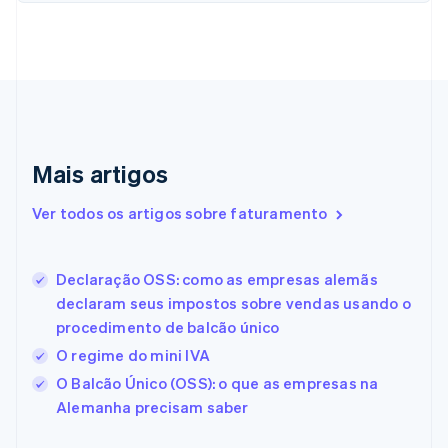
English
Croácia
English
Italiano
Dinamarca
English
Emirados Árabes Unidos
English
Eslováquia
Mais artigos
English
Eslovênia
Ver todos os artigos sobre faturamento
English
Italiano
Espanha
Español
English
Declaração OSS: como as empresas alemãs
Estados Unidos
declaram seus impostos sobre vendas usando o
English
Español
简体中文
Estônia
procedimento de balcão único
English
O regime do mini IVA
Finlândia
O Balcão Único (OSS): o que as empresas na
English
Svenska
França
Alemanha precisam saber
Français
English
Gibraltar