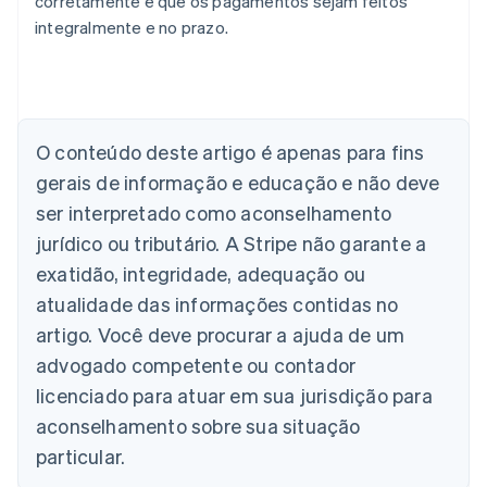
corretamente e que os pagamentos sejam feitos
integralmente e no prazo.
Alemanha
O conteúdo deste artigo é apenas para fins
Deutsch
English
Austrália
gerais de informação e educação e não deve
English
ser interpretado como aconselhamento
Áustria
jurídico ou tributário. A Stripe não garante a
Deutsch
English
Bélgica
exatidão, integridade, adequação ou
Nederlands
Français
Deutsch
English
atualidade das informações contidas no
Brasil
Português
English
artigo. Você deve procurar a ajuda de um
Bulgária
advogado competente ou contador
English
Canadá
licenciado para atuar em sua jurisdição para
English
Français
aconselhamento sobre sua situação
China continental
particular.
简体中文
English
Chipre