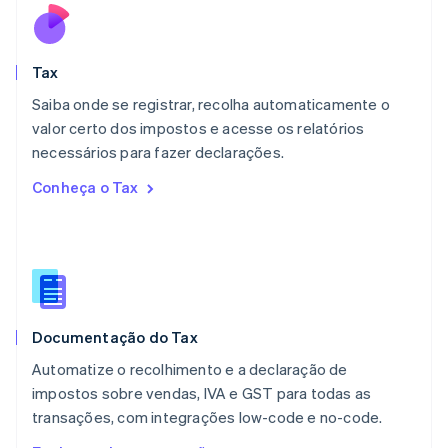
English
简体中文
Malta
English
Tax
México
Español
English
Saiba onde se registrar, recolha automaticamente o
Noruega
valor certo dos impostos e acesse os relatórios
English
necessários para fazer declarações.
Nova Zelândia
English
Conheça o Tax
Países Baixos
Nederlands
English
Polônia
English
Portugal
Português
English
RAE de Hong Kong, China
Documentação do Tax
English
简体中文
Reino Unido
Automatize o recolhimento e a declaração de
English
impostos sobre vendas, IVA e GST para todas as
República Tcheca
transações, com integrações low-code e no-code.
English
Romênia