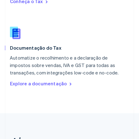
Conheça o Tax
Países Baixos
Nederlands
English
Polônia
English
Portugal
Português
English
RAE de Hong Kong, China
Documentação do Tax
English
简体中文
Reino Unido
Automatize o recolhimento e a declaração de
English
impostos sobre vendas, IVA e GST para todas as
República Tcheca
transações, com integrações low-code e no-code.
English
Romênia
Explore a documentação
English
Singapura
English
简体中文
Suécia
Svenska
English
Suíça
Deutsch
Français
Italiano
English
Tailândia
ไทย
English