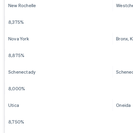
New Rochelle
Westch
8,375%
Nova York
Bronx, 
8,875%
Schenectady
Schene
8,000%
Utica
Oneida
8,750%