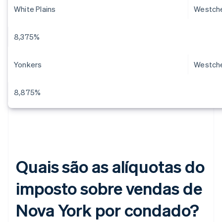
White Plains
Westch
8,375%
Yonkers
Westch
8,875%
Quais são as alíquotas do
imposto sobre vendas de
Nova York por condado?