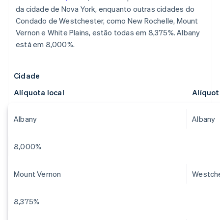
da cidade de Nova York, enquanto outras cidades do
Condado de Westchester, como New Rochelle, Mount
Vernon e White Plains, estão todas em 8,375%. Albany
está em 8,000%.
Cidade
Alíquota local
Alíquo
Albany
Albany
8,000%
Mount Vernon
Westch
8,375%