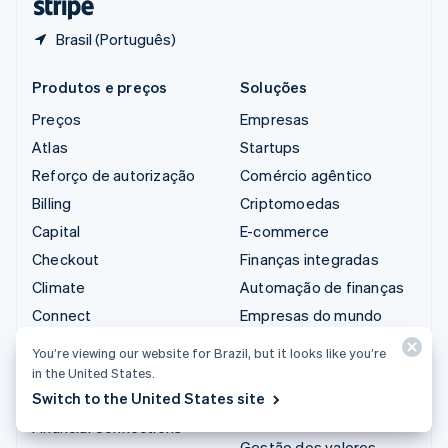
Brasil (Português)
Produtos e preços
Soluções
Preços
Empresas
Atlas
Startups
Reforço de autorização
Comércio agêntico
Billing
Criptomoedas
Capital
E-commerce
Checkout
Finanças integradas
Climate
Automação de finanças
Connect
Empresas do mundo
todo
Criptomoedas
You’re viewing our website for Brazil, but it looks like you’re
Pagamentos no
Data Pipeline
in the United States.
aplicativo
Switch to the United States site
Elements
Marketplaces
Financial Connections
Gestão dos valores