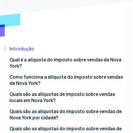
Ecossistema
Stripe Sessions 2026
Parceiros
Stripe App Marketplace
Veja como a Stripe está construindo a infraestrutura econô
Assista agora
Introdução
Qual é a alíquota do imposto sobre vendas de Nova
York?
Como funciona a alíquota do imposto sobre vendas
de Nova York?
Quais são as alíquotas de imposto sobre vendas
locais em Nova York?
Impostos sobre vendas do estado de Nova York em
Quais são as alíquotas do imposto sobre vendas de
2026
Nova York por cidade?
Quais são as alíquotas do imposto sobre vendas de