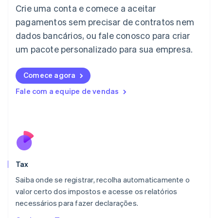
Crie uma conta e comece a aceitar
Itália
Italiano
English
pagamentos sem precisar de contratos nem
Japão
dados bancários, ou fale conosco para criar
日本語
English
Letônia
um pacote personalizado para sua empresa.
English
Liechtenstein
Comece agora
Deutsch
English
Lituânia
Fale com a equipe de vendas
English
Luxemburgo
Français
Deutsch
English
Malásia
English
简体中文
Malta
English
Tax
México
Español
English
Saiba onde se registrar, recolha automaticamente o
Noruega
valor certo dos impostos e acesse os relatórios
English
necessários para fazer declarações.
Nova Zelândia
English