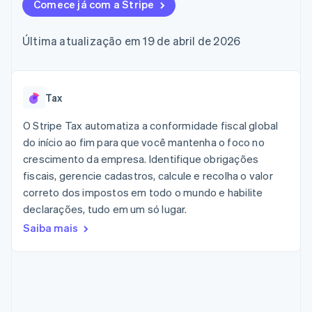
de 125
Comece já com a Stripe
Recognition
Marketplaces
Gerenciar assinaturas
Authorization
Automação
Plano de ação do
Gestão dos valores
Ofereça cobrança por
Boost
contábil
produto
Plataformas
uso
Última atualização em 19 de abril de 2026
Otimizações
Stripe Sigma
Conferência anual das
SaaS
Emita cartões
de aceitação
Relatórios
sessões
respaldados por
Link
personalizados
Carreiras
stablecoins
Checkout
Data Pipeline
Sala de imprensa
Provisione e gerencie
acelerado
Sincronização
Stripe Press
Tax
serviços com agentes
Por setor
de dados
O Stripe Tax automatiza a conformidade fiscal global
Empresas de IA
do início ao fim para que você mantenha o foco no
Economia de criadores
Contato
Recursos
crescimento da empresa. Identifique obrigações
Mais
Jogos
fiscais, gerencie cadastros, calcule e recolha o valor
Fale com a equipe de
Product roadmap
Hospitalidade, viagens
Integrações de
vendas
correto dos impostos em todo o mundo e habilite
Veja o que está chegando
e lazer
aplicativos
Seja um parceiro
declarações, tudo em um só lugar.
Seguros
Exemplos de códigos
Radar
Mídia e entretenimento
Blog de
Prevenção de fraudes
Saiba mais
desenvolvedores
Organizações sem fins
Status da API
Atlas
lucrativos
Incorporação de startups
Serviços profissionais
Climate
Setor público
Remoção de carbono
Varejo