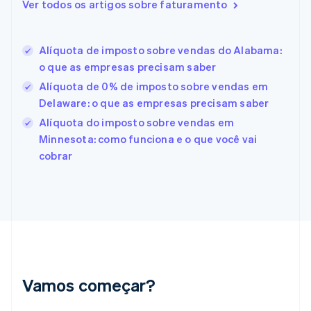
Ver todos os artigos sobre faturamento
Eslovênia
English
Italiano
Espanha
Alíquota de imposto sobre vendas do Alabama:
Español
English
o que as empresas precisam saber
Estados Unidos
English
Español
简体中文
Alíquota de 0% de imposto sobre vendas em
Estônia
Delaware: o que as empresas precisam saber
English
Alíquota do imposto sobre vendas em
Finlândia
Minnesota: como funciona e o que você vai
English
Svenska
França
cobrar
Français
English
Gibraltar
English
Grécia
English
Hungria
English
Índia
English
Vamos começar?
Irlanda
English