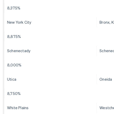
8,375%
New York City
Bronx, 
8,875%
Schenectady
Schene
8,000%
Utica
Oneida
8,750%
White Plains
Westch