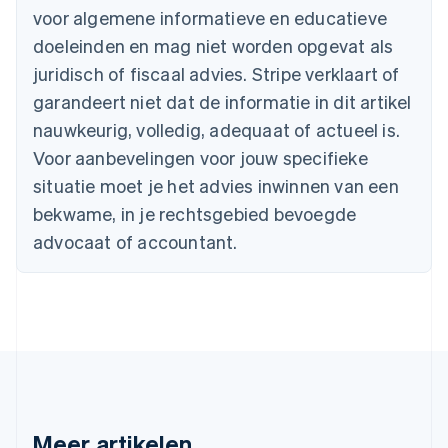
English
voor algemene informatieve en educatieve
België
doeleinden en mag niet worden opgevat als
Nederlands
Français
Deutsch
English
Brazilië
juridisch of fiscaal advies. Stripe verklaart of
Português
English
garandeert niet dat de informatie in dit artikel
Bulgarije
nauwkeurig, volledig, adequaat of actueel is.
English
Canada
Voor aanbevelingen voor jouw specifieke
English
Français
situatie moet je het advies inwinnen van een
Cyprus
English
bekwame, in je rechtsgebied bevoegde
Denemarken
advocaat of accountant.
English
Duitsland
Deutsch
English
Estland
English
Finland
English
Svenska
Frankrijk
Français
English
Gibraltar
Meer artikelen
English