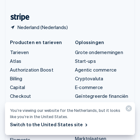
Zwitserland
Deutsch
Français
Italiano
English
Nederland (Nederlands)
Producten en tarieven
Oplossingen
Tarieven
Grote ondernemingen
Atlas
Start-ups
Authorization Boost
Agentic commerce
Billing
Cryptovaluta
Capital
E-commerce
Checkout
Geïntegreerde financiën
Climate
Automatisering van
You’re viewing our website for the Netherlands, but it looks
financiën
Connect
like you’re in the United States.
Internationaal zakendoen
Cryptovaluta
Switch to the United States site
In-appbetalingen
Data Pipeline
Marktplaatsen
Elements