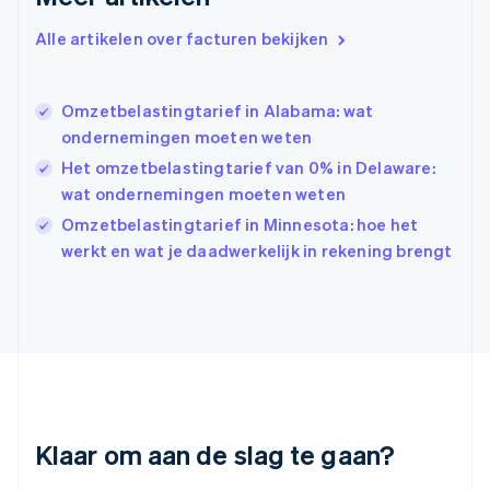
Griekenland
Alle artikelen over facturen bekijken
English
Hongarije
English
Omzetbelastingtarief in Alabama: wat
Hongkong SAR, China
ondernemingen moeten weten
English
简体中文
Ierland
Het omzetbelastingtarief van 0% in Delaware:
English
wat ondernemingen moeten weten
India
Omzetbelastingtarief in Minnesota: hoe het
English
Italië
werkt en wat je daadwerkelijk in rekening brengt
Italiano
English
Japan
日本語
English
Kroatië
English
Italiano
Letland
English
Liechtenstein
Deutsch
English
Klaar om aan de slag te gaan?
Litouwen
English