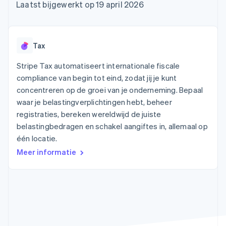
Toegang tot meer
Data Pipeline
Bedrijf
Laatst bijgewerkt op 19 april 2026
Marktplaatsen
Gegevenssynchronisatie
dan 125
Geldbeheer
Facturatie naar gebruik
Terminal
Productroadmap
Platforms
bieden
Fysieke betalingen
Jaarlijks congres
SaaS
Betaalkaarten uitgeven
Authorization
Sessions
die door stablecoins
Tax
Boost
Vacatures
worden gedekt
Optimaliseer de
Stripe Newsroom
Diensten voorzien en
Stripe Tax automatiseert internationale fiscale
acceptatie
Stripe Press
beheren met agents
Per branche
compliance van begin tot eind, zodat jij je kunt
Link
Versneld afrekenen
concentreren op de groei van je onderneming. Bepaal
Financial
AI-bedrijven
waar je belastingverplichtingen hebt, beheer
Connections
Creator economy
Contact
Bronnen
registraties, bereken wereldwijd de juiste
Data gekoppelde
Gaming
rekeningen
Horeca, reizen en vrije
belastingbedragen en schakel aangiftes in, allemaal op
Neem contact op
tijd
App-integraties
Partner worden
één locatie.
Verzekering
Voorbeelden van code
Media en entertainment
Developerblog
Meer informatie
API-status
Meer
Non-profitorganisaties
Product roadmap
Ontdek wat er in het verschiet ligt
Professionele
dienstverlening
Radar
Publieke sector
Fraudepreventie
Detailhandel
Atlas