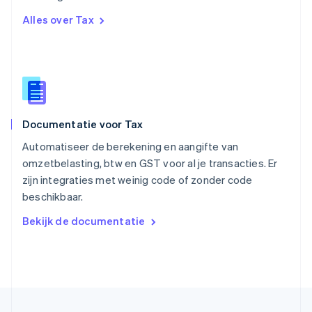
Singapore
Alles over Tax
English
简体中文
Slovenië
English
Italiano
Slowakije
English
Spanje
Español
English
Documentatie voor Tax
Thailand
ไทย
English
Automatiseer de berekening en aangifte van
Tsjechië
omzetbelasting, btw en GST voor al je transacties. Er
English
zijn integraties met weinig code of zonder code
Vasteland van China
beschikbaar.
简体中文
English
Verenigd Koninkrijk
Bekijk de documentatie
English
Verenigde Arabische Emiraten
English
Verenigde Staten
English
Español
简体中文
Zweden
Svenska
English