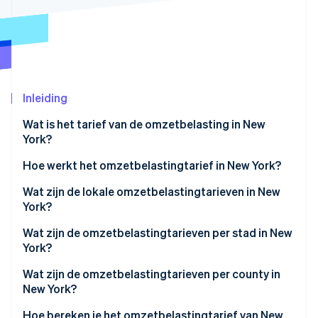
Oprichting van een start-up
Climate
Ecosysteem
CO₂-verwijdering
Partners
Identity
Stripe App Marketplace
Online identiteitsverificatie
Inleiding
Wat is het tarief van de omzetbelasting in New
York?
Stripe Sessions 2026
Hoe werkt het omzetbelastingtarief in New York?
Ontdek hoe Stripe de economische infrastructuu
Wat zijn de lokale omzetbelastingtarieven in New
Nu bekijken
York?
Omzetbelasting van de staat New York in 2026
Wat zijn de omzetbelastingtarieven per stad in New
York?
Wat zijn de omzetbelastingtarieven per county in
New York?
Hoe bereken je het omzetbelastingtarief van New