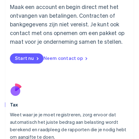
Luxemburg
Maak een account en begin direct met het
Français
Deutsch
English
ontvangen van betalingen. Contracten of
Maleisië
bankgegevens zijn niet vereist. Je kunt ook
English
简体中文
contact met ons opnemen om een pakket op
Malta
English
maat voor je onderneming samen te stellen.
Mexico
Español
English
Nederland
Start nu
Neem contact op
Nederlands
English
Nieuw-Zeeland
English
Noorwegen
English
Oostenrijk
Deutsch
English
Tax
Polen
English
Weet waar je je moet registreren, zorg ervoor dat
Portugal
automatisch het juiste bedrag aan belasting wordt
Português
English
berekend en raadpleeg de rapporten die je nodig hebt
Roemenië
om aangifte te doen.
English