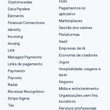
todo
Criptomoedas
Pagamentos no
Data Pipeline
aplicativo
Elements
Marketplaces
Financial Connections
Gestão dos valores
Identity
Plataformas
Invoicing
SaaS
Issuing
Empresas de IA
Link
Economia de criadores
Managed Payments
Jogos
Links de pagamento
Hospitalidade, viagens e
Payments
lazer
Payouts
Seguros
Radar
Mídia e entretenimento
Revenue Recognition
Organizações sem fins
Stripe Sigma
lucrativos
Tax
Serviços profissionais