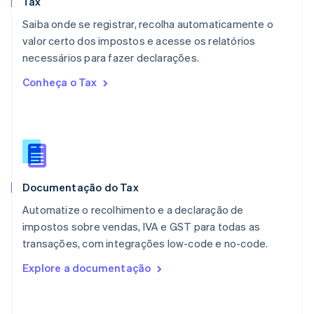
Tax
México
Español
English
Saiba onde se registrar, recolha automaticamente o
Noruega
valor certo dos impostos e acesse os relatórios
English
necessários para fazer declarações.
Nova Zelândia
English
Conheça o Tax
Países Baixos
Nederlands
English
Polônia
English
Portugal
Português
English
RAE de Hong Kong, China
Documentação do Tax
English
简体中文
Reino Unido
Automatize o recolhimento e a declaração de
English
impostos sobre vendas, IVA e GST para todas as
República Tcheca
transações, com integrações low-code e no-code.
English
Romênia
Explore a documentação
English
Singapura
English
简体中文