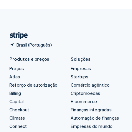
Suécia
Svenska
English
Suíça
Deutsch
Français
Italiano
English
Tailândia
ไทย
English
Brasil (Português)
Produtos e preços
Soluções
Preços
Empresas
Atlas
Startups
Reforço de autorização
Comércio agêntico
Billing
Criptomoedas
Capital
E-commerce
Checkout
Finanças integradas
Climate
Automação de finanças
Connect
Empresas do mundo