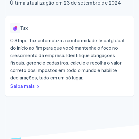
de 125
Recognition
Última atualização em 23 de setembro de 2024
Marketplaces
Gerenciar assinaturas
Authorization
Automação
Plano de ação do
Gestão dos valores
Ofereça cobrança por
Boost
contábil
produto
Plataformas
uso
Otimizações
Stripe Sigma
Conferência anual das
SaaS
Emita cartões
de aceitação
Relatórios
sessões
respaldados por
Tax
Link
personalizados
Carreiras
stablecoins
Checkout
Data Pipeline
Sala de imprensa
Provisione e gerencie
O Stripe Tax automatiza a conformidade fiscal global
acelerado
Sincronização
Stripe Press
serviços com agentes
Por setor
do início ao fim para que você mantenha o foco no
de dados
crescimento da empresa. Identifique obrigações
Empresas de IA
fiscais, gerencie cadastros, calcule e recolha o valor
Economia de criadores
Contato
Recursos
correto dos impostos em todo o mundo e habilite
Mais
Jogos
declarações, tudo em um só lugar.
Fale com a equipe de
Product roadmap
Hospitalidade, viagens
Integrações de
vendas
Saiba mais
Veja o que está chegando
e lazer
aplicativos
Seja um parceiro
Seguros
Exemplos de códigos
Radar
Mídia e entretenimento
Blog de
Prevenção de fraudes
desenvolvedores
Organizações sem fins
Status da API
Atlas
lucrativos
Incorporação de startups
Serviços profissionais
Climate
Setor público
Remoção de carbono
Varejo