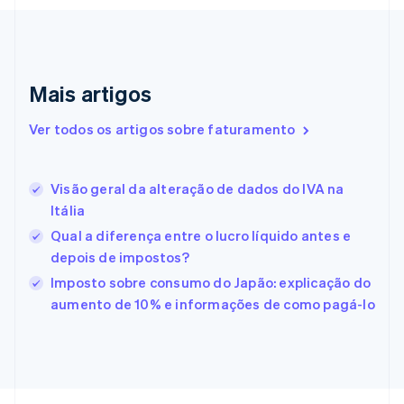
Dinamarca
English
Emirados Árabes Unidos
English
Eslováquia
Mais artigos
English
Eslovênia
Ver todos os artigos sobre faturamento
English
Italiano
Espanha
Español
English
Visão geral da alteração de dados do IVA na
Estados Unidos
Itália
English
Español
简体中文
Estônia
Qual a diferença entre o lucro líquido antes e
English
depois de impostos?
Finlândia
Imposto sobre consumo do Japão: explicação do
English
Svenska
França
aumento de 10% e informações de como pagá-lo
Français
English
Gibraltar
English
Grécia
English