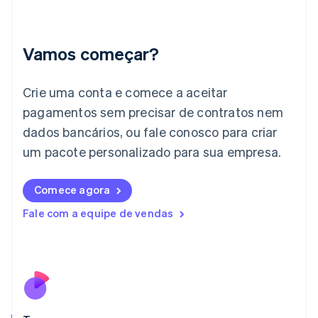
Hungria
English
Índia
English
Vamos começar?
Irlanda
English
Crie uma conta e comece a aceitar
Itália
Italiano
English
pagamentos sem precisar de contratos nem
Japão
dados bancários, ou fale conosco para criar
日本語
English
Letônia
um pacote personalizado para sua empresa.
English
Liechtenstein
Comece agora
Deutsch
English
Lituânia
Fale com a equipe de vendas
English
Luxemburgo
Français
Deutsch
English
Malásia
English
简体中文
Malta
English