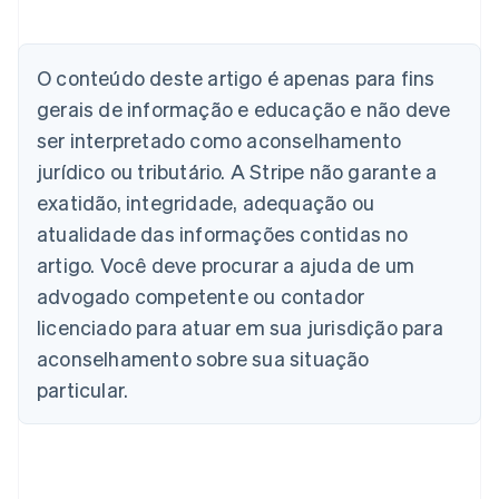
Alemanha
O conteúdo deste artigo é apenas para fins
Deutsch
English
Austrália
gerais de informação e educação e não deve
English
ser interpretado como aconselhamento
Áustria
jurídico ou tributário. A Stripe não garante a
Deutsch
English
Bélgica
exatidão, integridade, adequação ou
Nederlands
Français
Deutsch
English
atualidade das informações contidas no
Brasil
Português
English
artigo. Você deve procurar a ajuda de um
Bulgária
advogado competente ou contador
English
Canadá
licenciado para atuar em sua jurisdição para
English
Français
aconselhamento sobre sua situação
China continental
particular.
简体中文
English
Chipre
English
Croácia
English
Italiano