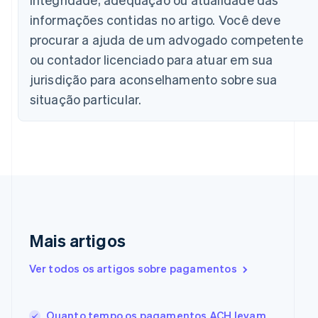
Bélgica
Nederlands
Français
Deutsch
English
informações contidas no artigo. Você deve
Brasil
procurar a ajuda de um advogado competente
Português
English
Bulgária
ou contador licenciado para atuar em sua
English
jurisdição para aconselhamento sobre sua
Canadá
situação particular.
English
Français
China continental
简体中文
English
Chipre
English
Croácia
English
Italiano
Dinamarca
English
Emirados Árabes Unidos
Mais artigos
English
Eslováquia
Ver todos os artigos sobre pagamentos
English
Eslovênia
English
Italiano
Quanto tempo os pagamentos ACH levam