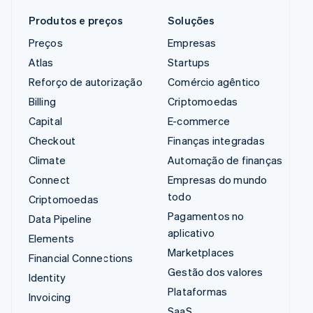
Produtos e preços
Soluções
Preços
Empresas
Atlas
Startups
Reforço de autorização
Comércio agêntico
Billing
Criptomoedas
Capital
E-commerce
Checkout
Finanças integradas
Climate
Automação de finanças
Connect
Empresas do mundo
todo
Criptomoedas
Pagamentos no
Data Pipeline
aplicativo
Elements
Marketplaces
Financial Connections
Gestão dos valores
Identity
Plataformas
Invoicing
SaaS