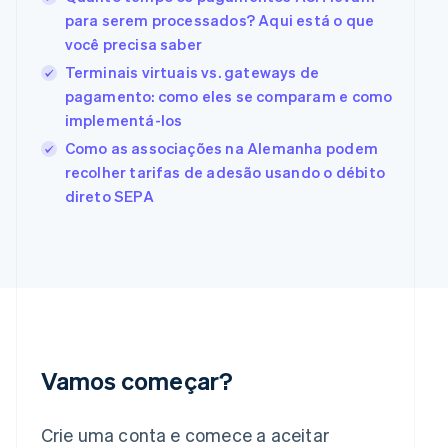
Espanha
para serem processados? Aqui está o que
Español
English
Estados Unidos
você precisa saber
English
Español
简体中文
Terminais virtuais vs. gateways de
Estônia
pagamento: como eles se comparam e como
English
implementá-los
Finlândia
English
Svenska
Como as associações na Alemanha podem
França
recolher tarifas de adesão usando o débito
Français
English
direto SEPA
Gibraltar
English
Grécia
English
Hungria
English
Índia
English
Irlanda
Vamos começar?
English
Itália
Italiano
English
Crie uma conta e comece a aceitar