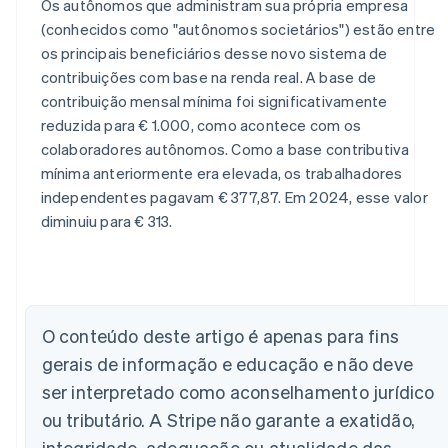
Os autônomos que administram sua própria empresa
(conhecidos como "autônomos societários") estão entre
os principais beneficiários desse novo sistema de
contribuições com base na renda real. A base de
contribuição mensal mínima foi significativamente
reduzida para € 1.000, como acontece com os
colaboradores autônomos. Como a base contributiva
mínima anteriormente era elevada, os trabalhadores
independentes pagavam € 377,87. Em 2024, esse valor
diminuiu para € 313.
Alemanha
O conteúdo deste artigo é apenas para fins
Deutsch
English
gerais de informação e educação e não deve
Austrália
ser interpretado como aconselhamento jurídico
English
Áustria
ou tributário. A Stripe não garante a exatidão,
Deutsch
English
integridade, adequação ou atualidade das