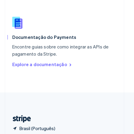
Polônia
English
Portugal
Português
English
RAE de Hong Kong, China
English
简体中文
Reino Unido
Documentação do Payments
English
Encontre guias sobre como integrar as APIs de
República Tcheca
pagamento da Stripe.
English
Romênia
Explore a documentação
English
Singapura
English
简体中文
Suécia
Svenska
English
Suíça
Deutsch
Français
Italiano
English
Tailândia
ไทย
English
Brasil (Português)