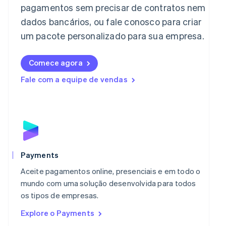
Japão
pagamentos sem precisar de contratos nem
日本語
English
dados bancários, ou fale conosco para criar
Letônia
English
um pacote personalizado para sua empresa.
Liechtenstein
Deutsch
English
Lituânia
Comece agora
English
Fale com a equipe de vendas
Luxemburgo
Français
Deutsch
English
Malásia
English
简体中文
Malta
English
México
Español
English
Payments
Noruega
Aceite pagamentos online, presenciais e em todo o
English
Nova Zelândia
mundo com uma solução desenvolvida para todos
English
os tipos de empresas.
Países Baixos
Explore o Payments
Nederlands
English