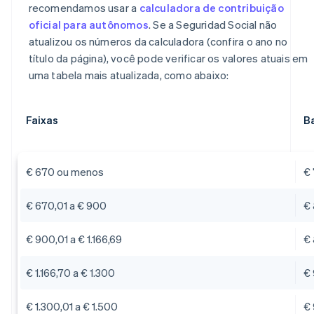
recomendamos usar a
calculadora de contribuição
oficial para autônomos
. Se a Seguridad Social não
atualizou os números da calculadora (confira o ano no
título da página), você pode verificar os valores atuais em
uma tabela mais atualizada, como abaixo:
Faixas
B
€ 670 ou menos
€ 
€ 670,01 a € 900
€ 
€ 900,01 a € 1.166,69
€
€ 1.166,70 a € 1.300
€
€ 1.300,01 a € 1.500
€