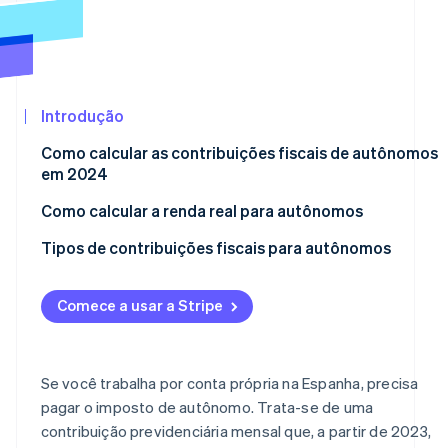
Ecossistema
Stripe Sessions 2026
Parceiros
Veja como a Stripe está construindo a infraestrutura eco
Introdução
Stripe App
Assista agora
Marketplace
Como calcular as contribuições fiscais de autônomos
em 2024
Como calcular a renda real para autônomos
Tipos de contribuições fiscais para autônomos
Tarifa fixa
Comece a usar a Stripe
Contribuições de autônomos para maiores de 47 anos
Colaboradores autônomos em 2024
Se você trabalha por conta própria na Espanha, precisa
Profissionais autônomos que administram a própria
pagar o imposto de autônomo. Trata-se de uma
empresa
contribuição previdenciária mensal que, a partir de 2023,