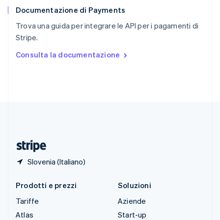
English
Documentazione di Payments
Slovenia
English
Italiano
Trova una guida per integrare le API per i pagamenti di
Spagna
Stripe.
Español
English
Stati Uniti
Consulta la documentazione
English
Español
简体中文
Svezia
Svenska
English
Svizzera
Deutsch
Français
Italiano
English
Thailandia
ไทย
English
Ungheria
English
Slovenia (Italiano)
Prodotti e prezzi
Soluzioni
Tariffe
Aziende
Atlas
Start-up