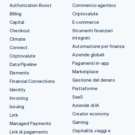
Authorization Boost
Commercio agentico
Billing
Criptovalute
Capital
E-commerce
Checkout
Strumenti finanziari
integrati
Climate
Automazione per finanza
Connect
Aziende globali
Criptovalute
Pagamenti in-app
Data Pipeline
Marketplace
Elements
Gestione del denaro
Financial Connections
Piattaforme
Identity
SaaS
Invoicing
Aziende di IA
Issuing
Creator economy
Link
Gaming
Managed Payments
Ospitalità, viaggi e
Link di pagamento