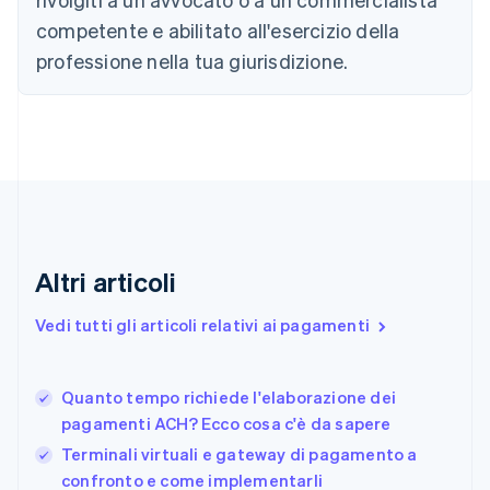
English
Français
Cina continentale
competente e abilitato all'esercizio della
简体中文
English
professione nella tua giurisdizione.
Cipro
English
Croazia
English
Italiano
Danimarca
English
Emirati Arabi Uniti
English
Estonia
English
Altri articoli
Finlandia
English
Svenska
Vedi tutti gli articoli relativi ai pagamenti
Francia
Français
English
Germania
Quanto tempo richiede l'elaborazione dei
Deutsch
English
pagamenti ACH? Ecco cosa c'è da sapere
Giappone
日本語
English
Terminali virtuali e gateway di pagamento a
Gibilterra
confronto e come implementarli