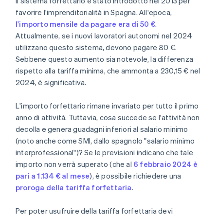
Il sistema forfettario è stato introdotto nel 2013 per
favorire l'imprenditorialità in Spagna. All'epoca,
l'importo mensile da pagare era di 50 €
.
Attualmente, se i nuovi lavoratori autonomi nel 2024
utilizzano questo sistema, devono pagare 80 €.
Sebbene questo aumento sia notevole, la differenza
rispetto alla tariffa minima, che ammonta a 230,15 € nel
2024, è significativa.
L'importo forfettario rimane invariato per tutto il primo
anno di attività. Tuttavia, cosa succede se l'attività non
decolla e genera guadagni inferiori al salario minimo
(noto anche come SMI, dallo spagnolo "salario mínimo
interprofessional")? Se le previsioni indicano che tale
importo non verrà superato (che al
6 febbraio 2024 è
pari a 1.134 € al mese
), è possibile richiedere una
proroga della tariffa forfettaria
.
Per poter usufruire della tariffa forfettaria devi