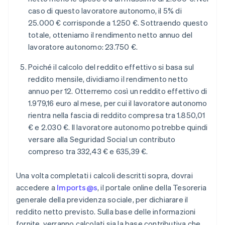
caso di questo lavoratore autonomo, il 5% di
25.000 € corrisponde a 1.250 €. Sottraendo questo
totale, otteniamo il rendimento netto annuo del
lavoratore autonomo: 23.750 €.
Poiché il calcolo del reddito effettivo si basa sul
reddito mensile, dividiamo il rendimento netto
annuo per 12. Otterremo così un reddito effettivo di
1.979,16 euro al mese, per cui il lavoratore autonomo
rientra nella fascia di reddito compresa tra 1.850,01
€ e 2.030 €. Il lavoratore autonomo potrebbe quindi
versare alla Seguridad Social un contributo
compreso tra 332,43 € e 635,39 €.
Una volta completati i calcoli descritti sopra, dovrai
accedere a
Imports@s
, il portale online della Tesoreria
generale della previdenza sociale, per dichiarare il
reddito netto previsto. Sulla base delle informazioni
fornite, verranno calcolati sia la base contributiva che