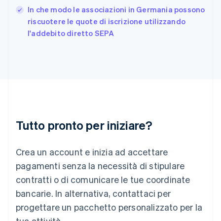
English
In che modo le associazioni in Germania possono
Grecia
English
riscuotere le quote di iscrizione utilizzando
India
l'addebito diretto SEPA
English
Irlanda
English
Italia
Italiano
English
Lettonia
English
Liechtenstein
Deutsch
English
Tutto pronto per iniziare?
Lituania
English
Crea un account e inizia ad accettare
Lussemburgo
Français
Deutsch
English
pagamenti senza la necessità di stipulare
Malaysia
contratti o di comunicare le tue coordinate
English
简体中文
Malta
bancarie. In alternativa, contattaci per
English
progettare un pacchetto personalizzato per la
Messico
tua attività.