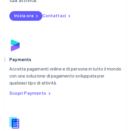
Español
English
Norvegia
English
Inizia ora
Contattaci
Nuova Zelanda
English
Paesi Bassi
Nederlands
English
Polonia
English
Portogallo
Português
English
Payments
RAS di Hong Kong, Cina
Accetta pagamenti online e di persona in tutto il mondo
English
简体中文
con una soluzione di pagamento sviluppata per
Regno Unito
English
qualsiasi tipo di attività.
Repubblica Ceca
Scopri Payments
English
Romania
English
Singapore
English
简体中文
Slovacchia