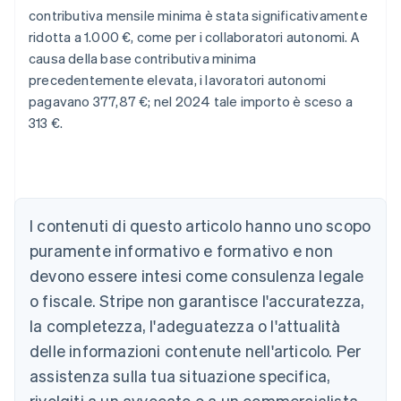
contributiva mensile minima è stata significativamente
ridotta a 1.000 €, come per i collaboratori autonomi. A
causa della base contributiva minima
precedentemente elevata, i lavoratori autonomi
pagavano 377,87 €; nel 2024 tale importo è sceso a
313 €.
Australia
I contenuti di questo articolo hanno uno scopo
English
Austria
puramente informativo e formativo e non
Deutsch
English
devono essere intesi come consulenza legale
Belgio
Nederlands
Français
Deutsch
English
o fiscale. Stripe non garantisce l'accuratezza,
Brasile
la completezza, l'adeguatezza o l'attualità
Português
English
Bulgaria
delle informazioni contenute nell'articolo. Per
English
assistenza sulla tua situazione specifica,
Canada
rivolgiti a un avvocato o a un commercialista