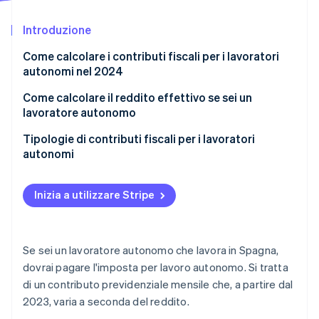
Scopri cosa ti aspetta
Introduzione
Radar
Ecosistema
Prevenzione delle frodi
Come calcolare i contributi fiscali per i lavoratori
Partner
Atlas
autonomi nel 2024
Stripe App Marketplace
Costituzione di start-up
Come calcolare il reddito effettivo se sei un
Climate
lavoratore autonomo
Rimozione del carbonio
Identity
Tipologie di contributi fiscali per i lavoratori
Verifica online dell'identità
autonomi
Tariffa forfettaria
Inizia a utilizzare Stripe
Contributi per lavoratori autonomi di età superiore
ai 47 anni
Stripe Sessions 2026
Scopri come Stripe sta costruendo l'infrastruttura economi
Collaboratori autonomi nel 2024
Se sei un lavoratore autonomo che lavora in Spagna,
Guarda ora
dovrai pagare l'imposta per lavoro autonomo. Si tratta
Lavoratori autonomi che gestiscono la propria
di un contributo previdenziale mensile che, a partire dal
azienda
2023, varia a seconda del reddito.